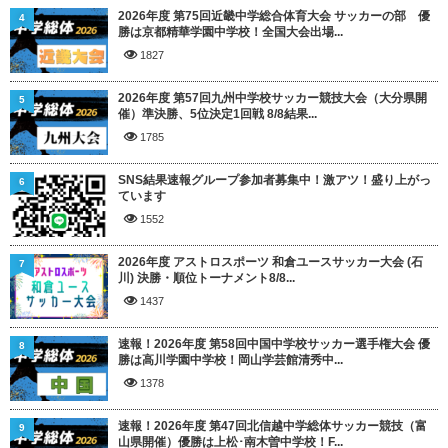
2026年度 第75回近畿中学総合体育大会 サッカーの部 優
4
勝は京都精華学園中学校！全国大会出場...
1827
2026年度 第57回九州中学校サッカー競技大会（大分県開
5
催）準決勝、5位決定1回戦 8/8結果...
1785
SNS結果速報グループ参加者募集中！激アツ！盛り上がっ
6
ています
1552
2026年度 アストロスポーツ 和倉ユースサッカー大会 (石
7
川) 決勝・順位トーナメント8/8...
1437
速報！2026年度 第58回中国中学校サッカー選手権大会 優
8
勝は高川学園中学校！岡山学芸館清秀中...
1378
速報！2026年度 第47回北信越中学総体サッカー競技（富
9
山県開催）優勝は上松･南木曽中学校！F...