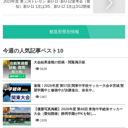
2023年度 東三河トレセン 新U-11･新U-12選考会（愛
知）新U-11 1次は3/5、新U-12 1次は3/12開催
都道府県別情報
今週の人気記事ベスト10
大会結果速報の投稿・閲覧掲示板
1
5628
速報！2026年度 第57回 関東中学校サッカー大会＠茨城 聖
2
望学園中と修徳中が決勝進出、奈良中...
1967
【優勝写真掲載】2026年度 第48回 東海中学総体サッカー
3
大会（愛知開催）静岡学園がPKを制し...
1939