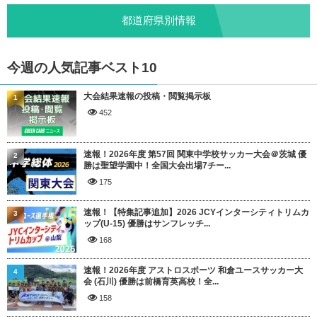
都道府県別情報
今週の人気記事ベスト10
大会結果速報の投稿・閲覧掲示板
1
452
速報！2026年度 第57回 関東中学校サッカー大会＠茨城 優
2
勝は聖望学園中！全国大会出場7チー...
175
速報！【特集記事追加】2026 JCYインターシティトリムカ
3
ップ(U-15) 優勝はサンフレッチ...
168
速報！2026年度 アストロスポーツ 和倉ユースサッカー大
4
会 (石川) 優勝は前橋育英高校！全...
158