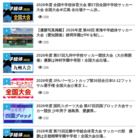
2026年度 全国中学校体育大会 第57回全国中学校サッカー
5
大会 全国大会＠広島 全出場チーム決...
158
【優勝写真掲載】2026年度 第48回 東海中学総体サッカー
6
大会（愛知開催）静岡学園がPKを制し...
155
2026年度 第57回九州中学校サッカー競技大会（大分県開
7
催）優勝は神村学園中等部！全国大会出場...
156
2026年度 JFAバーモントカップ第36回全日本U-12フット
8
サル選手権 全国大会@東京 1...
139
2026年度 国民スポーツ大会 第47回四国ブロック大会サッ
9
カー競技 少年男子 徳島県、愛媛県...
132
2026年度 第75回近畿中学総合体育大会 サッカーの部 優
10
勝は京都精華学園中学校！全国大会出場...