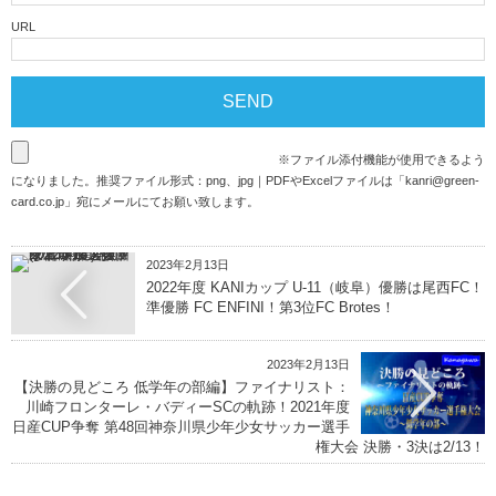
URL
※ファイル添付機能が使用できるよう
になりました。推奨ファイル形式：png、jpg｜PDFやExcelファイルは「
kanri@green-
card.co.jp
」宛にメールにてお願い致します。
2023年2月13日
2022年度 KANIカップ U-11（岐阜）優勝は尾西FC！
準優勝 FC ENFINI！第3位FC Brotes！
2023年2月13日
【決勝の見どころ 低学年の部編】ファイナリスト：
川崎フロンターレ・バディーSCの軌跡！2021年度
日産CUP争奪 第48回神奈川県少年少女サッカー選手
権大会 決勝・3決は2/13！