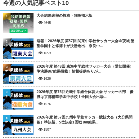
今週の人気記事ベスト10
大会結果速報の投稿・閲覧掲示板
1
4645
速報！2026年度 第57回 関東中学校サッカー大会＠茨城 聖
2
望学園中と修徳中が決勝進出、奈良中...
1653
2026年度 第48回 東海中学総体サッカー大会（愛知開催）
3
準決勝8/7結果掲載！情報提供ありが...
1629
2026年度 第75回近畿中学総合体育大会 サッカーの部 優
4
勝は京都精華学園中学校！全国大会出場...
1576
2026年度 第57回九州中学校サッカー競技大会（大分県開
5
催）準決勝、5位決定1回戦 8/8結果...
1507