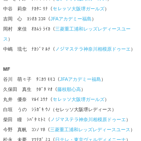
中谷 莉奈 ﾅｶﾀﾆ ﾘﾅ（
セレッソ大阪堺ガールズ
）
吉岡 心 ﾖｼｵｶ ｺｺﾛ（
JFAアカデミー福島
）
岡村 來佳 ｵｶﾑﾗ ﾗｲｶ（
三菱重工浦和レッズレディースユー
ス
）
中嶋 琉七 ﾅｶｼﾞﾏ ﾙﾅ（
ノジマステラ神奈川相模原ドゥーエ
）
MF
谷川 萌々子 ﾀﾆｶﾜ ﾓﾓｺ（
JFAアカデミー福島
）
久保田 真生 ｸﾎﾞﾀ ﾏｵ（
藤枝順心高
）
丸井 優奈 ﾏﾙｲ ﾕｳﾅ（
セレッソ大阪堺ガールズ
）
白垣 うの ｼﾗｶﾞｷ ｳﾉ（セレッソ大阪堺レディース）
柴田 瞳 ｼﾊﾞﾀ ﾋﾄﾐ（
ノジマステラ神奈川相模原ドゥーエ
）
今野 真帆 ｺﾝﾉ ﾏﾎ（
三菱重工浦和レッズレディースユース
）
松永 未夢 ﾏﾂﾅｶﾞ ﾐﾕ（
日テレ・東京ヴェルディメニーナ
）