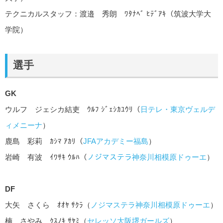
テクニカルスタッフ：渡邉 秀朗 ﾜﾀﾅﾍﾞ ﾋﾃﾞｱｷ（筑波大学大
学院）
選手
GK
ウルフ ジェシカ結吏 ｳﾙﾌ ｼﾞｪｼｶﾕｳﾘ（
日テレ・東京ヴェルデ
ィメニーナ
）
鹿島 彩莉 ｶｼﾏ ｱｶﾘ（
JFAアカデミー福島
）
岩崎 有波 ｲﾜｻｷ ｳﾙﾊ（
ノジマステラ神奈川相模原ドゥーエ
）
DF
大矢 さくら ｵｵﾔ ｻｸﾗ（
ノジマステラ神奈川相模原ドゥーエ
）
楠 さやみ ｸｽﾉｷ ｻﾔﾐ（
セレッソ大阪堺ガールズ
）