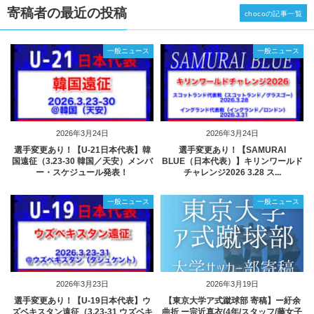
寄稿者の最近の投稿
chocoの記事一覧
一般ニュース
一般ニュース
2026年3月24日
2026年3月24日
選手変更あり！【U-21日本代表】韓
選手変更あり！【SAMURAI
国遠征（3.23-30 韓国／天安）メンバ
BLUE（日本代表）】キリンワールド
ー・スケジュール発表！
チャレンジ2026 3.28 ス...
一般ニュース
一般ニュース
2026年3月23日
2026年3月19日
選手変更あり！【U-19日本代表】ウ
【東京大学ア式蹴球部 寄稿】ー紆余
ズベキスタン遠征（3.23-31 ウズベキ
曲折 ー宗近真衣(4年/スタッフ/藤女子