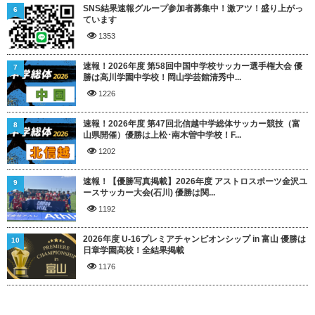
SNS結果速報グループ参加者募集中！激アツ！盛り上がっ
6
ています
1353
速報！2026年度 第58回中国中学校サッカー選手権大会 優
7
勝は高川学園中学校！岡山学芸館清秀中...
1226
速報！2026年度 第47回北信越中学総体サッカー競技（富
8
山県開催）優勝は上松･南木曽中学校！F...
1202
速報！【優勝写真掲載】2026年度 アストロスポーツ金沢ユ
9
ースサッカー大会(石川) 優勝は関...
1192
2026年度 U-16プレミアチャンピオンシップ in 富山 優勝は
10
日章学園高校！全結果掲載
1176