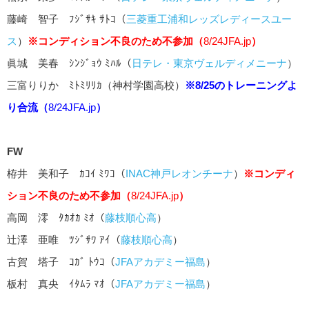
藤崎 智子 ﾌｼﾞｻｷ ｻﾄｺ（
三菱重工浦和レッズレディースユー
ス
）
※コンディション不良のため不参加（
8/24JFA.jp
）
眞城 美春 ｼﾝｼﾞｮｳ ﾐﾊﾙ（
日テレ・東京ヴェルディメニーナ
）
三富りりか ﾐﾄﾐﾘﾘｶ（神村学園高校）
※8/25のトレーニングよ
り合流（
8/24JFA.jp
）
FW
栫井 美和子 ｶｺｲ ﾐﾜｺ（
INAC神戸レオンチーナ
）
※コンディ
ション不良のため不参加（
8/24JFA.jp
）
高岡 澪 ﾀｶｵｶ ﾐｵ（
藤枝順心高
）
辻澤 亜唯 ﾂｼﾞｻﾜ ｱｲ（
藤枝順心高
）
古賀 塔子 ｺｶﾞ ﾄｳｺ（
JFAアカデミー福島
）
板村 真央 ｲﾀﾑﾗ ﾏｵ（
JFAアカデミー福島
）