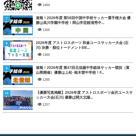
1464
速報！2026年度 第58回中国中学校サッカー選手権大会 優
7
勝は高川学園中学校！岡山学芸館清秀中...
1306
2026年度 アストロスポーツ 和倉ユースサッカー大会 (石
8
川) 決勝・順位トーナメント8/8...
1300
速報！2026年度 第47回北信越中学総体サッカー競技（富
9
山県開催）優勝は上松･南木曽中学校！F...
1285
【優勝写真掲載】2026年度 アストロスポーツ金沢ユースサ
10
ッカー大会(石川) 優勝は関大北陽...
1257