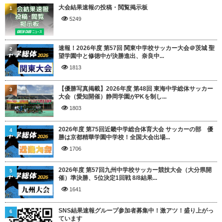
大会結果速報の投稿・閲覧掲示板
1
5249
速報！2026年度 第57回 関東中学校サッカー大会＠茨城 聖
2
望学園中と修徳中が決勝進出、奈良中...
1813
【優勝写真掲載】2026年度 第48回 東海中学総体サッカー
3
大会（愛知開催）静岡学園がPKを制し...
1803
2026年度 第75回近畿中学総合体育大会 サッカーの部 優
4
勝は京都精華学園中学校！全国大会出場...
1706
2026年度 第57回九州中学校サッカー競技大会（大分県開
5
催）準決勝、5位決定1回戦 8/8結果...
1641
SNS結果速報グループ参加者募集中！激アツ！盛り上がっ
6
ています