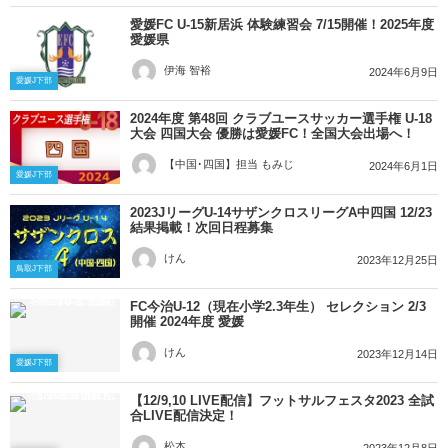
愛媛FC U-15新居浜 体験練習会 7/15開催！2025年度
愛媛県
伊海 智裕
2024年6月9日
愛媛J下部
2024年度 第48回 クラブユースサッカー選手権 U-18
大会 四国大会 優勝は愛媛FC！全国大会出場へ！
【中国･四国】担当 もみじ
2024年6月1日
愛媛J下部
2023JリーグU-14サザンクロスリーグA中四国 12/23
結果掲載！次回日程募集
けん
2023年12月25日
鳥取J下部
FC今治U-12（現在小学2.3年生） セレクション 2/3
開催 2024年度 愛媛
けん
2023年12月14日
愛媛J下部
【12/9,10 LIVE配信】フットサルフェスタ2023 全試
合LIVE配信決定！
松本