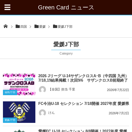
Green Card ニュース
四国
愛媛
愛媛J下部
愛媛J下部
Category
2026 Jリーグ U-14サザンクロスA･B（中四国 九州）
7/18,19結果掲載！次回9/6 サザンクロスB前期終了
【全国】担当 千里
2026年7月22日
福岡J下部
FC今治U-18 セレクション 7/18開催 2027年度 愛媛県
けん
2026年7月2日
愛媛J下部
愛媛FC U-18 セレクション 8/8開催！2027年度 愛媛