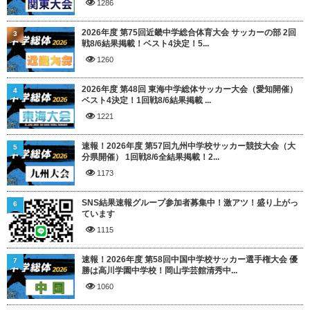
1286
2026年度 第75回近畿中学総合体育大会 サッカーの部 2回
3
戦8/6結果掲載！ベスト4決定！5...
1260
2026年度 第48回 東海中学総体サッカー大会（愛知開催）
4
ベスト4決定！1回戦8/6結果掲載 ...
1221
速報！2026年度 第57回九州中学校サッカー競技大会（大
5
分県開催） 1回戦8/6全結果掲載！2...
1173
SNS結果速報グループ参加者募集中！激アツ！盛り上がっ
6
ています
1115
速報！2026年度 第58回中国中学校サッカー選手権大会 優
7
勝は高川学園中学校！岡山学芸館清秀中...
1060