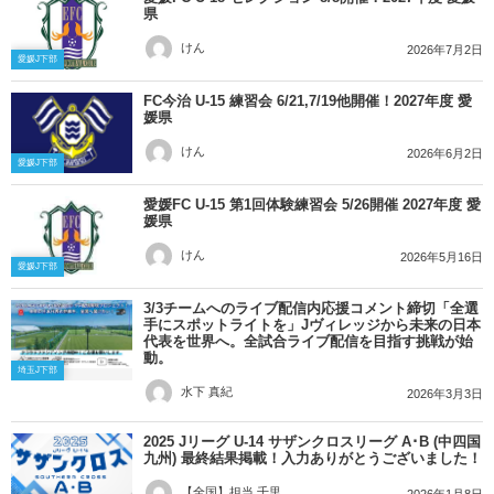
県
けん
2026年7月2日
愛媛J下部
FC今治 U-15 練習会 6/21,7/19他開催！2027年度 愛
媛県
けん
2026年6月2日
愛媛J下部
愛媛FC U-15 第1回体験練習会 5/26開催 2027年度 愛
媛県
けん
2026年5月16日
愛媛J下部
3/3チームへのライブ配信内応援コメント締切「全選
手にスポットライトを」Jヴィレッジから未来の日本
代表を世界へ。全試合ライブ配信を目指す挑戦が始
動。
埼玉J下部
水下 真紀
2026年3月3日
2025 Jリーグ U-14 サザンクロスリーグ A･B (中四国
九州) 最終結果掲載！入力ありがとうございました！
【全国】担当 千里