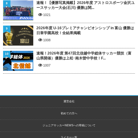
速報！【優勝写真掲載】2026年度 アストロスポーツ金沢ユ
8
ースサッカー大会(石川) 優勝は関...
1021
2026年度 U-16プレミアチャンピオンシップ in 富山 優勝は
9
日章学園高校！全結果掲載
1008
速報！2026年度 第47回北信越中学総体サッカー競技（富
10
山県開催）優勝は上松･南木曽中学校！F...
1007
運営会社
初めての方へ
ジュニアサッカーNEWSへの寄稿について
ライター一覧