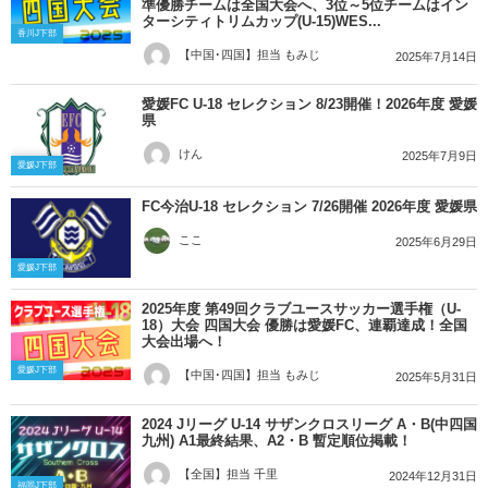
準優勝チームは全国大会へ、3位～5位チームはイン
ターシティトリムカップ(U-15)WES...
香川J下部
【中国･四国】担当 もみじ
2025年7月14日
愛媛FC U-18 セレクション 8/23開催！2026年度 愛媛
県
けん
2025年7月9日
愛媛J下部
FC今治U-18 セレクション 7/26開催 2026年度 愛媛県
ここ
2025年6月29日
愛媛J下部
2025年度 第49回クラブユースサッカー選手権（U-
18）大会 四国大会 優勝は愛媛FC、連覇達成！全国
大会出場へ！
愛媛J下部
【中国･四国】担当 もみじ
2025年5月31日
2024 Jリーグ U-14 サザンクロスリーグ A・B(中四国
九州) A1最終結果、A2・B 暫定順位掲載！
【全国】担当 千里
2024年12月31日
福岡J下部