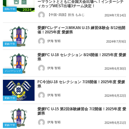
ーマラントとともに全国大会出場へ！インターシテ
ィカップWEST出場3チーム決定！
徳島J下部
【中国･四国】担当 もみじ
2024年7月14日
愛媛FCレディースMIKAN U-15 練習体験会 8/12他開
催！2025年度 愛媛県
伊海 智裕
2024年7月9日
愛媛J下部
愛媛FC U-18 セレクション 8/24開催！2025年度 愛媛
県
伊海 智裕
2024年6月30日
メンバーシップ
FC今治U-18 セレクション 7/28開催！2025年度 愛媛
県
伊海 智裕
2024年6月22日
愛媛J下部
愛媛FC U-15 第2回体験練習会 7/2開催！2025年度 愛
媛県
伊海 智裕
2024年6月21日
愛媛J下部