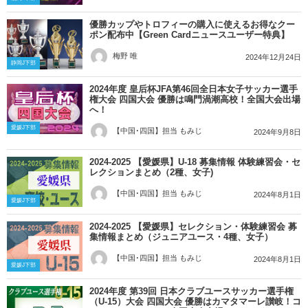
優勝カップやトロフィーの購入に使えるお得なクー
ポン配布中【Green Cardニュースユーザー特典】
梅野 唯
2024年12月24日
静岡J下部
2024年度 皇后杯JFA第46回全日本女子サッカー選手
権大会 四国大会 優勝は鳴門渦潮高校！全国大会出場
へ！
愛媛J下部
【中国･四国】担当 もみじ
2024年9月8日
2024-2025 【愛媛県】U-18 募集情報 体験練習会・セ
レクションまとめ（2種、女子)
【中国･四国】担当 もみじ
2024年8月1日
愛媛J下部
2024-2025 【愛媛県】セレクション・体験練習会 募
集情報まとめ（ジュニアユース・4種、女子）
【中国･四国】担当 もみじ
2024年8月1日
愛媛J下部
2024年度 第39回 日本クラブユースサッカー選手権
（U-15）大会 四国大会 優勝はカマタマーレ讃岐！コ