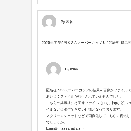
By 匿名
2025年度 第9回 K.S.A.スーパーカップ U-12(埼玉･群
By
mina
匿名様 KSAスーパーカップの結果を画像かファイル
あいにくファイルが添付されていませんでした。
こちらの掲示板には画像ファイル（png、jpgなど
イルなどは添付できない仕様となっております。
スクリーンショットなどで画像化してこちらに再送し
でしょうか。
kanri@green-card.co.jp