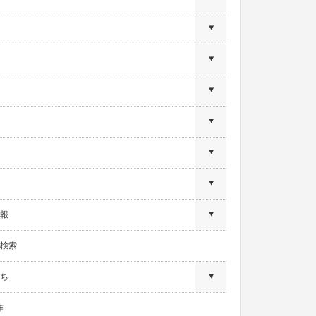
報
検索
ち
作