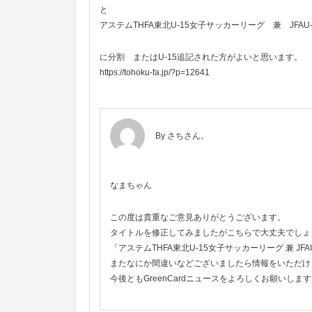
と
アステムTHFA東北U-15女子サッカーリーグ 兼 JFA
に分割 またはU-15追記された方がよいと思います。
https://tohoku-fa.jp/?p=12641
By
さちさん。
なまちゃん
この度は貴重なご意見ありがとうございます。
タイトルを修正してみましたがこちらで大丈夫でしょ
「アステムTHFA東北U-15女子サッカーリーグ 兼 JF
またなにか間違いなどございましたら情報をいただけ
今後ともGreenCardニュースをよろしくお願いしま