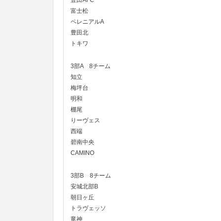
豊田AFC
富士松
ペレニアルA
豊田北
トキワ
3部A 8チーム
知立
梅坪台
明和
棚尾
りーヴェス
西端
碧南中央
CAMINO
3部B 8チーム
安城北部B
朝日ヶ丘
トラヴェッソ
竜神