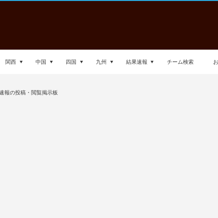
関西
中国
四国
九州
結果速報
チーム検索
速報の投稿・閲覧掲示板