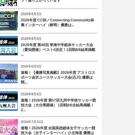
ツ！盛り上がっています
2026年8月2日
2026年度 CC杯／Connecting Community杯
裏インターハイ（静岡）優勝は...
2026年8月6日
2026年度 第48回 東海中学総体サッカー大会
（愛知開催）ベスト4決定！1回戦8/6結果掲載
...
2026年8月5日
速報！【優勝写真掲載】2026年度 アストロス
ポーツ金沢ユースサッカー大会(石川) 優勝は
関...
2026年8月6日
速報！2026年度 第57回九州中学校サッカー競
技大会（大分県開催） 1回戦8/6全結果掲載！
2...
2026年7月31日
速報！2026年度 全国高校総体女子サッカー競
技大会（女子インターハイ）@北海道 優勝は