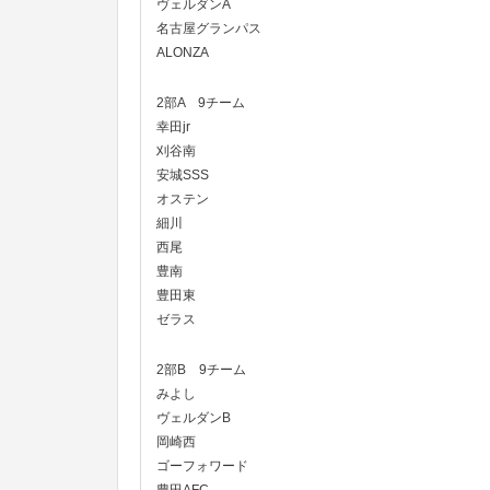
ヴェルダンA
名古屋グランパス
ALONZA
2部A 9チーム
幸田jr
刈谷南
安城SSS
オステン
細川
西尾
豊南
豊田東
ゼラス
2部B 9チーム
みよし
ヴェルダンB
岡崎西
ゴーフォワード