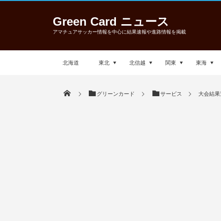
Green Card ニュース
アマチュアサッカー情報を中心に結果速報や進路情報を掲載
北海道
東北
北信越
関東
東海
グリーンカード
サービス
大会結果