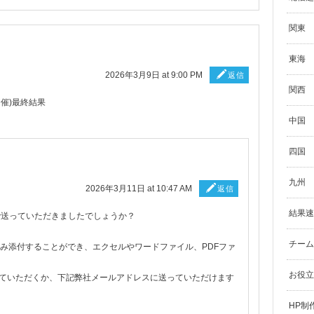
関東
東海
2026年3月9日 at 9:00 PM
返信
関西
馬開催)最終結果
中国
四国
九州
2026年3月11日 at 10:47 AM
返信
結果速
で送っていただきましたでしょうか？
チーム
）のみ添付することができ、エクセルやワードファイル、PDFファ
お役立
ていただくか、下記弊社メールアドレスに送っていただけます
HP制