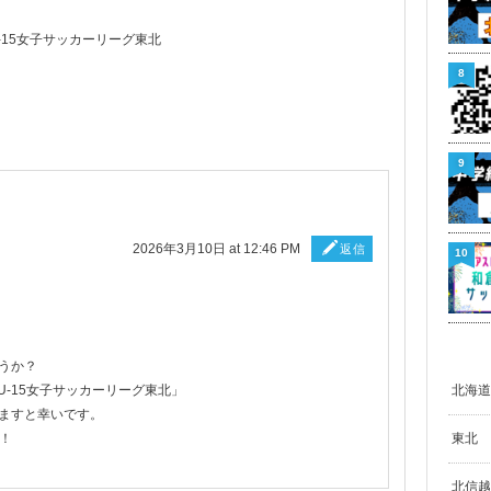
U-15女子サッカーリーグ東北
8
9
2026年3月10日 at 12:46 PM
返信
10
うか？
北海道
AU-15女子サッカーリーグ東北」
ますと幸いです。
東北
す！
北信越