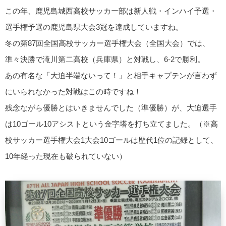
この年、鹿児島城西高校サッカー部は新人戦・インハイ予選・
選手権予選の鹿児島県大会3冠を達成していますね。
冬の第87回全国高校サッカー選手権大会（全国大会）では、
準々決勝で滝川第二高校（兵庫県）と対戦し、6-2で勝利。
あの有名な「大迫半端ないって！」と相手キャプテンが言わず
にいられなかった対戦はこの時ですね！
残念ながら優勝とはいきませんでした（準優勝）が、大迫選手
は10ゴール10アシストという金字塔を打ち立てました。（※高
校サッカー選手権大会1大会10ゴールは歴代1位の記録として、
10年経った現在も破られていない）