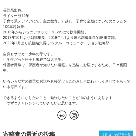
長野県出身。
ライター歴14年。
子育て系メディアにて、主に教育、引越し、子育て全般についてのコラムを
100本超執筆。
2016年からジュニアサッカーNEWSにて執筆開始。
2017年10月より副編集長、2019年4月より統括副編集長/戦略事業部。
2022年1月より統括編集長/デジタル・コミュニケーション戦略部
自身もサッカー少年の母です。
小学生だった息子も現在では大学生。
保護者目線で「保護者が知りたい情報」を迅速にお届けするため、日々奮闘
中。
いろいろな方の貴重なお話を直接聞けるこのお仕事にわくわくさせてもらって
いる毎日です。
できるようになりたいこと、勉強したいことが山のようにあります。
一つずつチャレンジしていきたいと思います。
寄稿者の最近の投稿
江原 まりの記事一覧