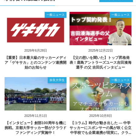
一般ニュース
一般ニュース
2026年6月28日
2025年12月22日
【重要】日本最大級のサッカーメディ
【父の想いを聞いた】トップ昇格発
ア「ゲキサカ」とのコンテンツ連携開
表！鹿島アントラーズユース吉田湊海
始のお知らせ
選手 の父 吉田氏インタビュー
奈良大学生
一般ニュース
2025年11月1日
2025年10月8日
【インタビュー】創部100周年を機に
【コラム】時代が動き出した ― 中学
挑戦。京都大学サッカー部がクラウド
サッカーにスポンサーの風が吹く公立
ファンディング実施中！
中学校でも企業連携が現実に。クラ...