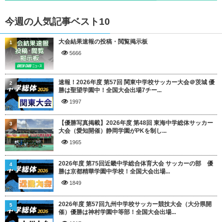
今週の人気記事ベスト10
大会結果速報の投稿・閲覧掲示板
1
5666
速報！2026年度 第57回 関東中学校サッカー大会＠茨城 優
2
勝は聖望学園中！全国大会出場7チー...
1997
【優勝写真掲載】2026年度 第48回 東海中学総体サッカー
3
大会（愛知開催）静岡学園がPKを制し...
1965
2026年度 第75回近畿中学総合体育大会 サッカーの部 優
4
勝は京都精華学園中学校！全国大会出場...
1849
2026年度 第57回九州中学校サッカー競技大会（大分県開
5
催）優勝は神村学園中等部！全国大会出場...