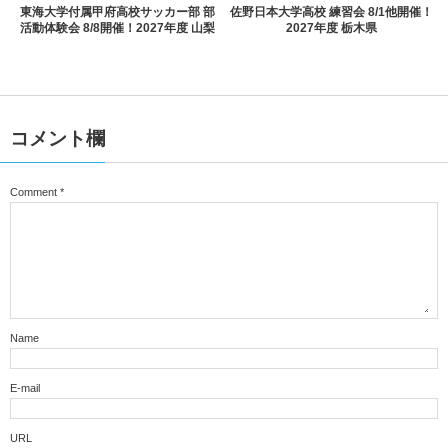
東海大学付属甲府高校サッカー部 部
佐野日本大学高校 練習会 8/1他開催！
活動体験会 8/8開催！2027年度 山梨
2027年度 栃木県
コメント欄
Comment
*
Name
E-mail
URL