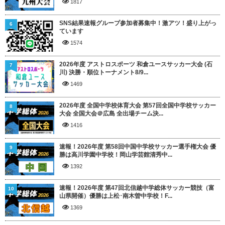
1817
SNS結果速報グループ参加者募集中！激アツ！盛り上がっ
6
ています
1574
2026年度 アストロスポーツ 和倉ユースサッカー大会 (石
7
川) 決勝・順位トーナメント8/9...
1469
2026年度 全国中学校体育大会 第57回全国中学校サッカー
8
大会 全国大会＠広島 全出場チーム決...
1416
速報！2026年度 第58回中国中学校サッカー選手権大会 優
9
勝は高川学園中学校！岡山学芸館清秀中...
1392
速報！2026年度 第47回北信越中学総体サッカー競技（富
10
山県開催）優勝は上松･南木曽中学校！F...
1369