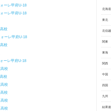
ォーレ甲府U-18
北海道
ォーレ甲府U-18
東北
高校
北信越
ォーレ甲府U-18
関東
高校
校
東海
ォーレ甲府U-18
関西
院高校
中国
高校
院高校
四国
三高校
九州
三高校
結果速
三高校