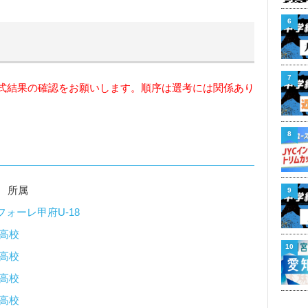
6
7
式結果の確認をお願いします。順序は選考には関係あり
8
 所属
9
フォーレ甲府U-18
高校
10
高校
高校
高校