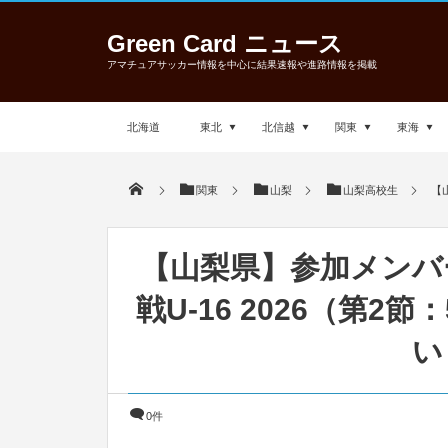
Green Card ニュース
アマチュアサッカー情報を中心に結果速報や進路情報を掲載
北海道
東北
北信越
関東
東海
関東
山梨
山梨高校生
【
【山梨県】参加メンバ
戦U-16 2026（第2
い
0件