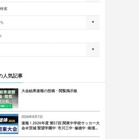
検索
ち
作
の人気記事
大会結果速報の投稿・閲覧掲示板
2026年8月7日
速報！2026年度 第57回 関東中学校サッカー大
会＠茨城 聖望学園中･市川三中･修徳中･南浦...