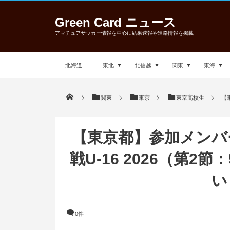
Green Card ニュース
アマチュアサッカー情報を中心に結果速報や進路情報を掲載
北海道
東北
北信越
関東
東海
関東
東京
東京高校生
【
【東京都】参加メンバ
戦U-16 2026（第2
い
0件