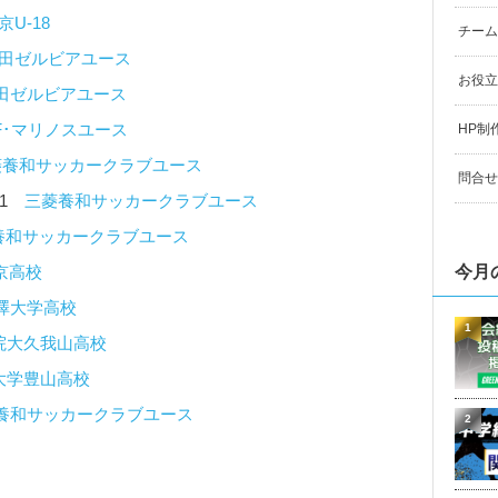
京U-18
チーム
町田ゼルビアユース
お役立
町田ゼルビアユース
F･マリノスユース
HP制
菱養和サッカークラブユース
問合せ
高1
三菱養和サッカークラブユース
養和サッカークラブユース
今月
京高校
澤大学高校
1
院大久我山高校
大学豊山高校
養和サッカークラブユース
2