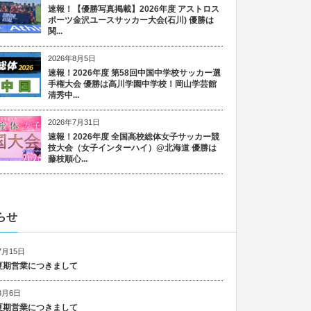
速報！【優勝写真掲載】2026年度 アストロス
ポーツ金沢ユースサッカー大会(石川) 優勝は
関...
2026年8月5日
速報！2026年度 第58回中国中学校サッカー選
手権大会 優勝は高川学園中学校！岡山学芸館
清秀中...
2026年7月31日
速報！2026年度 全国高校総体女子サッカー競
技大会（女子インターハイ）@北海道 優勝は
藤枝順心...
らせ
7月15日
6 夏期営業につきまして
8月6日
5 夏期営業につきまして