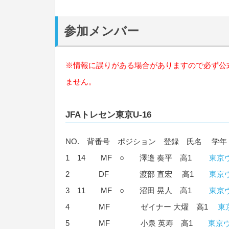
参加メンバー
※情報に誤りがある場合がありますので必ず公
ません。
JFAトレセン東京U-16
NO. 背番号 ポジション 登録 氏名 学年
1 14 MF ○ 澤邉 奏平 高1
東京
2 DF 渡部 直宏 高1
東京
3 11 MF ○ 沼田 晃人 高1
東京
4 MF ゼイナー 大燿 高1
東
5 MF 小泉 英寿 高1
東京