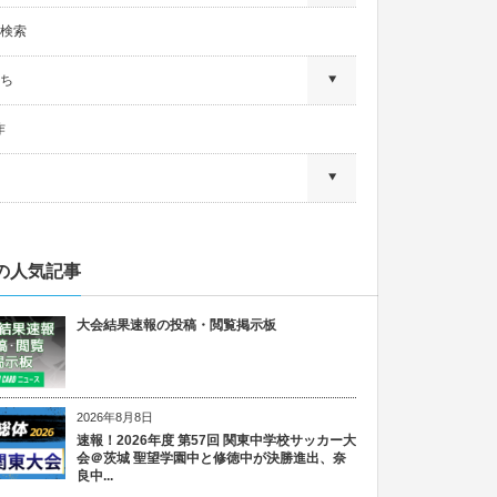
検索
ち
作
の人気記事
大会結果速報の投稿・閲覧掲示板
2026年8月8日
速報！2026年度 第57回 関東中学校サッカー大
会＠茨城 聖望学園中と修徳中が決勝進出、奈
良中...