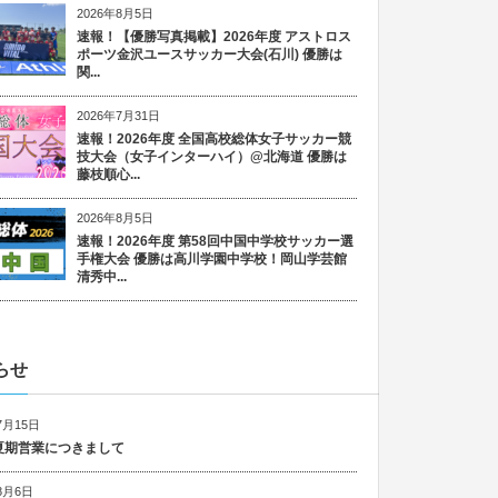
2026年8月5日
速報！【優勝写真掲載】2026年度 アストロス
ポーツ金沢ユースサッカー大会(石川) 優勝は
関...
2026年7月31日
速報！2026年度 全国高校総体女子サッカー競
技大会（女子インターハイ）@北海道 優勝は
藤枝順心...
2026年8月5日
速報！2026年度 第58回中国中学校サッカー選
手権大会 優勝は高川学園中学校！岡山学芸館
清秀中...
らせ
7月15日
6 夏期営業につきまして
8月6日