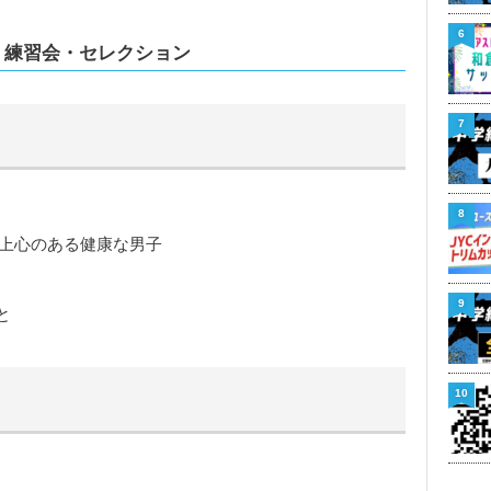
6
ス 練習会・セレクション
7
8
向上心のある健康な男子
9
と
10