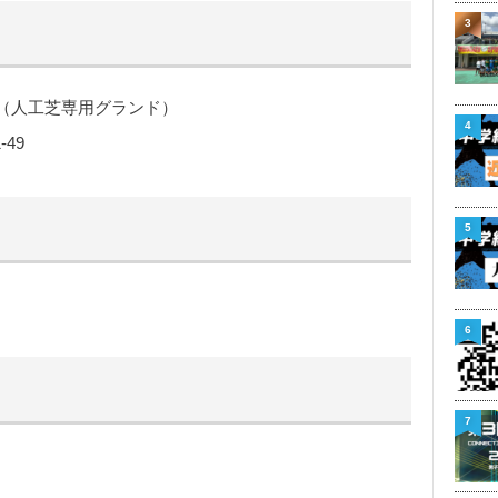
3
（人工芝専用グランド）
4
49
5
6
7