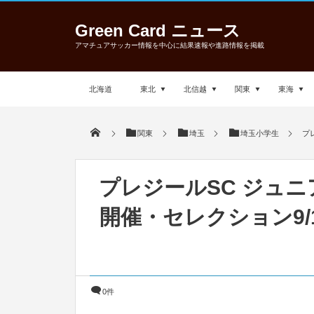
Green Card ニュース
アマチュアサッカー情報を中心に結果速報や進路情報を掲載
北海道
東北
北信越
関東
東海
関東
埼玉
埼玉小学生
プレ
プレジールSC ジュニアユ
開催・セレクション9/1
0件