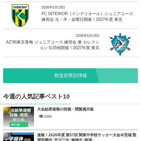
2026年5月19日
FC INTERIOR（インテリオール）ジュニアユース
練習会 火・木・金曜日開催！2027年度 東京
2026年5月19日
AZ’86東京青梅 ジュニアユース 練習会 兼 セレクシ
ョン 5/25他開催！2027年度 東京
都道府県別情報
今週の人気記事ベスト10
大会結果速報の投稿・閲覧掲示板
1
4395
速報！2026年度 第57回 関東中学校サッカー大会＠茨城 聖
2
望学園中･市川三中･修徳中･南浦...