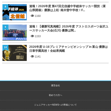
速報！2026年度 第47回北信越中学総体サッカー競技（富
8
山県開催）優勝は上松･南木曽中学校！F...
1160
速報！【優勝写真掲載】2026年度 アストロスポーツ金沢ユ
9
ースサッカー大会(石川) 優勝は関...
1153
2026年度 U-16プレミアチャンピオンシップ in 富山 優勝は
10
日章学園高校！全結果掲載
1141
運営会社
初めての方へ
ジュニアサッカーNEWSへの寄稿について