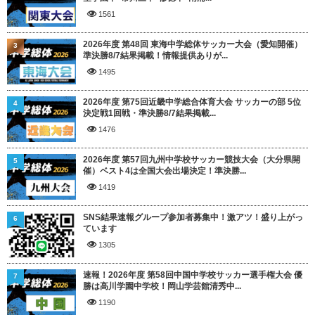
1561
2026年度 第48回 東海中学総体サッカー大会（愛知開催）
3
準決勝8/7結果掲載！情報提供ありが...
1495
2026年度 第75回近畿中学総合体育大会 サッカーの部 5位
4
決定戦1回戦・準決勝8/7結果掲載...
1476
2026年度 第57回九州中学校サッカー競技大会（大分県開
5
催）ベスト4は全国大会出場決定！準決勝...
1419
SNS結果速報グループ参加者募集中！激アツ！盛り上がっ
6
ています
1305
速報！2026年度 第58回中国中学校サッカー選手権大会 優
7
勝は高川学園中学校！岡山学芸館清秀中...
1190