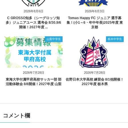
2026年8月6日
2026年8月3日
C GROSSO知多（シーグロッソ知
Tomas Happy FC ジュニア 選手募
多）ジュニアユース 選考会 8/30.9/6
集！(小1～6・年中年長)2025年度 東
開催！2027年度 ...
京都
山梨中学生
栃木中学生
2026年7月28日
2026年7月28日
東海大学付属甲府高校サッカー部 部
佐野日本大学高校 練習会 8/1他開催！
活動体験会 8/8開催！2027年度 山梨
2027年度 栃木県
コメント欄