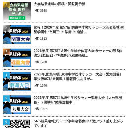
大会結果速報の投稿・閲覧掲示板
1
3650
速報！2026年度 第57回 関東中学校サッカー大会＠茨城 聖
2
望学園中･市川三中･修徳中･南浦...
1313
2026年度 第75回近畿中学総合体育大会 サッカーの部 5位
3
決定戦1回戦・準決勝8/7結果掲載...
1288
2026年度 第48回 東海中学総体サッカー大会（愛知開催）
4
準決勝8/7結果掲載！情報提供ありが...
1246
2026年度 第57回九州中学校サッカー競技大会（大分県開
5
催） 2回戦8/7結果速報中！
1207
SNS結果速報グループ参加者募集中！激アツ！盛り上がっ
6
ています