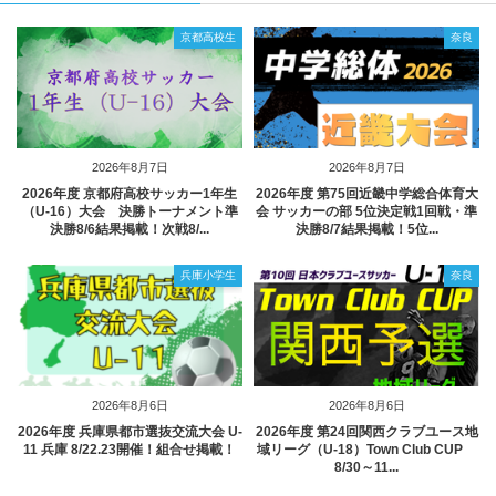
京都高校生
奈良
2026年8月7日
2026年8月7日
2026年度 京都府高校サッカー1年生
2026年度 第75回近畿中学総合体育大
（U-16）大会 決勝トーナメント準
会 サッカーの部 5位決定戦1回戦・準
決勝8/6結果掲載！次戦8/...
決勝8/7結果掲載！5位...
兵庫小学生
奈良
2026年8月6日
2026年8月6日
2026年度 兵庫県都市選抜交流大会 U-
2026年度 第24回関西クラブユース地
11 兵庫 8/22.23開催！組合せ掲載！
域リーグ（U-18）Town Club CUP
8/30～11...