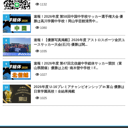
1132
速報！2026年度 第58回中国中学校サッカー選手権大会 優
7
勝は高川学園中学校！岡山学芸館清秀中...
1080
速報！【優勝写真掲載】2026年度 アストロスポーツ金沢ユ
8
ースサッカー大会(石川) 優勝は関...
1035
速報！2026年度 第47回北信越中学総体サッカー競技（富
9
山県開催）優勝は上松･南木曽中学校！F...
1027
2026年度 U-16プレミアチャンピオンシップ in 富山 優勝は
10
日章学園高校！全結果掲載
1025