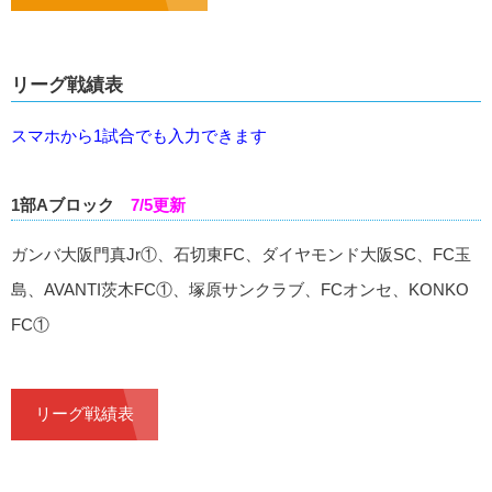
リーグ戦績表
スマホから1試合でも入力できます
1部Aブロック
7/5更新
ガンバ大阪門真Jr①、石切東FC、ダイヤモンド大阪SC、FC玉
島、AVANTI茨木FC①、塚原サンクラブ、FCオンセ、KONKO
FC①
リーグ戦績表