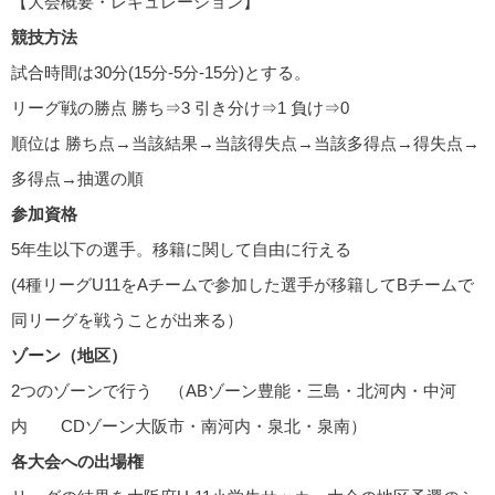
【大会概要・レギュレーション】
競技方法
試合時間は30分(15分-5分-15分)とする。
リーグ戦の勝点 勝ち⇒3 引き分け⇒1 負け⇒0
順位は 勝ち点→当該結果→当該得失点→当該多得点→得失点→
多得点→抽選の順
参加資格
5年生以下の選手。移籍に関して自由に行える
(4種リーグU11をAチームで参加した選手が移籍してBチームで
同リーグを戦うことが出来る）
ゾーン（地区）
2つのゾーンで行う （ABゾーン豊能・三島・北河内・中河
内 CDゾーン大阪市・南河内・泉北・泉南）
各大会への出場権