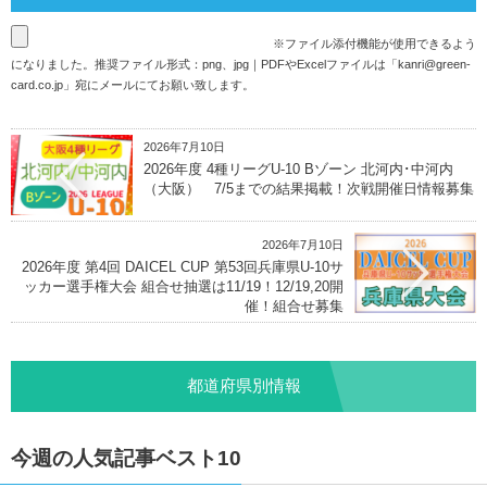
※ファイル添付機能が使用できるよう
になりました。推奨ファイル形式：png、jpg｜PDFやExcelファイルは「
kanri@green-
card.co.jp
」宛にメールにてお願い致します。
2026年7月10日
2026年度 4種リーグU-10 Bゾーン 北河内･中河内
（大阪） 7/5までの結果掲載！次戦開催日情報募集
2026年7月10日
2026年度 第4回 DAICEL CUP 第53回兵庫県U-10サ
ッカー選手権大会 組合せ抽選は11/19！12/19,20開
催！組合せ募集
都道府県別情報
今週の人気記事ベスト10