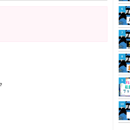
6
7
8
9
？
10