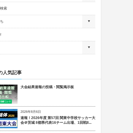
検索
ち
作
の人気記事
大会結果速報の投稿・閲覧掲示板
2026年8月6日
速報！2026年度 第57回 関東中学校サッカー大
会＠茨城 8都県代表16チーム出場、1回戦8...