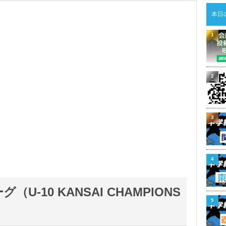
本日
1
2
3
4
U-10 KANSAI CHAMPIONS
5