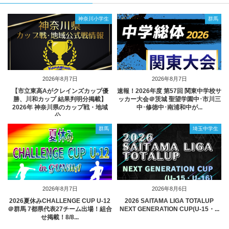
神奈川小学生
群馬
2026年8月7日
2026年8月7日
【市立東高Aがクレインズカップ優
速報！2026年度 第57回 関東中学校サ
勝、川和カップ 結果判明分掲載】
ッカー大会＠茨城 聖望学園中･市川三
2026年 神奈川県のカップ戦・地域
中･修徳中･南浦和中が...
公...
群馬
埼玉中学生
2026年8月7日
2026年8月6日
2026夏休みCHALLENGE CUP U-12
2026 SAITAMA LIGA TOTALUP
＠群馬 7都県代表27チーム出場！組合
NEXT GENERATION CUP(U-15・...
せ掲載！8/8...