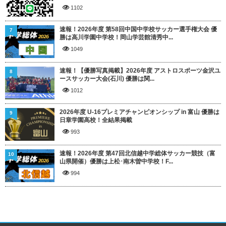
1102
速報！2026年度 第58回中国中学校サッカー選手権大会 優
7
勝は高川学園中学校！岡山学芸館清秀中...
1049
速報！【優勝写真掲載】2026年度 アストロスポーツ金沢ユ
8
ースサッカー大会(石川) 優勝は関...
1012
2026年度 U-16プレミアチャンピオンシップ in 富山 優勝は
9
日章学園高校！全結果掲載
993
速報！2026年度 第47回北信越中学総体サッカー競技（富
10
山県開催）優勝は上松･南木曽中学校！F...
994