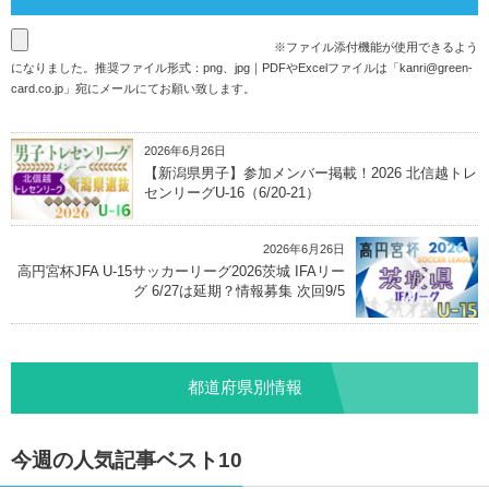
※ファイル添付機能が使用できるよう
になりました。推奨ファイル形式：png、jpg｜PDFやExcelファイルは「
kanri@green-
card.co.jp
」宛にメールにてお願い致します。
2026年6月26日
【新潟県男子】参加メンバー掲載！2026 北信越トレ
センリーグU-16（6/20-21）
2026年6月26日
高円宮杯JFA U-15サッカーリーグ2026茨城 IFAリー
グ 6/27は延期？情報募集 次回9/5
都道府県別情報
今週の人気記事ベスト10