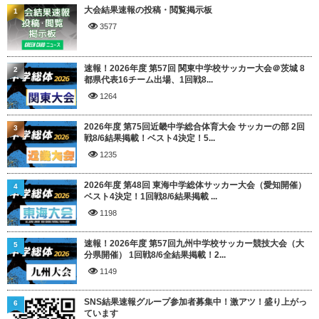
大会結果速報の投稿・閲覧掲示板
1
3577
速報！2026年度 第57回 関東中学校サッカー大会＠茨城 8
2
都県代表16チーム出場、1回戦8...
1264
2026年度 第75回近畿中学総合体育大会 サッカーの部 2回
3
戦8/6結果掲載！ベスト4決定！5...
1235
2026年度 第48回 東海中学総体サッカー大会（愛知開催）
4
ベスト4決定！1回戦8/6結果掲載 ...
1198
速報！2026年度 第57回九州中学校サッカー競技大会（大
5
分県開催） 1回戦8/6全結果掲載！2...
1149
SNS結果速報グループ参加者募集中！激アツ！盛り上がっ
6
ています