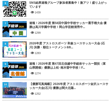
SNS結果速報グループ参加者募集中！激アツ！盛り上がっ
6
ています
1439
速報！2026年度 第58回中国中学校サッカー選手権大会 優
7
勝は高川学園中学校！岡山学芸館清秀中...
1299
2026年度 アストロスポーツ 和倉ユースサッカー大会 (石
8
川) 決勝・順位トーナメント8/8...
1283
速報！2026年度 第47回北信越中学総体サッカー競技（富
9
山県開催）優勝は上松･南木曽中学校！F...
1274
【優勝写真掲載】2026年度 アストロスポーツ金沢ユースサ
10
ッカー大会(石川) 優勝は関大北陽...
1252