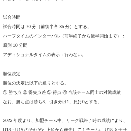
試合時間
試合時間は 70 分（前後半各 35 分）とする。
ハーフタイムのインターバル（前半終了から後半開始まで）：
原則 10 分間
アディショナルタイムの表示：行わない。
順位決定
順位の決定は以下の通りとする。
① 勝ち点 ② 得失点差 ③ 得点 ④ 当該チーム同士の対戦成績
なお、勝ち点は勝ち3、引き分け1、負け0とする。
2023 年度より、加盟チーム中、リーグ戦終了時の成績により、
U18・U15 のそれぞれ上位から優先して 1 チームに U18 女子サ