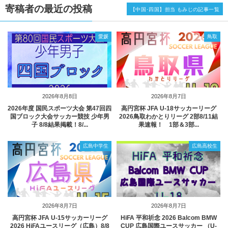
寄稿者の最近の投稿
【中国･四国】担当 もみじの記事一覧
愛媛
鳥取
2026年8月8日
2026年8月7日
2026年度 国民スポーツ大会 第47回四
高円宮杯 JFA U-18サッカーリーグ
国ブロック大会サッカー競技 少年男
2026鳥取わかとりリーグ 2部8/11結
子 8/8結果掲載！8/...
果速報！ 1部＆3部...
広島中学生
広島高校生
2026年8月7日
2026年8月7日
高円宮杯 JFA U-15サッカーリーグ
HiFA 平和祈念 2026 Balcom BMW
2026 HiFAユースリーグ（広島）8/8
CUP 広島国際ユースサッカー （U-