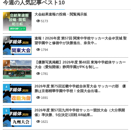
今週の人気記事ベスト10
大会結果速報の投稿・閲覧掲示板
1
5173
速報！2026年度 第57回 関東中学校サッカー大会＠茨城 聖
2
望学園中と修徳中が決勝進出、奈良中...
1794
【優勝写真掲載】2026年度 第48回 東海中学総体サッカー
3
大会（愛知開催）静岡学園がPKを制し...
1781
2026年度 第75回近畿中学総合体育大会 サッカーの部 優
4
勝は京都精華学園中学校！全国大会出場...
1691
2026年度 第57回九州中学校サッカー競技大会（大分県開
5
催）準決勝、5位決定1回戦 8/8結果...
1621