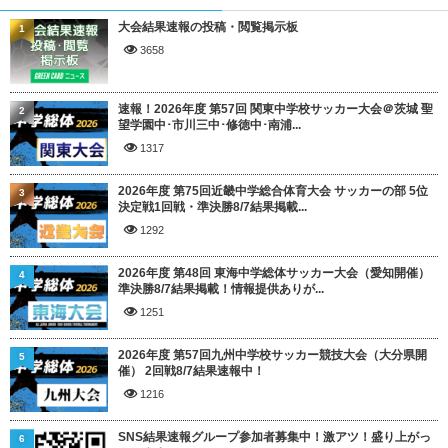
大会結果速報の投稿・閲覧掲示板
1
3658
速報！2026年度 第57回 関東中学校サッカー大会＠茨城 聖
2
望学園中･市川三中･修徳中･南浦...
1317
2026年度 第75回近畿中学総合体育大会 サッカーの部 5位
3
決定戦1回戦・準決勝8/7結果掲載...
1292
2026年度 第48回 東海中学総体サッカー大会（愛知開催）
4
準決勝8/7結果掲載！情報提供ありが...
1251
2026年度 第57回九州中学校サッカー競技大会（大分県開
5
催） 2回戦8/7結果速報中！
1216
SNS結果速報グループ参加者募集中！激アツ！盛り上がっ
6