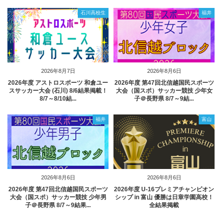
石川高校生
福井
2026年8月7日
2026年8月6日
2026年度 アストロスポーツ 和倉ユー
2026年度 第47回北信越国民スポーツ
スサッカー大会 (石川) 8/6結果掲載！
大会（国スポ）サッカー競技 少年女
8/7～8/10結...
子＠長野県 8/7～9結...
福井
富山
2026年8月6日
2026年8月6日
2026年度 第47回北信越国民スポーツ
2026年度 U-16プレミアチャンピオン
大会（国スポ）サッカー競技 少年男
シップ in 富山 優勝は日章学園高校！
子＠長野県 8/7～9結果...
全結果掲載