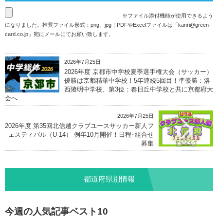
※ファイル添付機能が使用できるよう
になりました。推奨ファイル形式：png、jpg｜PDFやExcelファイルは「
kanri@green-
card.co.jp
」宛にメールにてお願い致します。
2026年7月25日
2026年度 京都市中学校夏季選手権大会（サッカー）
優勝は京都精華中学校！5年連続5回目！準優勝：洛
西陵明中学校、第3位：春日丘中学校と共に京都府大
会へ
2026年7月25日
2026年度 第35回北信越クラブユースサッカー新人フ
ェスティバル（U-14） 例年10月開催！日程･組合せ
募集
都道府県別情報
今週の人気記事ベスト10