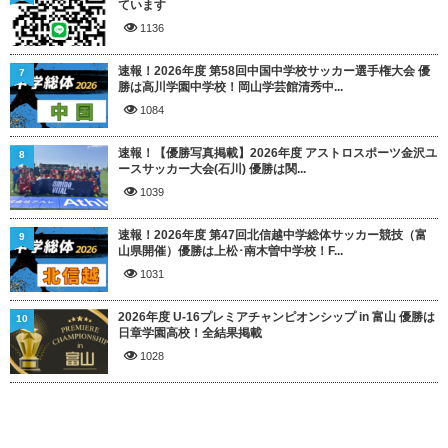
ています
1136
速報！2026年度 第58回中国中学校サッカー選手権大会 優
7
勝は高川学園中学校！岡山学芸館清秀中...
1084
速報！【優勝写真掲載】2026年度 アストロスポーツ金沢ユ
8
ースサッカー大会(石川) 優勝は関...
1039
速報！2026年度 第47回北信越中学総体サッカー競技（富
9
山県開催）優勝は上松･南木曽中学校！F...
1031
2026年度 U-16プレミアチャンピオンシップ in 富山 優勝は
10
日章学園高校！全結果掲載
1028