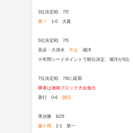
3位決定戦 7/5
第一
1-0 大庭
5位決定戦 7/5
高浜・大清水
中止
湘洋
※年間シードポイントで順位決定、湘洋が5位
7位決定戦 7/6に延期
勝者は湘南ブロック大会進出
善行 0-6
鵠沼
準決勝 6/29
藤ケ岡
2-1 第一