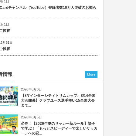
8月1日
n Cardチャンネル（YouTube）登録者数10万人突破のお知ら
1月1日
ご挨拶
12月31日
ご挨拶
者情報
More
2026年8月6日
【8/7インターシティトリムカップ、8/14全国
大会開幕】クラブユース選手権U-15全国大会
まで...
2026年8月5日
必見！【2026年夏のサッカー新ルール】親子
で学ぶ！「もっとスピーディーで楽しいサッカ
ー」への変...