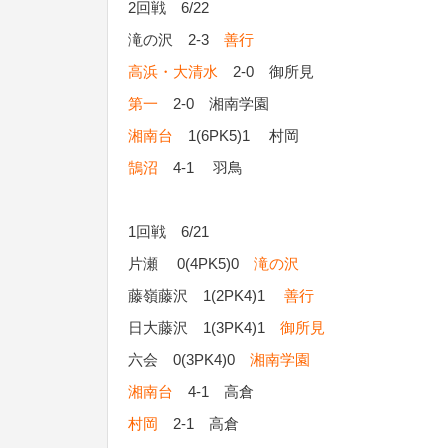
2回戦 6/22
滝の沢 2-3
善行
高浜・大清水
2-0 御所見
第一
2-0 湘南学園
湘南台
1(6PK5)1 村岡
鵠沼
4-1 羽鳥
1回戦 6/21
片瀬 0(4PK5)0
滝の沢
藤嶺藤沢 1(2PK4)1
善行
日大藤沢 1(3PK4)1
御所見
六会 0(3PK4)0
湘南学園
湘南台
4-1 高倉
村岡
2-1 高倉