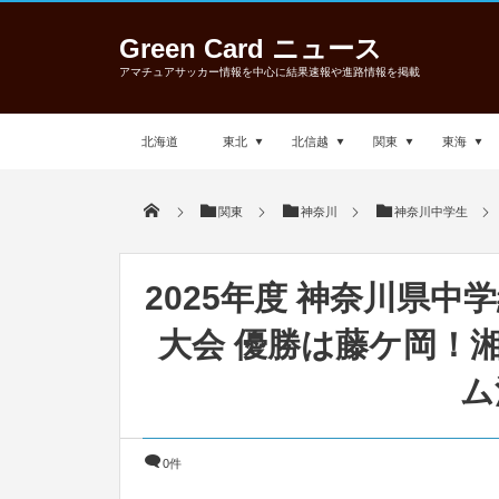
Green Card ニュース
アマチュアサッカー情報を中心に結果速報や進路情報を掲載
北海道
東北
北信越
関東
東海
関東
神奈川
神奈川中学生
2025年度 神奈川県中
大会 優勝は藤ケ岡！
ム
0件