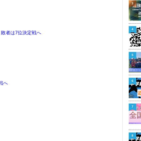
3
4
、
敗者は7位決定戦へ
5
6
戦へ
7
8