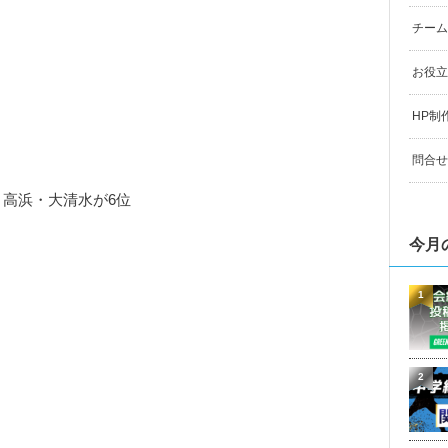
チーム
お役立
HP制
問合せ
、高浜・大清水が6位
今月
1
2