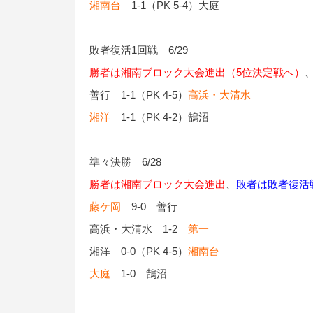
湘南台
1-1（PK 5-4）大庭
敗者復活1回戦 6/29
勝者は湘南ブロック大会進出（5位決定戦へ）
善行 1-1（PK 4-5）
高浜・大清水
湘洋
1-1（PK 4-2）鵠沼
準々決勝 6/28
勝者は湘南ブロック大会進出
、
敗者は敗者復活
藤ケ岡
9-0 善行
高浜・大清水 1-2
第一
湘洋 0-0（PK 4-5）
湘南台
大庭
1-0 鵠沼