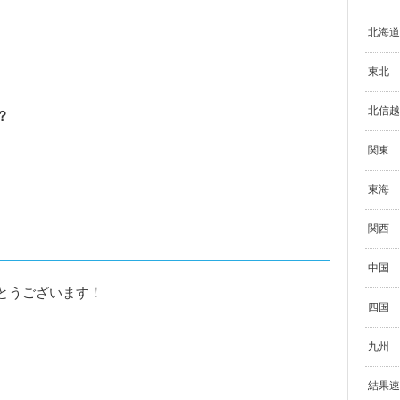
北海道
東北
北信越
？
関東
東海
関西
中国
とうございます！
四国
九州
結果速