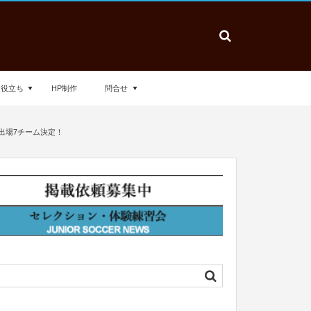
お役立ち
HP制作
問合せ
会出場7チーム決定！