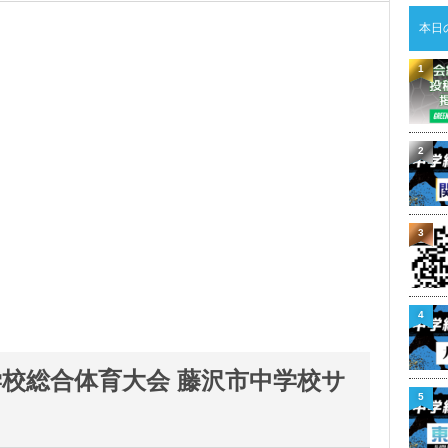
本日
1
2
3
4
中学校総合体育大会 藤沢市中学校サ
5