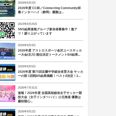
2026年8月2日
2026年度 CC杯／Connecting Community杯
裏インターハイ（静岡）優勝は...
2023年8月25日
SNS結果速報グループ参加者募集中！激ア
ツ！盛り上がっています
2026年8月4日
2026年度 アストロスポーツ金沢ユースサッカ
ー大会(石川) 順位決定トーナメント8/4結果...
2026年8月5日
2026年度 第75回近畿中学総合体育大会 サッカ
ーの部 1回戦8/5結果掲載！ベスト8決定！2...
2026年7月31日
速報！2026年度 全国高校総体女子サッカー競
技大会（女子インターハイ）@北海道 優勝は
藤枝順心...
2026年8月2日