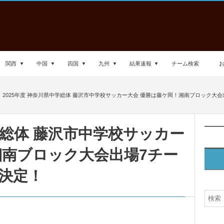
関西
中国
四国
九州
結果速報
チーム検索
2025年度 神奈川県中学総体 藤沢市中学校サッカー大会 優勝は藤ケ岡！湘南ブロック大
学総体 藤沢市中学校サッカー
湘南ブロック大会出場7チー
決定！