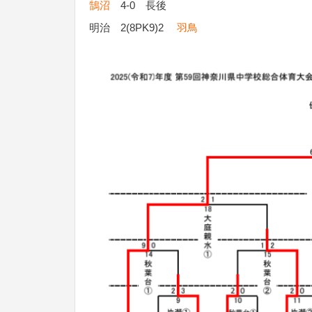
鵠沼
4-0 長後
明治 2(8PK9)2
羽鳥