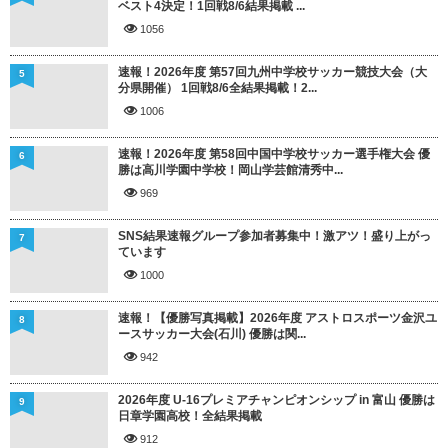
ベスト4決定！1回戦8/6結果掲載 ...
1056
速報！2026年度 第57回九州中学校サッカー競技大会（大
5
分県開催） 1回戦8/6全結果掲載！2...
1006
速報！2026年度 第58回中国中学校サッカー選手権大会 優
6
勝は高川学園中学校！岡山学芸館清秀中...
969
SNS結果速報グループ参加者募集中！激アツ！盛り上がっ
7
ています
1000
速報！【優勝写真掲載】2026年度 アストロスポーツ金沢ユ
8
ースサッカー大会(石川) 優勝は関...
942
2026年度 U-16プレミアチャンピオンシップ in 富山 優勝は
9
日章学園高校！全結果掲載
912