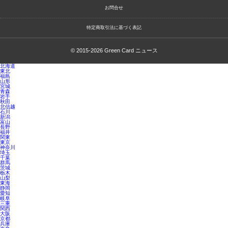
お問合せ
特定商取引法に基づく表記
© 2015-2026
Green Card ニュース
北海道
東北
福島
山形
宮城
青森
岩手
秋田
北信越
石川
新潟
富山
長野
福井
関東
東京
神奈川
埼玉
千葉
群馬
茨城
栃木
山梨
東海
静岡
愛知
岐阜
三重
関西
大阪
京都
兵庫