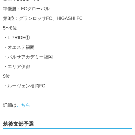
準優勝：FCグローバル
第3位：グランロッサFC、HIGASHI FC
5〜8位
・L-PRIDE①
・オエステ福岡
・バルサアカデミー福岡
・エリア伊都
9位
・ルーヴェン福岡FC
詳細は
こちら
筑後支部予選