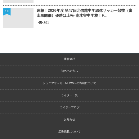
速報！2026年度 第47回北信越中学総体サッカー競技（富
10
山県開催）優勝は上松･南木曽中学校！F...
891
運営会社
初めての方へ
ジュニアサッカーNEWSへの寄稿について
ライター一覧
ライターブログ
お知らせ
広告掲載について