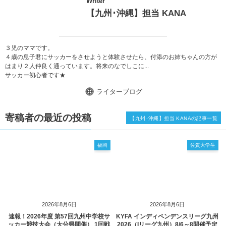
Writer
【九州･沖縄】担当 KANA
３児のママです。
４歳の息子君にサッカーをさせようと体験させたら、付添のお姉ちゃんの方が
はまり２人仲良く通っています。将来のなでしこに...
サッカー初心者です★
ライターブログ
寄稿者の最近の投稿
【九州･沖縄】担当 KANAの記事一覧
福岡
佐賀大学生
2026年8月6日
2026年8月6日
速報！2026年度 第57回九州中学校サ
KYFA インディペンデンスリーグ九州
ッカー競技大会（大分県開催） 1回戦
2026（Iリーグ九州）8/6～8開催予定