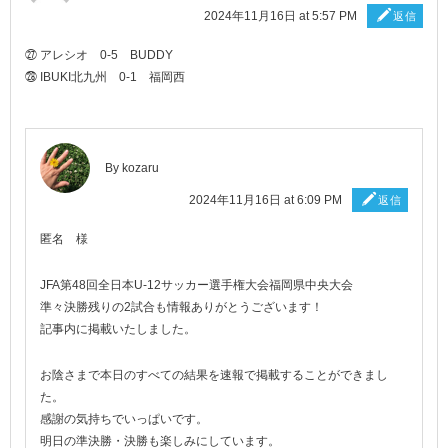
2024年11月16日 at 5:57 PM
返信
㉗ アレシオ 0-5 BUDDY
㉘ IBUKI北九州 0-1 福岡西
By
kozaru
2024年11月16日 at 6:09 PM
返信
匿名 様
JFA第48回全日本U-12サッカー選手権大会福岡県中央大会
準々決勝残りの2試合も情報ありがとうございます！
記事内に掲載いたしました。
お陰さまで本日のすべての結果を速報で掲載することができまし
た。
感謝の気持ちでいっぱいです。
明日の準決勝・決勝も楽しみにしています。