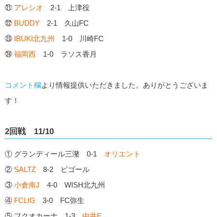
㉑
アレシオ
2-1 上津役
㉒
BUDDY
2-1 久山FC
㉓
IBUKI北九州
1-0 川崎FC
㉔
福岡西
1-0 ラソス香月
コメント欄
より情報提供いただきました。ありがとうございま
す！
2回戦 11/10
① グランディール三潴 0-1
オリエント
②
SALTZ
8-2 ビゴール
③
小倉南J
4-0 WISH北九州
④
FCLIG
3-0 FC弥生
⑤ フクオカーナ 1-3
中井F