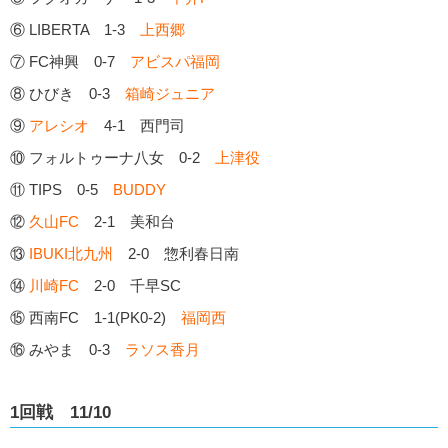
⑥ LIBERTA 1-3
上西郷
⑦ FC神興 0-7
アビスパ福岡
⑧ ひびき 0-3
箱崎ジュニア
⑨
アレシオ
4-1 西門司
⑩ フォルトゥーナ八女 0-2
上津役
⑪ TIPS 0-5
BUDDY
⑫
久山FC
2-1 美和台
⑬
IBUKI北九州
2-0 惣利春日南
⑭
川崎FC
2-0 千早SC
⑮ 西南FC 1-1(PK0-2)
福岡西
⑯ みやま 0-3
ラソス香月
1回戦 11/10