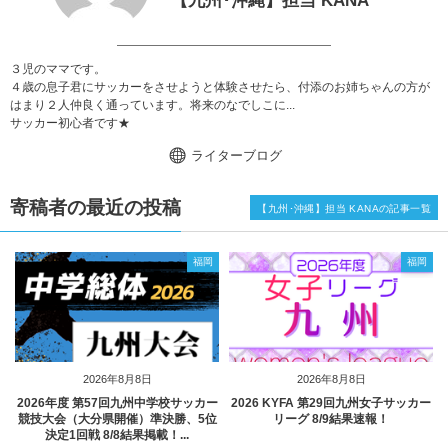
【九州･沖縄】担当 KANA
３児のママです。
４歳の息子君にサッカーをさせようと体験させたら、付添のお姉ちゃんの方が
はまり２人仲良く通っています。将来のなでしこに...
サッカー初心者です★
ライターブログ
寄稿者の最近の投稿
【九州･沖縄】担当 KANAの記事一覧
福岡
福岡
2026年8月8日
2026年8月8日
2026年度 第57回九州中学校サッカー
2026 KYFA 第29回九州女子サッカー
競技大会（大分県開催）準決勝、5位
リーグ 8/9結果速報！
決定1回戦 8/8結果掲載！...