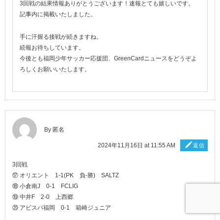
3回戦の結果情報ありがとうございます！速報とても嬉しいです。
記事内に掲載いたしました。
手に汗握る接戦が続きますね。
続報お待ちしています。
今後とも福岡少年サッカー応援団、GreenCardニュースをどうぞよ
ろしくお願いいたします。
By 匿名
2024年11月16日 at 11:55 AM
返信
3回戦
⑰ オリエント 1-1(PK 負-勝) SALTZ
⑱ 小倉南J 0-1 FCLIG
⑲ 中井F 2-0 上西郷
⑳ アビスパ福岡 0-1 箱崎ジュニア