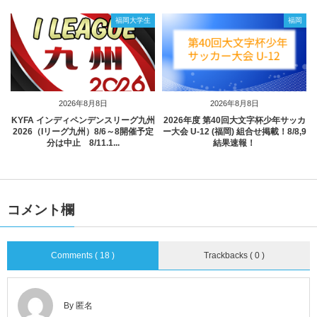
福岡大学生
福岡
2026年8月8日
2026年8月8日
KYFA インディペンデンスリーグ九州
2026年度 第40回大文字杯少年サッカ
2026（Iリーグ九州）8/6～8開催予定
ー大会 U-12 (福岡) 組合せ掲載！8/8,9
分は中止 8/11.1...
結果速報！
コメント欄
Comments ( 18 )
Trackbacks ( 0 )
By 匿名