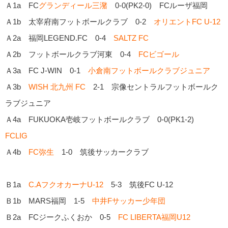
Ａ1a FC
グランディール三潴
0-0(PK2-0) FCルーザ福岡
Ａ1b 太宰府南フットボールクラブ 0-2
オリエントFC U-12
Ａ2a 福岡LEGEND.FC 0-4
SALTZ FC
Ａ2b フットボールクラブ河東 0-4
FCビゴール
Ａ3a FC J-WIN 0-1
小倉南フットボールクラブジュニア
Ａ3b
WISH 北九州 FC
2-1 宗像セントラルフットボールク
ラブジュニア
Ａ4a FUKUOKA壱岐フットボールクラブ 0-0(PK1-2)
FCLIG
Ａ4b
FC弥生
1-0 筑後サッカークラブ
Ｂ1a
C.AフクオカーナU-12
5-3 筑後FC U-12
Ｂ1b MARS福岡 1-5
中井Fサッカー少年団
Ｂ2a FCジークふくおか 0-5
FC LIBERTA福岡U12