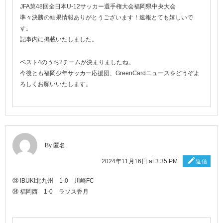
JFA第48回全日本U-12サッカー選手権大会福岡県中央大会
準々決勝の結果情報ありがとうございます！速報とても嬉しいで
す。
記事内に掲載いたしました。
ベスト4のうち2チームが決まりましたね。
今後とも福岡少年サッカー応援団、GreenCardニュースをどうぞよ
ろしくお願いいたします。
By 匿名
2024年11月16日 at 3:35 PM
返信
㉓ IBUKI北九州 1-0 川崎FC
㉔ 福岡西 1-0 ラソス香月