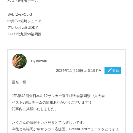
ベスト8進出チーム
SALTZvsFCLIG
中井Fvs箱崎ジュニア
アレシオvsBUDDY
IBUKI北九州vs福岡西
By
kozaru
2024年11月16日 at 5:19 PM
返信
匿名 様
JFA第48回全日本U-12サッカー選手権大会福岡県中央大会
ベスト8進出チームの情報ありがとうございます！
記事内に掲載いたしました。
たくさんの情報をいただきとても嬉しいです。
今後とも福岡少年サッカー応援団、GreenCardニュースをどうぞよ