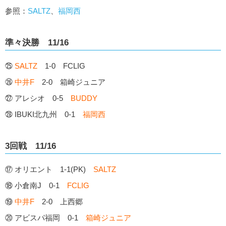
参照：
SALTZ
、
福岡西
準々決勝 11/16
㉕
SALTZ
1-0 FCLIG
㉖
中井F
2-0 箱崎ジュニア
㉗ アレシオ 0-5
BUDDY
㉘ IBUKI北九州 0-1
福岡西
3回戦 11/16
⑰ オリエント 1-1(PK)
SALTZ
⑱ 小倉南J 0-1
FCLIG
⑲
中井F
2-0 上西郷
⑳ アビスパ福岡 0-1
箱崎ジュニア