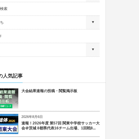
検索
ち
作
の人気記事
大会結果速報の投稿・閲覧掲示板
2026年8月6日
速報！2026年度 第57回 関東中学校サッカー大
会＠茨城 8都県代表16チーム出場、1回戦8...