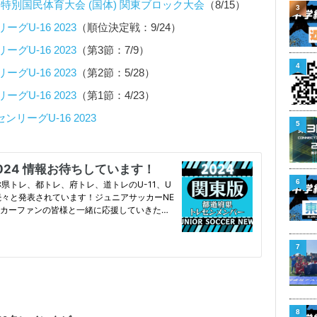
特別国民体育大会 (国体) 関東ブロック大会
（8/15）
3
U-16 2023
（順位決定戦：9/24）
U-16 2023
（第3節：7/9）
4
U-16 2023
（第2節：5/28）
U-16 2023
（第1節：4/23）
リーグU-16 2023
5
6
7
8