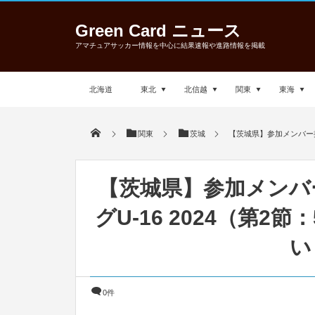
Green Card ニュース
アマチュアサッカー情報を中心に結果速報や進路情報を掲載
北海道
東北
北信越
関東
東海
関東
茨城
【茨城県】参加メンバー掲
【茨城県】参加メンバ
グU-16 2024（第2
い
0件