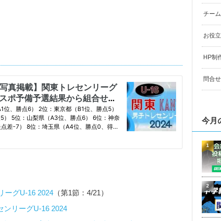
チーム
お役立
HP制
問合せ
今月
1
2
U-16 2024
（第1節：4/21）
リーグU-16 2024