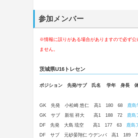
参加メンバー
※情報に誤りがある場合がありますので必ず公
ません。
茨城県U16トレセン
ポジション 先発/サブ 氏名 学年 身長 
GK 先発 小松崎 悠仁 高1 180 68
鹿島
GK サブ 新垣 祥大 高1 188 72
鹿島
DF 先発 大島 琉空 高1 177 63
鹿島
DF サブ 元砂晏翔仁 ウデンバ 高1 189 