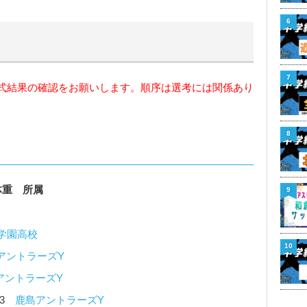
6
7
式結果の確認をお願いします。順序は選考には関係あり
8
体重 所属
9
学園高校
10
アントラーズY
アントラーズY
73
鹿島アントラーズY