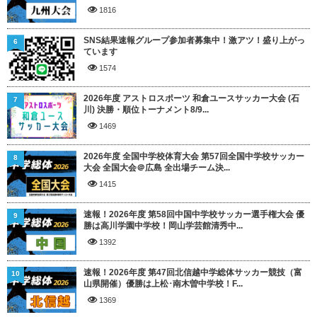
1816
SNS結果速報グループ参加者募集中！激アツ！盛り上がっ
6
ています
1574
2026年度 アストロスポーツ 和倉ユースサッカー大会 (石
7
川) 決勝・順位トーナメント8/9...
1469
2026年度 全国中学校体育大会 第57回全国中学校サッカー
8
大会 全国大会＠広島 全出場チーム決...
1415
速報！2026年度 第58回中国中学校サッカー選手権大会 優
9
勝は高川学園中学校！岡山学芸館清秀中...
1392
速報！2026年度 第47回北信越中学総体サッカー競技（富
10
山県開催）優勝は上松･南木曽中学校！F...
1369