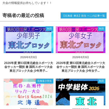
大会の情報提供お待ちしています！！
寄稿者の最近の投稿
【北海道･東北】担当 べこの記事一覧
秋田
秋田
2026年8月9日
2026年8月9日
2026年度 第53回東北総合スポーツ大
2026年度 第53回東北総合スポーツ大
会サッカー競技 兼 国民スポーツ大会
会サッカー競技 兼 国民スポーツ大会
東北ブロック大会 少年男子...
東北ブロック大会 少年女子...
北海道小学生
秋田