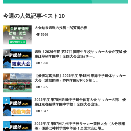
今週の人気記事ベスト10
大会結果速報の投稿・閲覧掲示板
1
5666
速報！2026年度 第57回 関東中学校サッカー大会＠茨城 優
2
勝は聖望学園中！全国大会出場7チー...
1996
【優勝写真掲載】2026年度 第48回 東海中学総体サッカー
3
大会（愛知開催）静岡学園がPKを制し...
1965
2026年度 第75回近畿中学総合体育大会 サッカーの部 優
4
勝は京都精華学園中学校！全国大会出場...
1847
2026年度 第57回九州中学校サッカー競技大会（大分県開
5
催）優勝は神村学園中等部！全国大会出場...