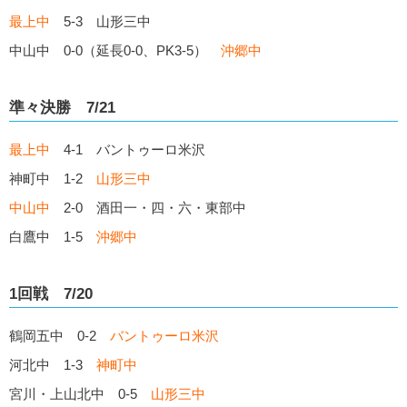
最上中
5-3 山形三中
中山中 0-0（延長0-0、PK3-5）
沖郷中
準々決勝 7/21
最上中
4-1 バントゥーロ米沢
神町中 1-2
山形三中
中山中
2-0 酒田一・四・六・東部中
白鷹中 1-5
沖郷中
1回戦 7/20
鶴岡五中 0-2
バントゥーロ米沢
河北中 1-3
神町中
宮川・上山北中 0-5
山形三中