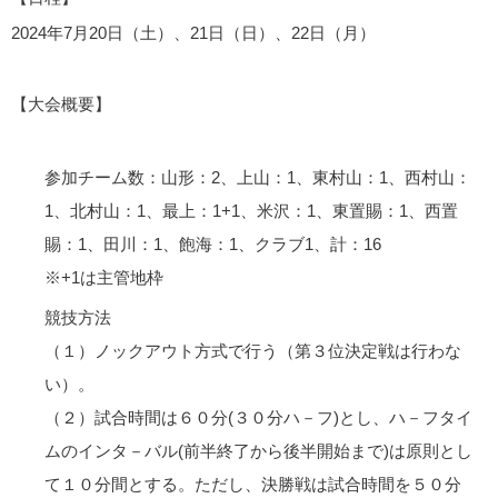
2024年7月20日（土）、21日（日）、22日（月）
【大会概要】
参加チーム数：山形：2、上山：1、東村山：1、西村山：
1、北村山：1、最上：1+1、米沢：1、東置賜：1、西置
賜：1、田川：1、飽海：1、クラブ1、計：16
※+1は主管地枠
競技方法
（１）ノックアウト方式で行う（第３位決定戦は行わな
い）。
（２）試合時間は６０分(３０分ハ－フ)とし、ハ－フタイ
ムのインタ－バル(前半終了から後半開始まで)は原則とし
て１０分間とする。ただし、決勝戦は試合時間を５０分