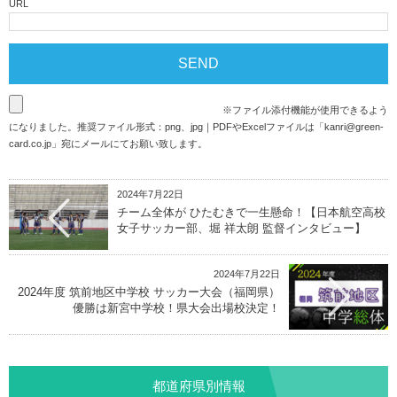
URL
※ファイル添付機能が使用できるよう
になりました。推奨ファイル形式：png、jpg｜PDFやExcelファイルは「
kanri@green-
card.co.jp
」宛にメールにてお願い致します。
2024年7月22日
チーム全体が ひたむきで一生懸命！【日本航空高校
女子サッカー部、堀 祥太朗 監督インタビュー】
2024年7月22日
2024年度 筑前地区中学校 サッカー大会（福岡県）
優勝は新宮中学校！県大会出場校決定！
都道府県別情報