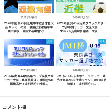
2026年8月8日
2026年8月8日
2026年度 第75回近畿中学総合体育大
2026年度 第45回近畿ブロックスポー
会 サッカーの部 優勝は京都精華学
ツ少年団サッカー交流大会
園中学校！全国大会出場5チー...
9/26.27@兵庫県 開催！大阪・...
兵庫
奈良
2026年8月8日
2026年8月7日
2026年度 第44回淡路カップ高校生サ
JMT杯 U-16奈良県ユースサッカー選
ッカー大会（兵庫県開催） 優勝はAIE
手権大会2026 予選ラウンド 8/11結果
国際高校！未判明分の情報...
速報！ 未判明分の...
コメント欄