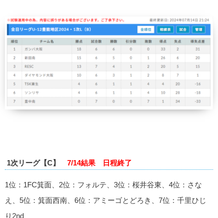
1次リーグ【C】
7/14結果
日程終了
1位：1FC箕面、2位：フォルテ、3位：桜井谷東、4位：さな
え、5位：箕面西南、6位：アミーゴとどろき、7位：千里ひじ
り2nd