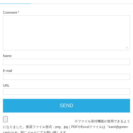
Comment
*
Name
E-mail
URL
※ファイル添付機能が使用できるよう
になりました。推奨ファイル形式：png、jpg｜PDFやExcelファイルは「
kanri@green-
card.co.jp
」宛にメールにてお願い致します。