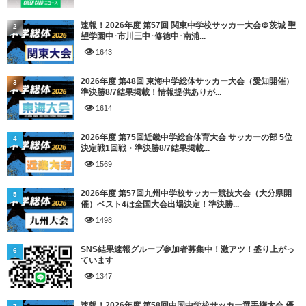
速報！2026年度 第57回 関東中学校サッカー大会＠茨城 聖
2
望学園中･市川三中･修徳中･南浦...
1643
2026年度 第48回 東海中学総体サッカー大会（愛知開催）
3
準決勝8/7結果掲載！情報提供ありが...
1614
2026年度 第75回近畿中学総合体育大会 サッカーの部 5位
4
決定戦1回戦・準決勝8/7結果掲載...
1569
2026年度 第57回九州中学校サッカー競技大会（大分県開
5
催）ベスト4は全国大会出場決定！準決勝...
1498
SNS結果速報グループ参加者募集中！激アツ！盛り上がっ
6
ています
1347
速報！2026年度 第58回中国中学校サッカー選手権大会 優