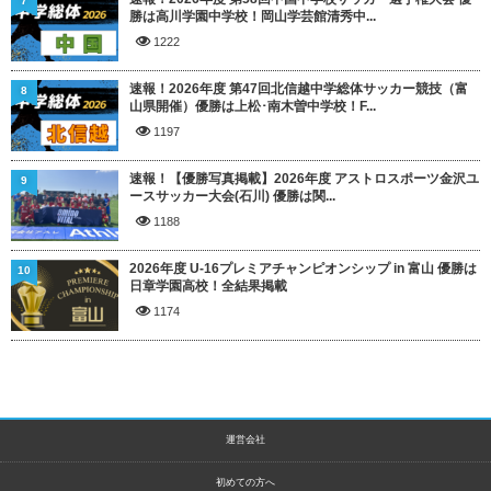
7
勝は高川学園中学校！岡山学芸館清秀中...
1222
速報！2026年度 第47回北信越中学総体サッカー競技（富
8
山県開催）優勝は上松･南木曽中学校！F...
1197
速報！【優勝写真掲載】2026年度 アストロスポーツ金沢ユ
9
ースサッカー大会(石川) 優勝は関...
1188
2026年度 U-16プレミアチャンピオンシップ in 富山 優勝は
10
日章学園高校！全結果掲載
1174
運営会社
初めての方へ