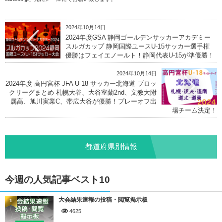
2024年10月14日
2024年度GSA 静岡ゴールデンサッカーアカデミー
スルガカップ 静岡国際ユースU-15サッカー選手権
優勝はフェイエノールト！静岡代表U-15が準優勝！
2024年10月14日
2024年度 高円宮杯 JFA U-18 サッカー北海道 ブロッ
クリーグまとめ 札幌大谷、大谷室蘭2nd、文教大附
属高、旭川実業C、帯広大谷が優勝！プレーオフ出
場チーム決定！
都道府県別情報
今週の人気記事ベスト10
大会結果速報の投稿・閲覧掲示板
1
4625