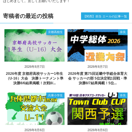
はじめまして。宜しくお願いいたします！
寄稿者の最近の投稿
【関西】担当 エールの記事一覧
京都高校生
奈良
2026年8月7日
2026年8月7日
2026年度 京都府高校サッカー1年生
2026年度 第75回近畿中学総合体育大
（U-16）大会 決勝トーナメント準
会 サッカーの部 5位決定戦1回戦・準
決勝8/6結果掲載！次戦8/...
決勝8/7結果掲載！5位...
兵庫小学生
奈良
2026年8月6日
2026年8月6日