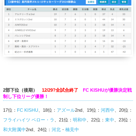
2部下位（後期）
12/29?全試合終了
FC KISHUが優勝決定戦
制し下位リーグ優勝！
17位：
FC KISHU
、18位：
アズール
2nd、19位：
河西中
、20位：
フライハイツ ベロー・ラ
、21位：
明和中
、22位：
東中
、23位：
和大附属中
2nd、24位：
河北
・
楠見中