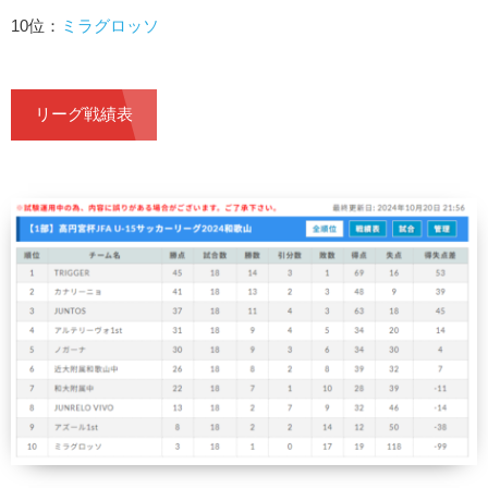
10位：
ミラグロッソ
リーグ戦績表