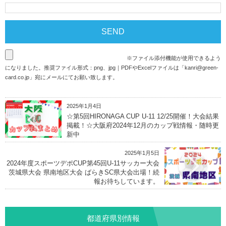
※ファイル添付機能が使用できるよう
になりました。推奨ファイル形式：png、jpg｜PDFやExcelファイルは「
kanri@green-
card.co.jp
」宛にメールにてお願い致します。
2025年1月4日
☆第5回HIRONAGA CUP U-11 12/25開催！大会結果
掲載！☆大阪府2024年12月のカップ戦情報・随時更
新中
2025年1月5日
2024年度スポーツデポCUP第45回U-11サッカー大会
茨城県大会 県南地区大会 ばらきSC県大会出場！続
報お待ちしています。
都道府県別情報