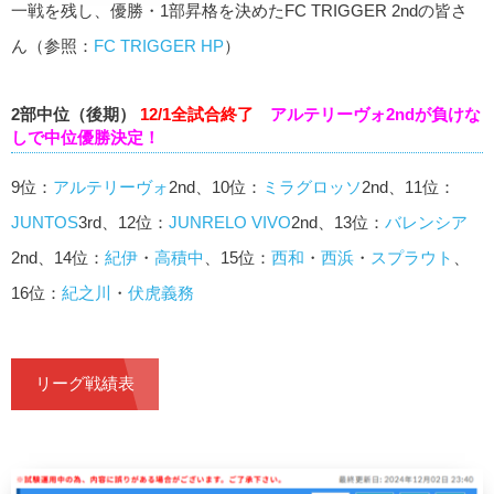
一戦を残し、優勝・1部昇格を決めたFC TRIGGER 2ndの皆さ
ん（参照：
FC TRIGGER HP
）
2部中位（後期）
12/1全試合終了
アルテリーヴォ2ndが負けな
しで中位優勝決定！
9位：
アルテリーヴォ
2nd、10位：
ミラグロッソ
2nd、11位：
JUNTOS
3rd、12位：
JUNRELO VIVO
2nd、13位：
バレンシア
2nd、14位：
紀伊
・
高積中
、15位：
西和
・
西浜
・
スプラウト
、
16位：
紀之川
・
伏虎義務
リーグ戦績表