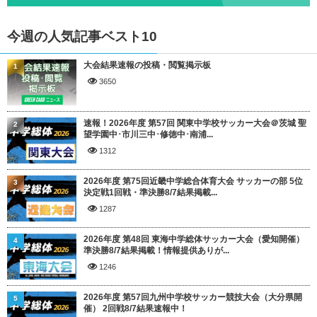
今週の人気記事ベスト10
大会結果速報の投稿・閲覧掲示板
1
3650
速報！2026年度 第57回 関東中学校サッカー大会＠茨城 聖
2
望学園中･市川三中･修徳中･南浦...
1312
2026年度 第75回近畿中学総合体育大会 サッカーの部 5位
3
決定戦1回戦・準決勝8/7結果掲載...
1287
2026年度 第48回 東海中学総体サッカー大会（愛知開催）
4
準決勝8/7結果掲載！情報提供ありが...
1246
2026年度 第57回九州中学校サッカー競技大会（大分県開
5
催） 2回戦8/7結果速報中！