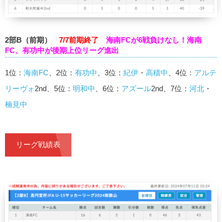
2部B（前期）
7/7前期終了
海南FCが6戦負けなし！海南
FC、有功中が後期上位リーグ進出
1位：
海南FC
、2位：
有功中
、3位：
紀伊
・
高積中
、4位：
アルテ
リーヴォ
2nd、5位：
明和中
、6位：
アズール
2nd、7位：
河北
・
楠見中
リーグ戦績表