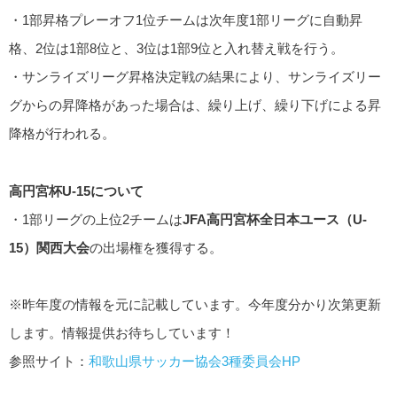
・1部昇格プレーオフ1位チームは次年度1部リーグに自動昇
格、2位は1部8位と、3位は1部9位と入れ替え戦を行う。
・サンライズリーグ昇格決定戦の結果により、サンライズリー
グからの昇降格があった場合は、繰り上げ、繰り下げによる昇
降格が行われる。
高円宮杯U-15について
・1部リーグの上位2チームは
JFA高円宮杯全日本ユース（U-
15）関西大会
の出場権を獲得する。
※昨年度の情報を元に記載しています。今年度分かり次第更新
します。情報提供お待ちしています！
参照サイト：
和歌山県サッカー協会3種委員会HP