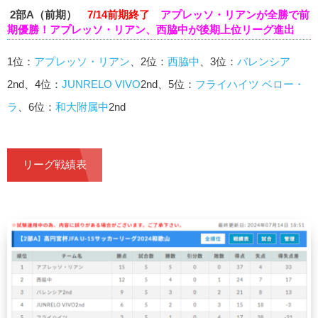
2部A（前期）
7/14前期終了
アプレッソ・リアン
が全勝で前
期優勝！アプレッソ・リアン、西脇中が後期上位リーグ進出
1位：
アプレッソ・リアン
、2位：
西脇中
、3位：
バレンシア
2nd、4位：
JUNRELO VIVO
2nd、5位：
フライハイツ ベロー・
ラ
、6位：
和大附属中
2nd
リーグ戦績表