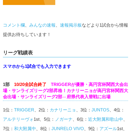
コメント欄
、
みんなの速報
、
速報掲示板
などより1試合から情報
提供お待ちしています！
リーグ戦績表
スマホから1試合でも入力できます
1部
10/20全試合終了
TRIGGERが優勝・高円宮杯関西大会出
場・サンライズリーグ2部昇格！カナリーニョが高円宮杯関西大
会出場・サンライズリーグ2部⇔府県代表入替戦に出場
1位：
TRIGGER
、2位：
カナリーニョ
、3位：
JUNTOS
、4位：
アルテリーヴォ
1st、5位：
ノガーナ
、6位：
近大附属和歌山中
、
7位：
和大附属中
、8位：
JUNRELO VIVO
、9位：
アズール
1st、