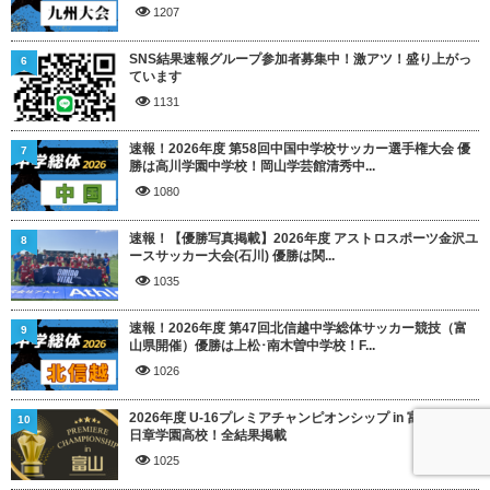
1207
SNS結果速報グループ参加者募集中！激アツ！盛り上がっ
6
ています
1131
速報！2026年度 第58回中国中学校サッカー選手権大会 優
7
勝は高川学園中学校！岡山学芸館清秀中...
1080
速報！【優勝写真掲載】2026年度 アストロスポーツ金沢ユ
8
ースサッカー大会(石川) 優勝は関...
1035
速報！2026年度 第47回北信越中学総体サッカー競技（富
9
山県開催）優勝は上松･南木曽中学校！F...
1026
2026年度 U-16プレミアチャンピオンシップ in 富山 優勝は
10
日章学園高校！全結果掲載
1025