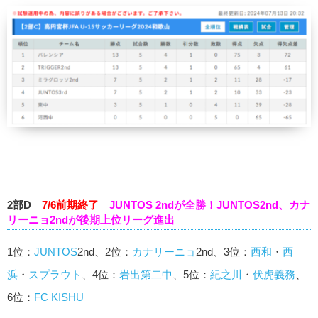
2部D
7/6前期終了
JUNTOS 2ndが全勝！JUNTOS2nd、カナ
リーニョ2ndが後期上位リーグ進出
1位：
JUNTOS
2nd、2位：
カナリーニョ
2nd、3位：
西和
・
西
浜
・
スプラウト
、4位：
岩出第二中
、5位：
紀之川
・
伏虎義務
、
6位：
FC KISHU