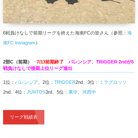
6戦負けなしで前期リーグを終えた海南FCの皆さん（参照：
海
南FC Instagram
）
2部C（前期）
7/13前期終了
バレンシア、TRIGGER 2ndが5
戦負けなしで後期上位リーグ進出
1位：
バレンシア
、2位：
TRIGGER
2nd、3位：
ミラグロッソ
2nd、4位：
JUNTOS
3rd、5位：
東中
、
河西中
リーグ戦績表