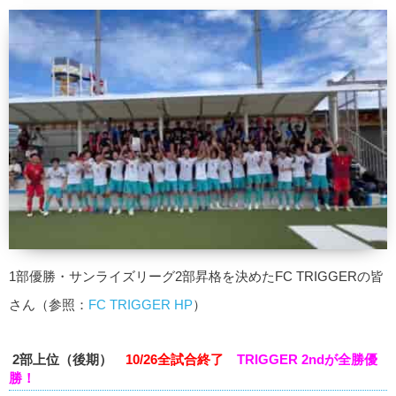
1部優勝・サンライズリーグ2部昇格を決めたFC TRIGGERの皆
さん（参照：
FC TRIGGER HP
）
2部上位（後期）
10/26全試合終了
TRIGGER 2ndが全勝優
勝！