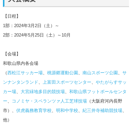
【日程】
1部：2024年3月2日（土）～
2部：2024年5月25日（土）～10月
【会場】
和歌山県内各会場
（
西松江サッカー場
、
桃源郷運動公園
、
南山スポーツ公園
、
サ
ンナンタンランド
、
上富田スポーツセンター
、
やたがらすサッ
カー場
、
大宮緑地多目的競技場
、
和歌山県フットボールセンタ
ー
、
コノミヤ・スペランツァ人工芝球技場
（大阪府河内長野
市）、
伏虎義務教育学校
、
明和中学校
、
紀三井寺補助競技場
、
他）