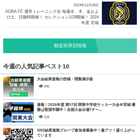
2023年11月28日
AOBA FC 通常トレーニング会 毎週水、木、金およ
び土、日随時開催！ セレクション1/28開催！ 2024
年度 宮城
都道府県別情報
今週の人気記事ベスト10
大会結果速報の投稿・閲覧掲示板
1
345
速報！2026年度 第57回 関東中学校サッカー大会＠茨城 優
2
勝は聖望学園中！全国大会出場7チー...
126
SNS結果速報グループ参加者募集中！激アツ！盛り上がっ
3
ています