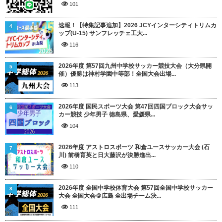
101
速報！【特集記事追加】2026 JCYインターシティトリムカ
4
ップ(U-15) サンフレッチェ工大...
116
2026年度 第57回九州中学校サッカー競技大会（大分県開
5
催）優勝は神村学園中等部！全国大会出場...
113
2026年度 国民スポーツ大会 第47回四国ブロック大会サッ
6
カー競技 少年男子 徳島県、愛媛県...
104
2026年度 アストロスポーツ 和倉ユースサッカー大会 (石
7
川) 前橋育英と日大藤沢が決勝進出...
110
2026年度 全国中学校体育大会 第57回全国中学校サッカー
8
大会 全国大会＠広島 全出場チーム決...
111