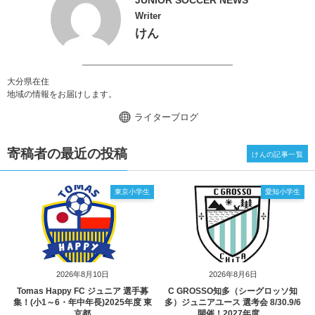
Writer
けん
大分県在住
地域の情報をお届けします。
ライターブログ
寄稿者の最近の投稿
けんの記事一覧
東京小学生
愛知小学生
2026年8月10日
2026年8月6日
Tomas Happy FC ジュニア 選手募
C GROSSO知多（シーグロッソ知
集！(小1～6・年中年長)2025年度 東
多）ジュニアユース 選考会 8/30.9/6
京都
開催！2027年度 ...