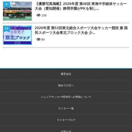
【優勝写真掲載】2026年度 第48回 東海中学総体サッカー
9
大会（愛知開催）静岡学園がPKを制し...
106
2026年度 第53回東北総合スポーツ大会サッカー競技 兼 国
10
民スポーツ大会東北ブロック大会 少...
84
運営会社
初めての方へ
ジュニアサッカーNEWSへの寄稿について
ライター一覧
ライターブログ
お知らせ