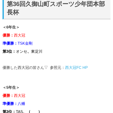
第36回久御山町スポーツ少年団本部
長杯
＜6年生＞
優勝：
西大冠
準優勝：
TSK金剛
第3位：
オンセ
、
東淀川
優勝した西大冠の皆さん▽ 参照元：
西大冠FC HP
＜5年生＞
優勝：
西大冠
準優勝：
八幡
第3位：
TAS
、（ ）