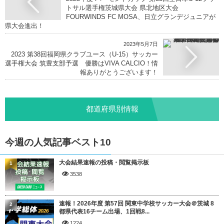
トサル選⼿権茨城県⼤会 県北地区大会
FOURWINDS FC MOSA、日立グランデジュニアが
県大会進出！
2023年5月7日
2023 第38回福岡県クラブユース（U-15）サッカー
選手権大会 筑豊支部予選 優勝はVIVA CALCIO！情
報ありがとうございます！
都道府県別情報
今週の人気記事ベスト10
大会結果速報の投稿・閲覧掲示板
1
3538
速報！2026年度 第57回 関東中学校サッカー大会＠茨城 8
2
都県代表16チーム出場、1回戦8...
1224