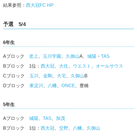
結果参照：
西大冠FC HP
予選 5/4
6年生
Aブロック
老上
、
玉川学園
、
久御山
A、
城陽
・
TAS
Bブロック 1位：
西大冠
、
大住
、
ウエスト
、
オールサウス
Cブロック
玉川
、
金剛
、
大宅
、
久御山
B
Dブロック
東淀川
、
八幡
、
ONCE
、豊橋
5年生
Aブロック
城陽
、
TAS
、
加茂
Bブロック 1位：
西大冠
、
交野
、
八幡
、
久御山