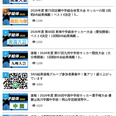
2026年度 第75回近畿中学総合体育大会 サッカーの部 2回
3
戦8/6結果掲載！ベスト4決定！5...
1199
2026年度 第48回 東海中学総体サッカー大会（愛知開催）
4
ベスト4決定！1回戦8/6結果掲載 ...
1155
速報！2026年度 第57回九州中学校サッカー競技大会（大
5
分県開催） 1回戦8/6全結果掲載！2...
1108
SNS結果速報グループ参加者募集中！激アツ！盛り上がっ
6
ています
1084
速報！2026年度 第58回中国中学校サッカー選手権大会 優
7
勝は高川学園中学校！岡山学芸館清秀中...
1029