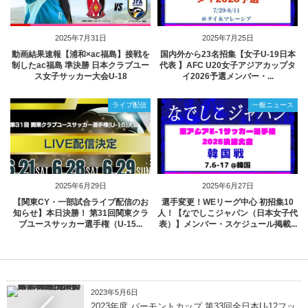
2025年7月31日
2025年7月25日
動画結果速報【浦和×ac福島】接戦を
国内外から23名招集【女子U-19日本
制したac福島 準決勝 日本クラブユー
代表 】AFC U20女子アジアカップタ
ス女子サッカー大会U-18
イ2026予選メンバー・...
ライブ配信
一般ニュース
2025年6月29日
2025年6月27日
【関東CY・一部試合ライブ配信のお
選手変更！WEリーグ中心 初招集10
知らせ】本日決勝！ 第31回関東クラ
人！【なでしこジャパン（日本女子代
ブユースサッカー選手権（U-15...
表）】メンバー・スケジュール掲載...
2023年5月6日
2023年度 バーモントカップ 第33回全⽇本U-12フッ