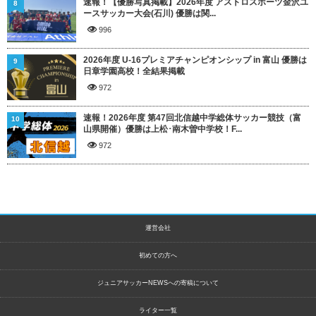
速報！【優勝写真掲載】2026年度 アストロスポーツ金沢ユ
8
ースサッカー大会(石川) 優勝は関...
996
2026年度 U-16プレミアチャンピオンシップ in 富山 優勝は
9
日章学園高校！全結果掲載
972
速報！2026年度 第47回北信越中学総体サッカー競技（富
10
山県開催）優勝は上松･南木曽中学校！F...
972
運営会社
初めての方へ
ジュニアサッカーNEWSへの寄稿について
ライター一覧