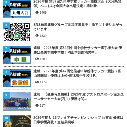
2026年度 第57回九州中学校サッカー競技大会（大分県開
5
催）ベスト4は全国大会出場決定！準決勝...
1469
SNS結果速報グループ参加者募集中！激アツ！盛り上がっ
6
ています
1330
速報！2026年度 第58回中国中学校サッカー選手権大会 優
7
勝は高川学園中学校！岡山学芸館清秀中...
1209
速報！2026年度 第47回北信越中学総体サッカー競技（富
8
山県開催）優勝は上松･南木曽中学校！F...
1179
速報！【優勝写真掲載】2026年度 アストロスポーツ金沢ユ
9
ースサッカー大会(石川) 優勝は関...
1174
2026年度 U-16プレミアチャンピオンシップ in 富山 優勝は
10
日章学園高校！全結果掲載