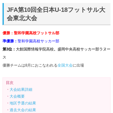
JFA第10回全日本U-18フットサル大
会東北大会
優勝：聖和学園高校フットサル部
準優勝：
聖和学園高校サッカー部
第3位：
大館国際情報学院高校
、
盛岡中央高校サッカー部ラヌー
ス
優勝チームは8月におこなわれる
全国大会
に出場
目次
・
大会結果詳細
・
大会概要
・
地区予選の結果
・
過去大会の結果