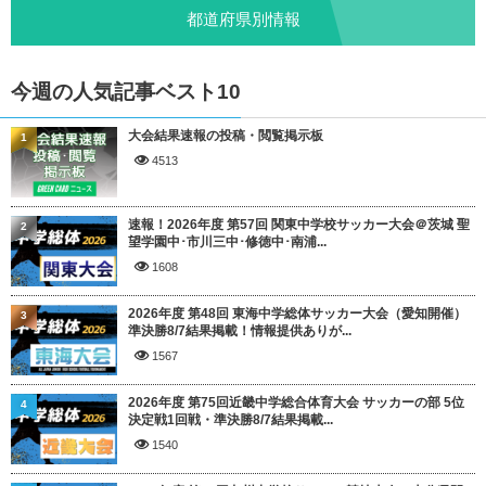
都道府県別情報
今週の人気記事ベスト10
大会結果速報の投稿・閲覧掲示板
1
4513
速報！2026年度 第57回 関東中学校サッカー大会＠茨城 聖
2
望学園中･市川三中･修徳中･南浦...
1608
2026年度 第48回 東海中学総体サッカー大会（愛知開催）
3
準決勝8/7結果掲載！情報提供ありが...
1567
2026年度 第75回近畿中学総合体育大会 サッカーの部 5位
4
決定戦1回戦・準決勝8/7結果掲載...
1540