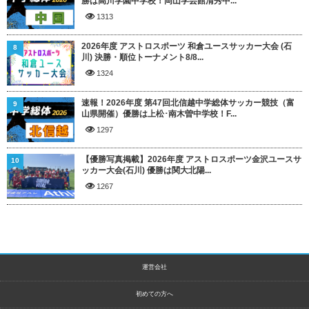
勝は高川学園中学校！岡山学芸館清秀中...
1313
2026年度 アストロスポーツ 和倉ユースサッカー大会 (石
8
川) 決勝・順位トーナメント8/8...
1324
速報！2026年度 第47回北信越中学総体サッカー競技（富
9
山県開催）優勝は上松･南木曽中学校！F...
1297
【優勝写真掲載】2026年度 アストロスポーツ金沢ユースサ
10
ッカー大会(石川) 優勝は関大北陽...
1267
運営会社
初めての方へ