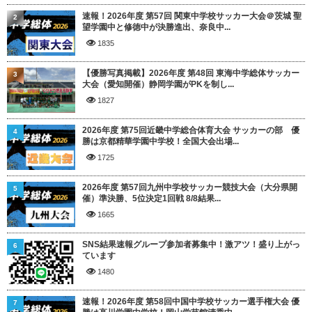
速報！2026年度 第57回 関東中学校サッカー大会＠茨城 聖
2
望学園中と修徳中が決勝進出、奈良中...
1835
【優勝写真掲載】2026年度 第48回 東海中学総体サッカー
3
大会（愛知開催）静岡学園がPKを制し...
1827
2026年度 第75回近畿中学総合体育大会 サッカーの部 優
4
勝は京都精華学園中学校！全国大会出場...
1725
2026年度 第57回九州中学校サッカー競技大会（大分県開
5
催）準決勝、5位決定1回戦 8/8結果...
1665
SNS結果速報グループ参加者募集中！激アツ！盛り上がっ
6
ています
1480
速報！2026年度 第58回中国中学校サッカー選手権大会 優
7