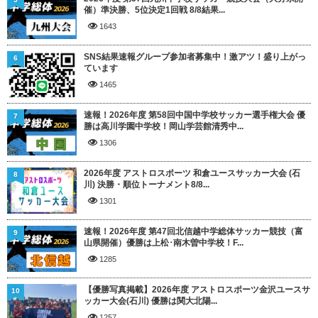
催）準決勝、5位決定1回戦 8/8結果...
1643
SNS結果速報グループ参加者募集中！激アツ！盛り上がっ
6
ています
1465
速報！2026年度 第58回中国中学校サッカー選手権大会 優
7
勝は高川学園中学校！岡山学芸館清秀中...
1306
2026年度 アストロスポーツ 和倉ユースサッカー大会 (石
8
川) 決勝・順位トーナメント8/8...
1301
速報！2026年度 第47回北信越中学総体サッカー競技（富
9
山県開催）優勝は上松･南木曽中学校！F...
1285
【優勝写真掲載】2026年度 アストロスポーツ金沢ユースサ
10
ッカー大会(石川) 優勝は関大北陽...
1257