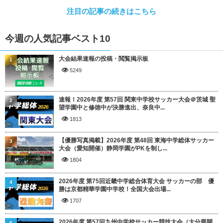
注目の記事の続きはこちら
今週の人気記事ベスト10
大会結果速報の投稿・閲覧掲示板
1
5249
速報！2026年度 第57回 関東中学校サッカー大会＠茨城 聖
2
望学園中と修徳中が決勝進出、奈良中...
1813
【優勝写真掲載】2026年度 第48回 東海中学総体サッカー
3
大会（愛知開催）静岡学園がPKを制し...
1804
2026年度 第75回近畿中学総合体育大会 サッカーの部 優
4
勝は京都精華学園中学校！全国大会出場...
1707
2026年度 第57回九州中学校サッカー競技大会（大分県開
5