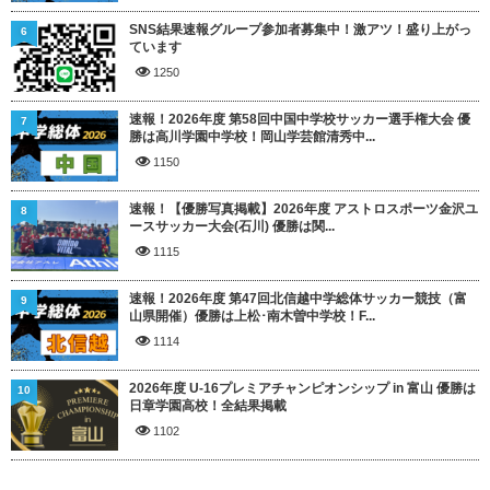
SNS結果速報グループ参加者募集中！激アツ！盛り上がっ
6
ています
1250
速報！2026年度 第58回中国中学校サッカー選手権大会 優
7
勝は高川学園中学校！岡山学芸館清秀中...
1150
速報！【優勝写真掲載】2026年度 アストロスポーツ金沢ユ
8
ースサッカー大会(石川) 優勝は関...
1115
速報！2026年度 第47回北信越中学総体サッカー競技（富
9
山県開催）優勝は上松･南木曽中学校！F...
1114
2026年度 U-16プレミアチャンピオンシップ in 富山 優勝は
10
日章学園高校！全結果掲載
1102