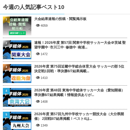
今週の人気記事ベスト10
大会結果速報の投稿・閲覧掲示板
1
4059
速報！2026年度 第57回 関東中学校サッカー大会＠茨城 聖
2
望学園中･市川三中･修徳中･南浦...
1472
2026年度 第75回近畿中学総合体育大会 サッカーの部 5位
3
決定戦1回戦・準決勝8/7結果掲載...
1410
2026年度 第48回 東海中学総体サッカー大会（愛知開催）
4
準決勝8/7結果掲載！情報提供ありが...
1408
2026年度 第57回九州中学校サッカー競技大会（大分県開
5
催） 2回戦8/7結果掲載！ベスト4は...
1349