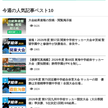
今週の人気記事ベスト10
大会結果速報の投稿・閲覧掲示板
1
5626
速報！2026年度 第57回 関東中学校サッカー大会＠茨城 聖
2
望学園中と修徳中が決勝進出、奈良中...
1965
【優勝写真掲載】2026年度 第48回 東海中学総体サッカー
3
大会（愛知開催）静岡学園がPKを制し...
1938
2026年度 第75回近畿中学総合体育大会 サッカーの部 優
4
勝は京都精華学園中学校！全国大会出場...
1824
2026年度 第57回九州中学校サッカー競技大会（大分県開
5
催）準決勝、5位決定1回戦 8/8結果...