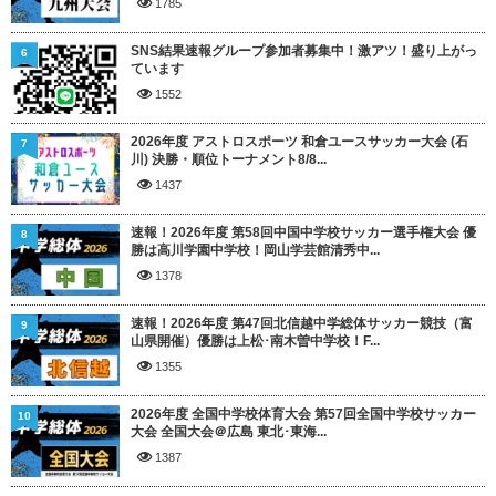
1785
SNS結果速報グループ参加者募集中！激アツ！盛り上がっ
6
ています
1552
2026年度 アストロスポーツ 和倉ユースサッカー大会 (石
7
川) 決勝・順位トーナメント8/8...
1437
速報！2026年度 第58回中国中学校サッカー選手権大会 優
8
勝は高川学園中学校！岡山学芸館清秀中...
1378
速報！2026年度 第47回北信越中学総体サッカー競技（富
9
山県開催）優勝は上松･南木曽中学校！F...
1355
2026年度 全国中学校体育大会 第57回全国中学校サッカー
10
大会 全国大会＠広島 東北･東海...
1387