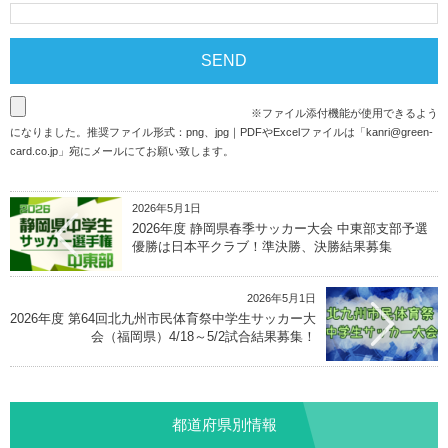
※ファイル添付機能が使用できるよう
になりました。推奨ファイル形式：png、jpg｜PDFやExcelファイルは「
kanri@green-
card.co.jp
」宛にメールにてお願い致します。
2026年5月1日
2026年度 静岡県春季サッカー大会 中東部支部予選
優勝は日本平クラブ！準決勝、決勝結果募集
2026年5月1日
2026年度 第64回北九州市民体育祭中学生サッカー大
会（福岡県）4/18～5/2試合結果募集！
都道府県別情報