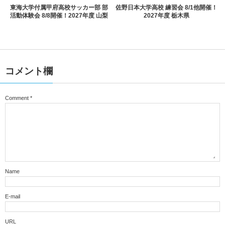
東海大学付属甲府高校サッカー部 部
佐野日本大学高校 練習会 8/1他開催！
活動体験会 8/8開催！2027年度 山梨
2027年度 栃木県
コメント欄
Comment
*
Name
E-mail
URL