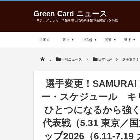
Green Card ニュース
アマチュアサッカー情報を中心に結果速報や進路情報を掲載
北海道
東北
北信越
関東
東海
一般ニュース
日本代表
選手変更！S
選手変更！SAMURAI
ー・スケジュール キリ
ひとつになるから強くな
代表戦（5.31 東京／
ップ2026（6.11-7