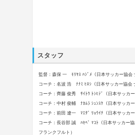
スタッフ
監督：森保 一 ﾓﾘﾔｽ ﾊｼﾞﾒ（日本サッカー
コーチ：名波 浩 ﾅﾅﾐ ﾋﾛｼ（日本サッカー協
コーチ：齊藤 俊秀 ｻｲﾄｳ ﾄｼﾋﾃﾞ（日本サ
コーチ：中村 俊輔 ﾅｶﾑﾗ ｼｭﾝｽｹ（日本サ
コーチ：前田 遼一 ﾏｴﾀﾞ ﾘｮｳｲﾁ（日本サ
コーチ：長谷部 誠 ﾊｾﾍﾞ ﾏｺﾄ（日本サッ
フランクフルト）