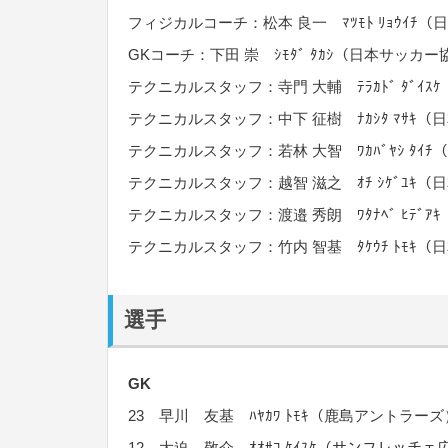
フィジカルコーチ：松本 良一 ﾏﾂﾓﾄ ﾘｮｳｲ
GKコーチ：下田 崇 ｼﾓﾀﾞ ﾀｶｼ（日本サッ
テクニカルスタッフ：寺門 大輔 ﾃﾗｶﾄﾞ ﾀﾞｲ
テクニカルスタッフ：中下 征樹 ﾅｶｼﾀ ﾏｻｷ
テクニカルスタッフ：若林 大智 ﾜｶﾊﾞﾔｼ ﾀ
テクニカルスタッフ：越智 滋之 ｵﾁ ｼｹﾞﾕｷ
テクニカルスタッフ：渡邉 秀朗 ﾜﾀﾅﾍﾞ ﾋﾃﾞ
テクニカルスタッフ：竹内 智基 ﾀｹｳﾁ ﾄﾓｷ
選手
GK
23 早川 友基 ﾊﾔｶﾜ ﾄﾓｷ（鹿島アントラーズ
12 大迫 敬介 ｵｵｻｺ ｹｲｽｹ（サンフレッチェ