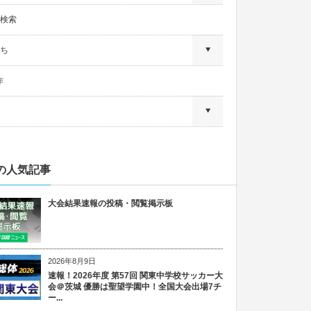
検索
ち
作
の人気記事
大会結果速報の投稿・閲覧掲示板
2026年8月9日
速報！2026年度 第57回 関東中学校サッカー大
会＠茨城 優勝は聖望学園中！全国大会出場7チ
ー...