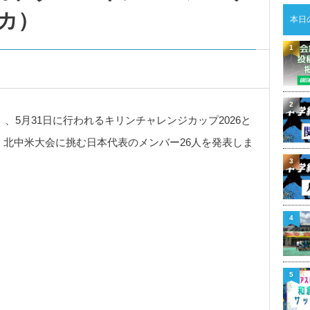
カ）
本日
1
2
金）、5月31日に行われるキリンチャレンジカップ2026と
杯）北中米大会に挑む日本代表のメンバー26人を発表しま
3
4
5