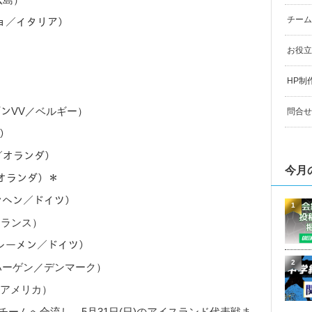
チーム
チョ／イタリア）
お役立
HP制
イデンVV／ベルギー）
問合せ
ダ）
ト／オランダ）
今月
ス／オランダ）＊
ュンヘン／ドイツ）
1
フランス）
ブレーメン／ドイツ）
2
ペンハーゲン／デンマーク）
ー／アメリカ）
チームへ合流し、5月31日(日)のアイスランド代表戦ま