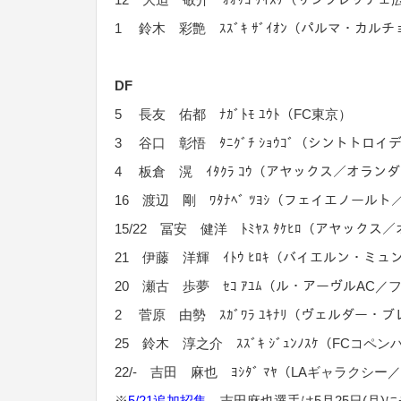
1 鈴木 彩艶 ｽｽﾞｷ ｻﾞｲｵﾝ（パルマ・カル
DF
5 長友 佑都 ﾅｶﾞﾄﾓ ﾕｳﾄ（FC東京）
3 谷口 彰悟 ﾀﾆｸﾞﾁ ｼｮｳｺﾞ（シントトロ
4 板倉 滉 ｲﾀｸﾗ ｺｳ（アヤックス／オラン
16 渡辺 剛 ﾜﾀﾅﾍﾞ ﾂﾖｼ（フェイエノール
15/22 冨安 健洋 ﾄﾐﾔｽ ﾀｹﾋﾛ（アヤック
21 伊藤 洋輝 ｲﾄｳ ﾋﾛｷ（バイエルン・ミ
20 瀬古 歩夢 ｾｺ ｱﾕﾑ（ル・アーヴルAC／
2 菅原 由勢 ｽｶﾞﾜﾗ ﾕｷﾅﾘ（ヴェルダー・
25 鈴木 淳之介 ｽｽﾞｷ ｼﾞｭﾝﾉｽｹ（FCコ
22/- 吉田 麻也 ﾖｼﾀﾞ ﾏﾔ（LAギャラクシ
※
5/21追加招集
吉田麻也選手は5月25日(月)に