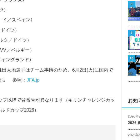
8
イツ）
ダード／スペイン）
ク／ドイツ）
9
スブルク／ドイツ）
ンVV／ベルギー）
10
ス／イングランド）
田大地選手はチーム事情のため、6月2日(火)に国内で
す。 参照：
JFA.jp
カップ以降で背番号が異なります（キリンチャレンジカッ
お知
ールドカップ2026）
2026年
202
2025年