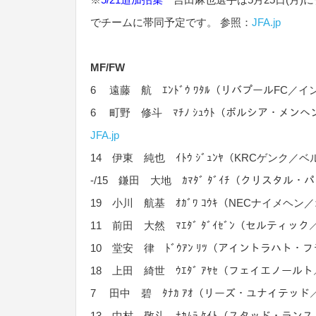
でチームに帯同予定です。 参照：
JFA.jp
MF/FW
6 遠藤 航 ｴﾝﾄﾞｳ ﾜﾀﾙ（リバプールFC
6 町野 修斗 ﾏﾁﾉ ｼｭｳﾄ（ボルシア・メ
JFA.jp
14 伊東 純也 ｲﾄｳ ｼﾞｭﾝﾔ（KRCゲンク／
-/15 鎌田 大地 ｶﾏﾀﾞ ﾀﾞｲﾁ（クリスタ
19 小川 航基 ｵｶﾞﾜ ｺｳｷ（NECナイメヘン
11 前田 大然 ﾏｴﾀﾞ ﾀﾞｲｾﾞﾝ（セルティ
10 堂安 律 ﾄﾞｳｱﾝ ﾘﾂ（アイントラハト
18 上田 綺世 ｳｴﾀﾞ ｱﾔｾ（フェイエノール
7 田中 碧 ﾀﾅｶ ｱｵ（リーズ・ユナイテッ
13 中村 敬斗 ﾅｶﾑﾗ ｹｲﾄ（スタッド・ラン