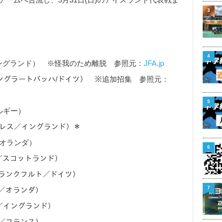
3
4
／イングランド） ※怪我のため離脱 参照元：
JFA.jp
ンヘングラートバッハ/ドイツ） ※追加招集 参照元：
5
ベルギー）
ル・パレス／イングランド）＊
／オランダ）
6
ック／スコットランド）
・フランクフルト／ドイツ）
7
ト／オランダ）
ド／イングランド）
ス／フランス）