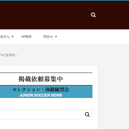
お役立ち
HP制作
問合せ
になるか...