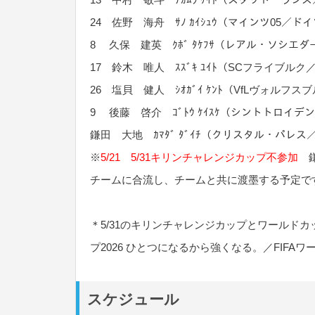
24 佐野 海舟 ｻﾉ ｶｲｼｭｳ（マインツ05／ド
8 久保 建英 ｸﾎﾞ ﾀｹﾌｻ（レアル・ソシエ
17 鈴木 唯人 ｽｽﾞｷ ﾕｲﾄ（SCフライブル
26 塩貝 健人 ｼｵｶﾞｲ ｹﾝﾄ（VfLヴォルフ
9 後藤 啓介 ｺﾞﾄｳ ｹｲｽｹ（シントトロイデ
鎌田 大地 ｶﾏﾀﾞ ﾀﾞｲﾁ（クリスタル・パレ
※
5/21 5/31キリンチャレンジカップ不参加
鎌
チームに合流し、チームと共に渡墨する予定で
＊5/31のキリンチャレンジカップとワールド
プ2026 ひとつになるから強くなる。／FIFAワ
スケジュール