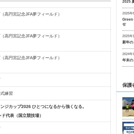
202
2025年
（高円宮記念JFA夢フィールド）
Gree
定
せ
（高円宮記念JFA夢フィールド）
2025年
新年の
定
2024年
（高円宮記念JFA夢フィールド）
年末の
定
グ
保護
公式練習
ンジカップ2026 ひとつになるから強くなる。
ンド代表（国立競技場）
グ