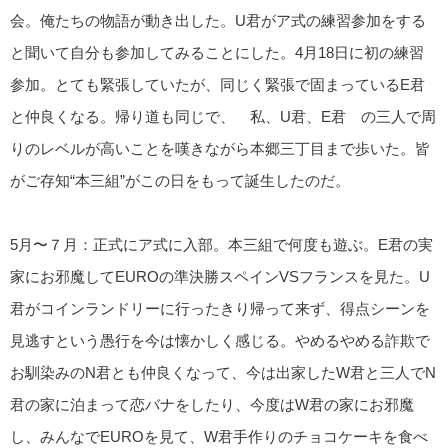
会。俺たちの物語が動き出した。U君がア式の練習参加をする
と聞いて自分も参加してみることにした。4月18日に初の練習
参加。とても緊張していたが、同じく緊張で固まっているE君
と仲良くなる。帰り道も同じで、 私、U君、E君 の三人で周
りのレベルが高いことを嘆きながら本郷三丁目まで歩いた。皆
がご存知“本三組”がこの日をもって誕生したのだ。
5月〜７月：正式にア式に入部。本三組で何度も遊ぶ。E君の実
家にお邪魔してEUROの準決勝スペインVSフランスを見た。U
君がコインランドリーに行ったきり帰って来ず、得点シーンを
見逃すという愚行を今は懐かしく感じる。やめるやめる詐欺で
お馴染みのN君とも仲良くなって、今は出家したW君と三人でN
君の家に泊まって恋バナをしたり、今度はW君の家にお邪魔
し、みんなでEUROを見て、W君手作りのチョコケーキを食べ