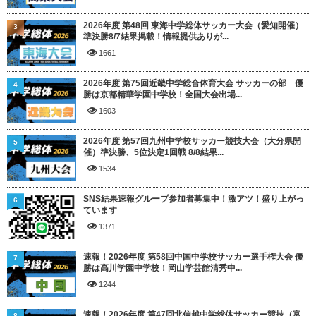
2026年度 第48回 東海中学総体サッカー大会（愛知開催）
3
準決勝8/7結果掲載！情報提供ありが...
1661
2026年度 第75回近畿中学総合体育大会 サッカーの部 優
4
勝は京都精華学園中学校！全国大会出場...
1603
2026年度 第57回九州中学校サッカー競技大会（大分県開
5
催）準決勝、5位決定1回戦 8/8結果...
1534
SNS結果速報グループ参加者募集中！激アツ！盛り上がっ
6
ています
1371
速報！2026年度 第58回中国中学校サッカー選手権大会 優
7
勝は高川学園中学校！岡山学芸館清秀中...
1244
速報！2026年度 第47回北信越中学総体サッカー競技（富
8