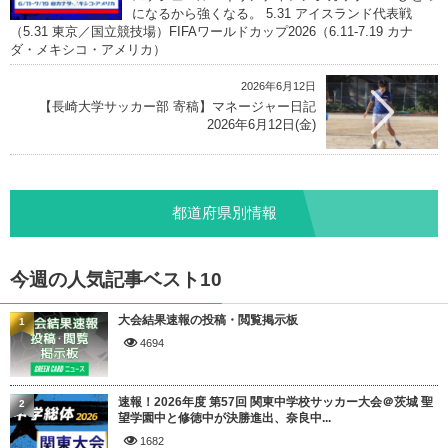
になるから強くなる。 5.31 アイスランド代表戦
（5.31 東京／国立競技場）FIFAワールドカップ2026（6.11-7.19 カナ
ダ・メキシコ・アメリカ）
2026年6月12日
【長崎大学サッカー部 寄稿】マネージャー日記
2026年6月12日(金)
都道府県別情報
今週の人気記事ベスト10
大会結果速報の投稿・閲覧掲示板
1
4694
速報！2026年度 第57回 関東中学校サッカー大会＠茨城 聖
2
望学園中と修徳中が決勝進出、奈良中...
1682