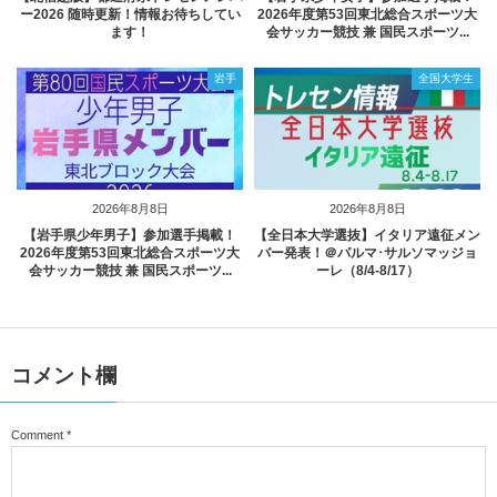
ー2026 随時更新！情報お待ちしてい
2026年度第53回東北総合スポーツ大
ます！
会サッカー競技 兼 国民スポーツ...
岩手
全国大学生
2026年8月8日
2026年8月8日
【岩手県少年男子】参加選手掲載！
【全日本大学選抜】イタリア遠征メン
2026年度第53回東北総合スポーツ大
バー発表！＠パルマ･サルソマッジョ
会サッカー競技 兼 国民スポーツ...
ーレ（8/4-8/17）
コメント欄
Comment
*