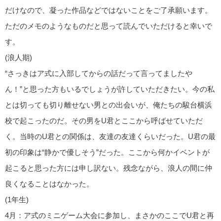
だけなので、凝った作品などではないことをご了承願います。
ただのメモのようなものだと思って読んでいただけると幸いで
す。
(浪人期)
“さっきはア式に入部してからの話だって言ってましたや
ん！”と思った方もいるでしょうが許していただきたい。今の私
とは切っても切り離せない男との出会いが、俺たちの駿台横浜
校で起こったのだ。その男をU君とここから呼ばせていただ
く。当時のU君との関係は、友達の友達くらいだった。U君の最
初の印象は“静かで優しそう”だった。ここから何かイベントが
起こると思った方には申し訳ない。残念ながら、浪人の間に仲
良くなることはなかった。
(1年生)
4月：ア式のミニゲーム大会に参加し、まさかのここでU君と再