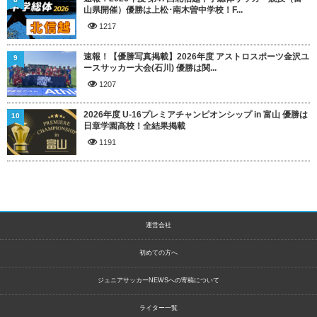
山県開催）優勝は上松･南木曽中学校！F...
1217
速報！【優勝写真掲載】2026年度 アストロスポーツ金沢ユ
9
ースサッカー大会(石川) 優勝は関...
1207
2026年度 U-16プレミアチャンピオンシップ in 富山 優勝は
10
日章学園高校！全結果掲載
1191
運営会社
初めての方へ
ジュニアサッカーNEWSへの寄稿について
ライター一覧