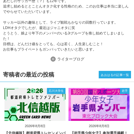
あたしのサッカー歴（？）も12年です。
追求し始めるととことんオタク化する性格のため、このお仕事は本当に楽しん
でやらせていただいています。
サッカー以外の趣味として、ライブ観戦もかなりの回数行っています。
LDHオタクでしたが、最近はジャニオタに笑
とうとう、娘より年下のメンバーのいるJrグループを推し始めてしまいまし
た！
目標は、どんだけ歳をとっても、心は若く、人生楽しむこと！
お仕事もプライベートもガンバっていきたいと思います。
ライターブログ
寄稿者の最近の投稿
あおはるの記事一覧
石川大学生
岩手
2026年8月8日
2026年8月8日
【北信越版】都道府県トレセンメンバ
【岩手県少年女子】参加選手掲載！