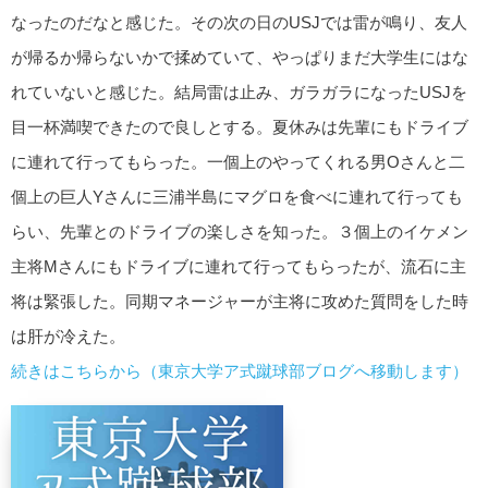
なったのだなと感じた。その次の日のUSJでは雷が鳴り、友人
が帰るか帰らないかで揉めていて、やっぱりまだ大学生にはな
れていないと感じた。結局雷は止み、ガラガラになったUSJを
目一杯満喫できたので良しとする。夏休みは先輩にもドライブ
に連れて行ってもらった。一個上のやってくれる男Oさんと二
個上の巨人Yさんに三浦半島にマグロを食べに連れて行っても
らい、先輩とのドライブの楽しさを知った。３個上のイケメン
主将Mさんにもドライブに連れて行ってもらったが、流石に主
将は緊張した。同期マネージャーが主将に攻めた質問をした時
は肝が冷えた。
続きはこちらから（東京大学ア式蹴球部ブログへ移動します）