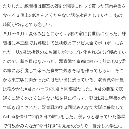
たりした。練習後は部室の2階で同期に作って貰った筋肉弁当を
食べる３個上のKさんとくだらない話を永遠としていた。あの
時間が今はとても恋しい。
８月〜９月：夏休みはとにかくU.y君の家にお世話になった。練
習後に本三組でお邪魔しては桃鉄とアソビ大全でボコボコにさ
れた。U.y君は桃鉄の立ち回りがテンプレ化されるほど極めてい
たので、勝ち目はなかった。双青戦で京都に向かう前にもU.y君
の家にお邪魔して余った食材で焼きそばを作ってもらい、そこ
から東京駅に向かったのは思い出に残っている。双青戦の部屋
は穏やかなA君とハーフのL君と同部屋だった。A君の要望で夜
遅くに近くのよく知らない城を見に行って、朝はL君に聖書の角
で叩き起こされた。双青戦の後は同期みんなで大阪に移動して
Airbnbを借りて2泊３日の旅行をした。寝ようと思っていた部屋
で何故かみんなが“今日好き”を見始めたので、自分も大学生に