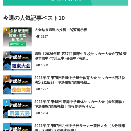
今週の人気記事ベスト10
大会結果速報の投稿・閲覧掲示板
1
3627
速報！2026年度 第57回 関東中学校サッカー大会＠茨城 聖
2
望学園中･市川三中･修徳中･南浦...
1300
2026年度 第75回近畿中学総合体育大会 サッカーの部 5位
3
決定戦1回戦・準決勝8/7結果掲載...
1277
2026年度 第48回 東海中学総体サッカー大会（愛知開催）
4
準決勝8/7結果掲載！情報提供ありが...
1234
2026年度 第57回九州中学校サッカー競技大会（大分県開
5
催） 2回戦8/7結果速報中！