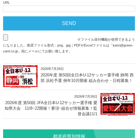
URL
※ファイル添付機能が使用できるよう
になりました。推奨ファイル形式：png、jpg｜PDFやExcelファイルは「
kanri@green-
card.co.jp
」宛にメールにてお願い致します。
2026年7月26日
2026年度 第50回全日本U-12サッカー選手権 静岡 西
部 浜松予選 例年10月開催 組み合わせ・日程募集！
2026年7月26日
2026年度 第50回 JFA全日本U-12サッカー選手権 愛
知県大会 11/8~22開催！要項･組合せ情報募集！監
督会議11/1
都道府県別情報