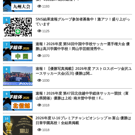
1193
SNS結果速報グループ参加者募集中！激アツ！盛り上がっ
6
ています
1125
速報！2026年度 第58回中国中学校サッカー選手権大会 優
7
勝は高川学園中学校！岡山学芸館清秀中...
1070
速報！【優勝写真掲載】2026年度 アストロスポーツ金沢ユ
8
ースサッカー大会(石川) 優勝は関...
1030
速報！2026年度 第47回北信越中学総体サッカー競技（富
9
山県開催）優勝は上松･南木曽中学校！F...
1018
2026年度 U-16プレミアチャンピオンシップ in 富山 優勝は
10
日章学園高校！全結果掲載
1018