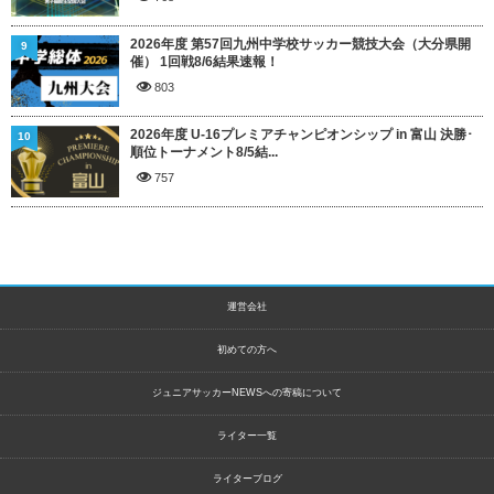
2026年度 第57回九州中学校サッカー競技大会（大分県開
9
催） 1回戦8/6結果速報！
803
2026年度 U-16プレミアチャンピオンシップ in 富山 決勝･
10
順位トーナメント8/5結...
757
運営会社
初めての方へ
ジュニアサッカーNEWSへの寄稿について
ライター一覧
ライターブログ