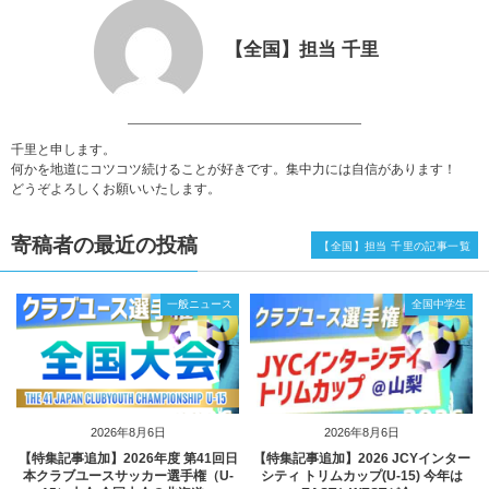
【全国】担当 千里
千里と申します。
何かを地道にコツコツ続けることが好きです。集中力には自信があります！
どうぞよろしくお願いいたします。
寄稿者の最近の投稿
【全国】担当 千里の記事一覧
一般ニュース
全国中学生
2026年8月6日
2026年8月6日
【特集記事追加】2026年度 第41回日
【特集記事追加】2026 JCYインター
本クラブユースサッカー選手権（U-
シティ トリムカップ(U-15) 今年は