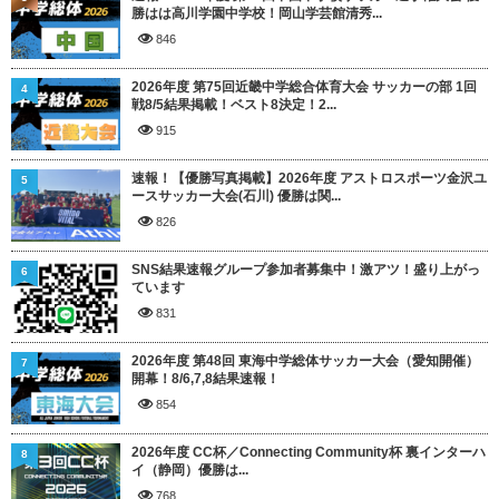
勝はは高川学園中学校！岡山学芸館清秀...
846
2026年度 第75回近畿中学総合体育大会 サッカーの部 1回
4
戦8/5結果掲載！ベスト8決定！2...
915
速報！【優勝写真掲載】2026年度 アストロスポーツ金沢ユ
5
ースサッカー大会(石川) 優勝は関...
826
SNS結果速報グループ参加者募集中！激アツ！盛り上がっ
6
ています
831
2026年度 第48回 東海中学総体サッカー大会（愛知開催）
7
開幕！8/6,7,8結果速報！
854
2026年度 CC杯／Connecting Community杯 裏インターハ
8
イ（静岡）優勝は...
768