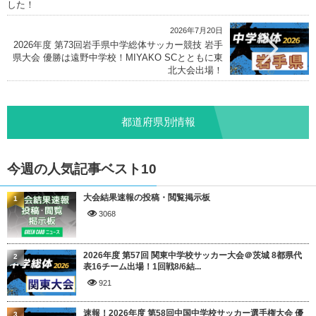
した！
2026年7月20日
2026年度 第73回岩手県中学総体サッカー競技 岩手
県大会 優勝は遠野中学校！MIYAKO SCとともに東
北大会出場！
都道府県別情報
今週の人気記事ベスト10
大会結果速報の投稿・閲覧掲示板
1
3068
2026年度 第57回 関東中学校サッカー大会＠茨城 8都県代
2
表16チーム出場！1回戦8/6結...
921
速報！2026年度 第58回中国中学校サッカー選手権大会 優
3