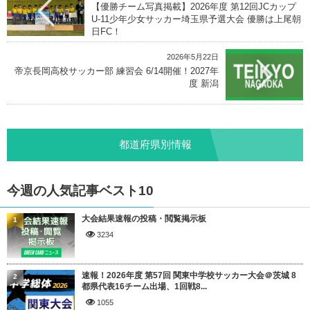
【優勝チーム写真掲載】2026年度 第12回JCカップ
U-11少年少女サッカー埼玉県予選大会 優勝は上尾朝
日FC！
2026年5月22日
帝京長岡高校サッカー部 練習会 6/14開催！2027年
度 新潟
都道府県別情報
今週の人気記事ベスト10
大会結果速報の投稿・閲覧掲示板
1
3234
速報！2026年度 第57回 関東中学校サッカー大会＠茨城 8
2
都県代表16チーム出場、1回戦8...
1055