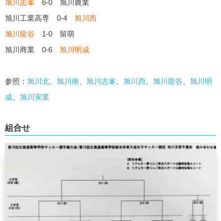
旭川志峯
6-0 旭川農業
旭川工業高専 0-4
旭川西
旭川龍谷
1-0 留萌
旭川商業 0-6
旭川明成
参照：
旭川北
、
旭川南
、
旭川志峯
、
旭川西
、
旭川龍谷
、
旭川明
成
、
旭川実業
組合せ