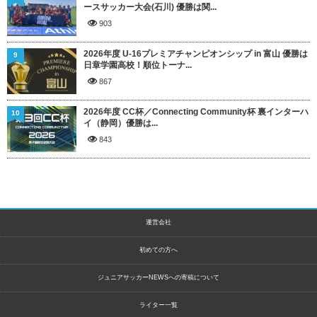
ースサッカー大会(石川) 優勝は関...
903
2026年度 U-16プレミアチャンピオンシップ in 富山 優勝は
9
日章学園高校！順位トーナ...
867
2026年度 CC杯／Connecting Community杯 裏インターハ
10
イ（静岡）優勝は...
843
運営会社
初めての方へ
ジュニアサッカーNEWSへの寄稿について
ライター一覧