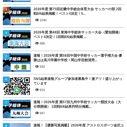
2026年度 第75回近畿中学総合体育大会 サッカーの部 2回
3
戦8/6結果掲載！ベスト4決定！5...
1040
2026年度 第48回 東海中学総体サッカー大会（愛知開催）
4
ベスト4決定！1回戦8/6結果掲載 ...
988
速報！2026年度 第58回中国中学校サッカー選手権大会 優
5
勝はは高川学園中学校！岡山学芸館清秀...
930
SNS結果速報グループ参加者募集中！激アツ！盛り上がっ
6
ています
915
速報！2026年度 第57回九州中学校サッカー競技大会（大
7
分県開催） 1回戦8/6結果判明分掲載...
947
速報！【優勝写真掲載】2026年度 アストロスポーツ金沢ユ
8