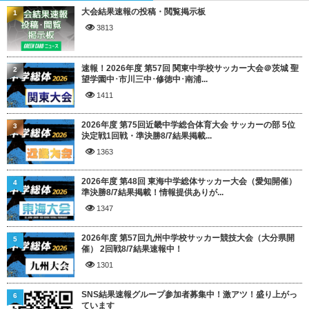
大会結果速報の投稿・閲覧掲示板
1
3813
速報！2026年度 第57回 関東中学校サッカー大会＠茨城 聖
2
望学園中･市川三中･修徳中･南浦...
1411
2026年度 第75回近畿中学総合体育大会 サッカーの部 5位
3
決定戦1回戦・準決勝8/7結果掲載...
1363
2026年度 第48回 東海中学総体サッカー大会（愛知開催）
4
準決勝8/7結果掲載！情報提供ありが...
1347
2026年度 第57回九州中学校サッカー競技大会（大分県開
5
催） 2回戦8/7結果速報中！
1301
SNS結果速報グループ参加者募集中！激アツ！盛り上がっ
6
ています