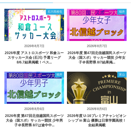
石川高校生
福井
2026年8月7日
2026年8月7日
2026年度 アストロスポーツ 和倉ユー
2026年度 第47回北信越国民スポーツ
スサッカー大会 (石川) 予選リーグ
大会（国スポ）サッカー競技 少年女
8/6.7結果掲載！ベス...
子＠長野県 8/7結果掲...
福井
富山
2026年8月6日
2026年8月6日
2026年度 第47回北信越国民スポーツ
2026年度 U-16プレミアチャンピオン
大会（国スポ）サッカー競技 少年男
シップ in 富山 優勝は日章学園高校！
子＠長野県 8/7は途中中...
全結果掲載