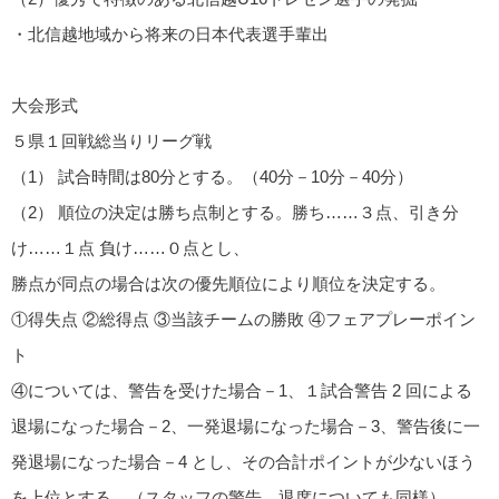
・北信越地域から将来の日本代表選手輩出
大会形式
５県１回戦総当りリーグ戦
（1） 試合時間は80分とする。（40分－10分－40分）
（2） 順位の決定は勝ち点制とする。勝ち……３点、引き分
け……１点 負け……０点とし、
勝点が同点の場合は次の優先順位により順位を決定する。
①得失点 ②総得点 ③当該チームの勝敗 ④フェアプレーポイン
ト
④については、警告を受けた場合－1、１試合警告 2 回による
退場になった場合－2、一発退場になった場合－3、警告後に一
発退場になった場合－4 とし、その合計ポイントが少ないほう
を上位とする。（スタッフの警告、退席についても同様）