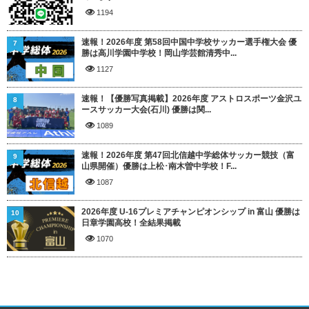
1194
速報！2026年度 第58回中国中学校サッカー選手権大会 優
7
勝は高川学園中学校！岡山学芸館清秀中...
1127
速報！【優勝写真掲載】2026年度 アストロスポーツ金沢ユ
8
ースサッカー大会(石川) 優勝は関...
1089
速報！2026年度 第47回北信越中学総体サッカー競技（富
9
山県開催）優勝は上松･南木曽中学校！F...
1087
2026年度 U-16プレミアチャンピオンシップ in 富山 優勝は
10
日章学園高校！全結果掲載
1070