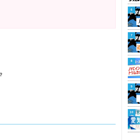
6
7
8
？
9
10