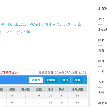
北海道
東北
新潟
、
FC CEDAC
、
AC長野パルセイロ
、
カターレ富
北信越
沢
、
ツエーゲン金沢
関東
東海
関西
中国
四国
九州
結果速