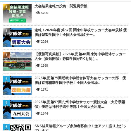
大会結果速報の投稿・閲覧掲示板
1
5705
速報！2026年度 第57回 関東中学校サッカー大会＠茨城 優
2
勝は聖望学園中！全国大会出場7チー...
2024
【優勝写真掲載】2026年度 第48回 東海中学総体サッカー
3
大会（愛知開催）静岡学園がPKを制し...
1989
2026年度 第75回近畿中学総合体育大会 サッカーの部 優
4
勝は京都精華学園中学校！全国大会出場...
1871
2026年度 第57回九州中学校サッカー競技大会（大分県開
5
催）優勝は神村学園中等部！全国大会出場...
1844
SNS結果速報グループ参加者募集中！激アツ！盛り上がっ
6
ています