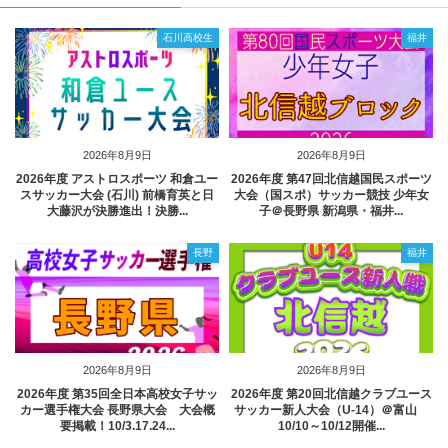
石川高校生
福井
2026年8月9日
2026年8月9日
2026年度 アストロスポーツ 和倉ユー
2026年度 第47回北信越国民スポーツ
スサッカー大会 (石川) 前橋育英と日
大会（国スポ）サッカー競技 少年女
大藤沢が決勝進出！決勝...
子＠長野県 新潟県・福井...
長野
福井
2026年8月9日
2026年8月9日
2026年度 第35回全日本高校女子サッ
2026年度 第20回北信越クラブユース
カー選手権大会 長野県大会 大会概
サッカー新人大会（U-14）＠富山
要掲載！10/3.17.24...
10/10～10/12開催...