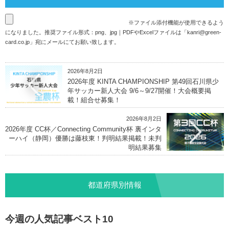
※ファイル添付機能が使用できるよう
になりました。推奨ファイル形式：png、jpg｜PDFやExcelファイルは「
kanri@green-
card.co.jp
」宛にメールにてお願い致します。
2026年8月2日
2026年度 KINTA CHAMPIONSHIP 第49回石川県少
年サッカー新人大会 9/6～9/27開催！大会概要掲
載！組合せ募集！
2026年8月2日
2026年度 CC杯／Connecting Community杯 裏インタ
ーハイ（静岡）優勝は藤枝東！判明結果掲載！未判
明結果募集
都道府県別情報
今週の人気記事ベスト10