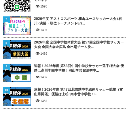
1593
2026年度 アストロスポーツ 和倉ユースサッカー大会 (石
7
川) 決勝・順位トーナメント8/9...
1497
2026年度 全国中学校体育大会 第57回全国中学校サッカー
8
大会 全国大会＠広島 全出場チーム決...
1439
速報！2026年度 第58回中国中学校サッカー選手権大会 優
9
勝は高川学園中学校！岡山学芸館清秀中...
1407
速報！2026年度 第47回北信越中学総体サッカー競技（富
10
山県開催）優勝は上松･南木曽中学校！F...
1384