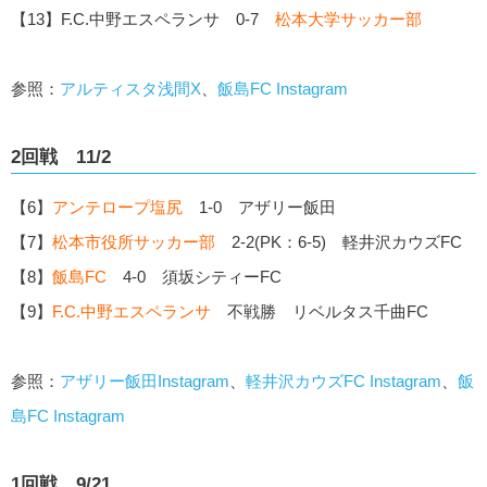
【13】F.C.中野エスペランサ 0-7
松本大学サッカー部
参照：
アルティスタ浅間X
、
飯島FC Instagram
2回戦 11/2
【6】
アンテロープ塩尻
1-0 アザリー飯田
【7】
松本市役所サッカー部
2-2(PK：6-5) 軽井沢カウズFC
【8】
飯島FC
4-0 須坂シティーFC
【9】
F.C.中野エスペランサ
不戦勝 リベルタス千曲FC
参照：
アザリー飯田Instagram
、
軽井沢カウズFC Instagram
、
飯
島FC Instagram
1回戦 9/21