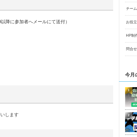
チーム
19以降に参加者へメールにて送付）
お役立
HP制
問合せ
今月
1
願いします
2