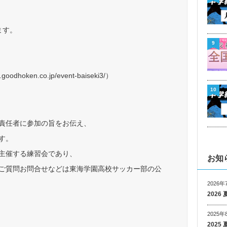
ます。
9
oken.co.jp/event-baiseki3/）
10
責任者に参加の旨をお伝え、
す。
主催する練習会であり、
お知
ご質問お問合せなどは東海学園高校サッカー部の公
。
2026年
202
2025年
202