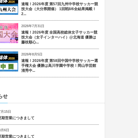
速報！2026年度 第57回九州中学校サッカー競
技大会（大分県開催） 1回戦8/6全結果掲載！
2...
2026年7月31日
速報！2026年度 全国高校総体女子サッカー競
技大会（女子インターハイ）@北海道 優勝は
藤枝順心...
2026年8月5日
速報！2026年度 第58回中国中学校サッカー選
手権大会 優勝は高川学園中学校！岡山学芸館
清秀中...
らせ
7月15日
6 夏期営業につきまして
8月6日
5 夏期営業につきまして