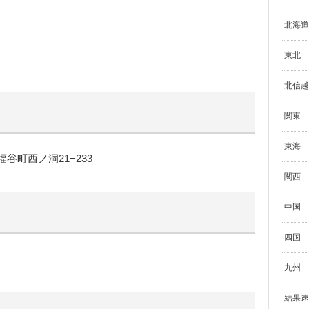
北海道
東北
北信越
関東
東海
町西ノ洞21−233
関西
中国
四国
九州
結果速