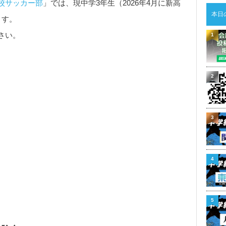
校サッカー部
」では、現中学3年生（2026年4月に新高
本日
ます。
さい。
1
2
3
4
5