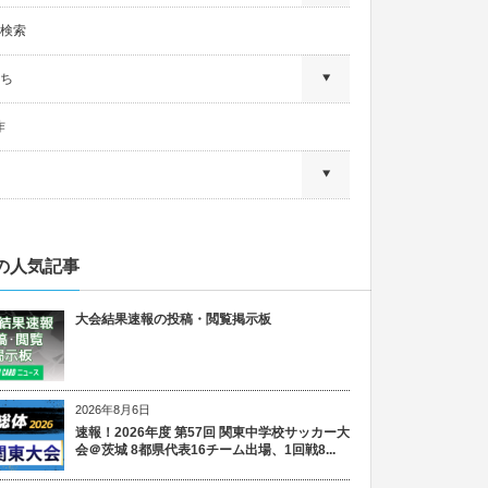
検索
ち
作
の人気記事
大会結果速報の投稿・閲覧掲示板
2026年8月6日
速報！2026年度 第57回 関東中学校サッカー大
会＠茨城 8都県代表16チーム出場、1回戦8...