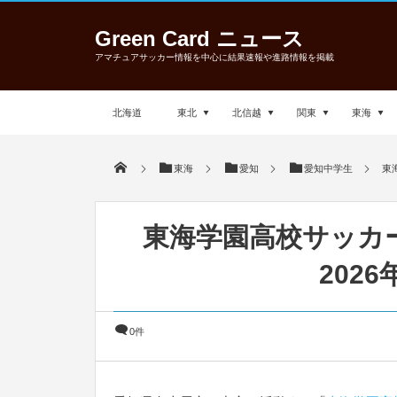
Green Card ニュース
アマチュアサッカー情報を中心に結果速報や進路情報を掲載
北海道
東北
北信越
関東
東海
東海
愛知
愛知中学生
東海
東海学園高校サッカー部 
202
0件