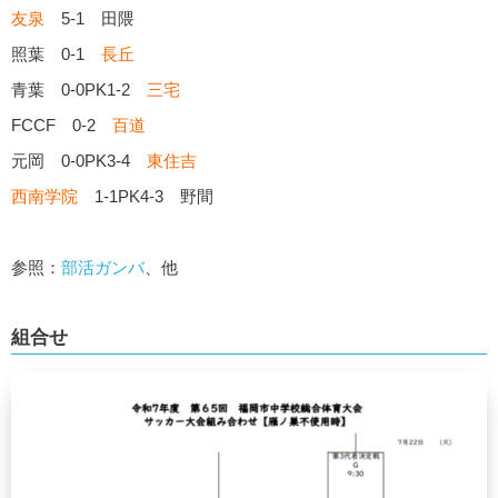
友泉
5-1 田隈
照葉 0-1
長丘
青葉 0-0PK1-2
三宅
FCCF 0-2
百道
元岡 0-0PK3-4
東住吉
西南学院
1-1PK4-3 野間
参照：
部活ガンバ
、他
組合せ