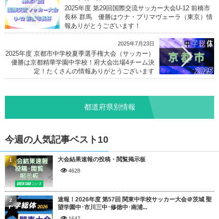
2025年度 第29回国際交流サッカー大会U-12 前橋市
長杯 群馬 優勝はウナ・プリマヴェーラ（東京）情
報ありがとうございます！
2025年7月23日
2025年度 京都市中学校夏季選手権大会（サッカー）
優勝は京都精華学園中学校！府大会出場4チーム決
定！たくさんの情報ありがとうございます
都道府県別情報
今週の人気記事ベスト10
大会結果速報の投稿・閲覧掲示板
1
4628
速報！2026年度 第57回 関東中学校サッカー大会＠茨城 聖
2
望学園中･市川三中･修徳中･南浦...
1647