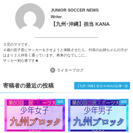
JUNIOR SOCCER NEWS
Writer
【九州･沖縄】担当 KANA
３児のママです。
４歳の息子君にサッカーをさせようと体験させたら、付添のお姉ちゃんの方が
はまり２人仲良く通っています。将来のなでしこに...
サッカー初心者です★
ライターブログ
寄稿者の最近の投稿
【九州･沖縄】担当 KANAの記事一覧
福岡
福岡