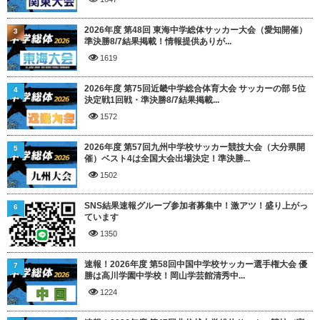
2026年度 第48回 東海中学総体サッカー大会（愛知開催）
3
準決勝8/7結果掲載！情報提供ありが...
1619
2026年度 第75回近畿中学総合体育大会 サッカーの部 5位
4
決定戦1回戦・準決勝8/7結果掲載...
1572
2026年度 第57回九州中学校サッカー競技大会（大分県開
5
催）ベスト4は全国大会出場決定！準決勝...
1502
SNS結果速報グループ参加者募集中！激アツ！盛り上がっ
6
ています
1350
速報！2026年度 第58回中国中学校サッカー選手権大会 優
7
勝は高川学園中学校！岡山学芸館清秀中...
1224