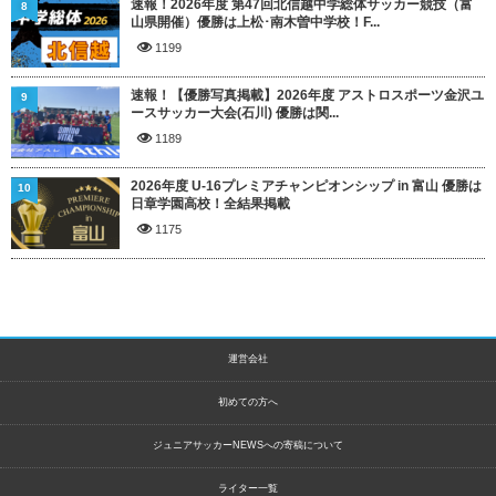
速報！2026年度 第47回北信越中学総体サッカー競技（富
8
山県開催）優勝は上松･南木曽中学校！F...
1199
速報！【優勝写真掲載】2026年度 アストロスポーツ金沢ユ
9
ースサッカー大会(石川) 優勝は関...
1189
2026年度 U-16プレミアチャンピオンシップ in 富山 優勝は
10
日章学園高校！全結果掲載
1175
運営会社
初めての方へ
ジュニアサッカーNEWSへの寄稿について
ライター一覧