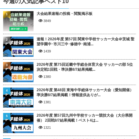
今週の人気記事ベスト10
大会結果速報の投稿・閲覧掲示板
1
3849
速報！2026年度 第57回 関東中学校サッカー大会＠茨城 聖
2
望学園中･市川三中･修徳中･南浦...
1439
2026年度 第75回近畿中学総合体育大会 サッカーの部 5位
3
決定戦1回戦・準決勝8/7結果掲載...
1380
2026年度 第48回 東海中学総体サッカー大会（愛知開催）
4
準決勝8/7結果掲載！情報提供ありが...
1381
2026年度 第57回九州中学校サッカー競技大会（大分県開
5
催） 2回戦8/7結果掲載！ベスト4は...
1321