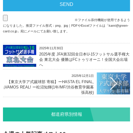
※ファイル添付機能が使用できるよう
になりました。推奨ファイル形式：png、jpg｜PDFやExcelファイルは「
kanri@green-
card.co.jp
」宛にメールにてお願い致します。
2025年11月30日
2025年度 JFA第32回全日本U-15フットサル選手権大
会 東北大会 優勝はFCトゥリオーニ！全国大会出場
へ
2025年12月1日
【東京大学ア式蹴球部 寄稿】ーHASTA EL FINAL,
¡VAMOS REAL! ー松沼知輝(1年/MF/渋谷教育学園幕
張高校)
都道府県別情報