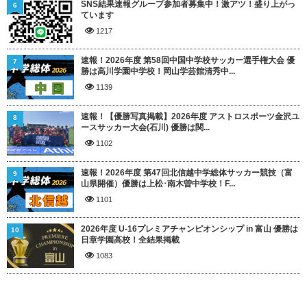
SNS結果速報グループ参加者募集中！激アツ！盛り上がっ
6
ています
1217
速報！2026年度 第58回中国中学校サッカー選手権大会 優
7
勝は高川学園中学校！岡山学芸館清秀中...
1139
速報！【優勝写真掲載】2026年度 アストロスポーツ金沢ユ
8
ースサッカー大会(石川) 優勝は関...
1102
速報！2026年度 第47回北信越中学総体サッカー競技（富
9
山県開催）優勝は上松･南木曽中学校！F...
1101
2026年度 U-16プレミアチャンピオンシップ in 富山 優勝は
10
日章学園高校！全結果掲載
1083