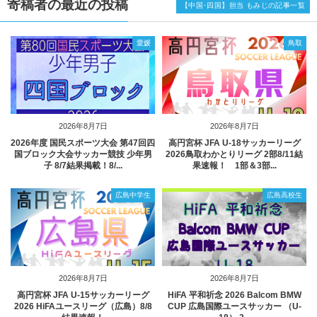
寄稿者の最近の投稿
【中国･四国】担当 もみじの記事一覧
愛媛
鳥取
2026年8月7日
2026年8月7日
2026年度 国民スポーツ大会 第47回四
高円宮杯 JFA U-18サッカーリーグ
国ブロック大会サッカー競技 少年男
2026鳥取わかとりリーグ 2部8/11結
子 8/7結果掲載！8/...
果速報！ 1部＆3部...
広島中学生
広島高校生
2026年8月7日
2026年8月7日
高円宮杯 JFA U-15サッカーリーグ
HiFA 平和祈念 2026 Balcom BMW
2026 HiFAユースリーグ（広島）8/8
CUP 広島国際ユースサッカー （U-