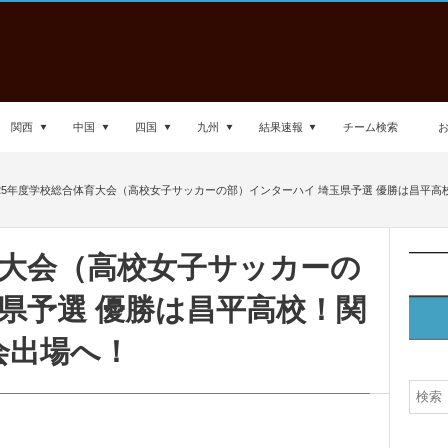
関西
中国
四国
九州
結果速報
チーム検索
025年度学校総合体育大会（高校女子サッカーの部）インターハイ 埼玉県予選 優勝は昌平
育大会（高校女子サッカーの
県予選 優勝は昌平高校！関
会出場へ！