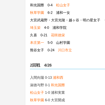
和光国際 0-4
松山女子
秋草学園
6-2 浦和一女
大宮武蔵野・大宮光陵・越ヶ谷・明の星女子 0
埼玉栄
4-0 浦和学院
久喜 0-21
花咲徳栄
本庄第一
5-0 山村学園
熊谷女子 0-24
川口市立
2回戦 4/26
入間向陽 0-13
浦和西
淑徳与野 0-1
和光国際
松山女子
1-0 浦和実業
秋草学園
6-0 大宮開成