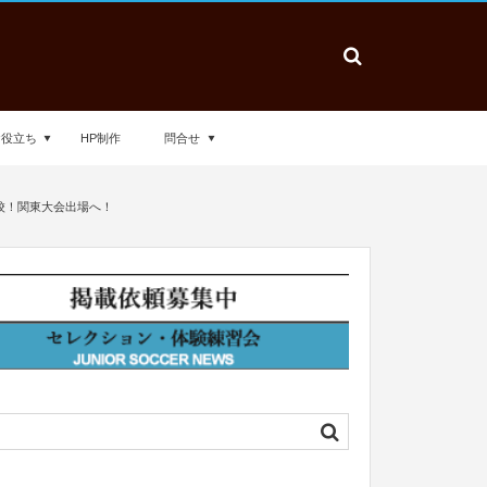
お役立ち
HP制作
問合せ
高校！関東大会出場へ！