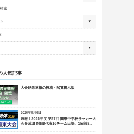
検索
ち
作
の人気記事
大会結果速報の投稿・閲覧掲示板
2026年8月6日
速報！2026年度 第57回 関東中学校サッカー大
会＠茨城 8都県代表16チーム出場、1回戦8...