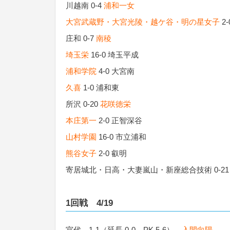
川越南 0-4
浦和一女
大宮武蔵野・大宮光陵・越ケ谷・明の星女子
2-
庄和 0-7
南稜
埼玉栄
16-0 埼玉平成
浦和学院
4-0 大宮南
久喜
1-0 浦和東
所沢 0-20
花咲徳栄
本庄第一
2-0 正智深谷
山村学園
16-0 市立浦和
熊谷女子
2-0 叡明
寄居城北・日高・大妻嵐山・新座総合技術 0-2
1回戦 4/19
宮代 1-1（延長 0-0、PK 5-6）
入間向陽