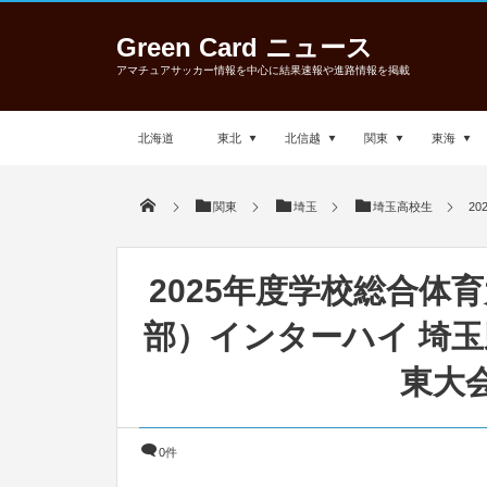
Green Card ニュース
アマチュアサッカー情報を中心に結果速報や進路情報を掲載
北海道
東北
北信越
関東
東海
関東
埼玉
埼玉高校生
2
2025年度学校総合体
部）インターハイ 埼玉
東大
0件