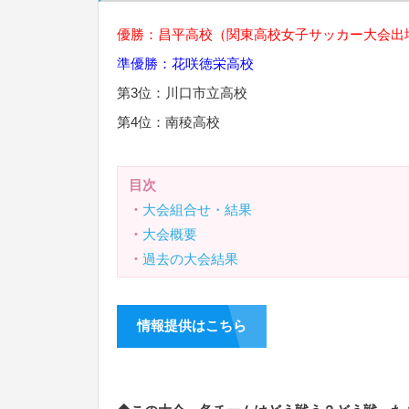
優勝：
昌平高校
（
関東高校女子サッカー大会
出
準優勝：
花咲徳栄高校
第3位：
川口市立高校
第4位：
南稜高校
目次
・
大会組合せ・結果
・
大会概要
・
過去の大会結果
情報提供はこちら