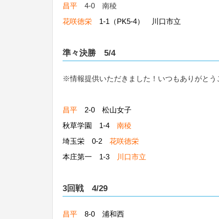
昌平
4-0 南稜
花咲徳栄
1-1（PK5-4） 川口市立
準々決勝 5/4
※情報提供いただきました！いつもありがとう
昌平
2-0 松山女子
秋草学園 1-4
南稜
埼玉栄 0-2
花咲徳栄
本庄第一 1-3
川口市立
3回戦 4/29
昌平
8-0 浦和西