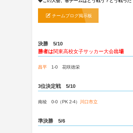
◆この大会、各チームはどう戦う？どう戦った
チームブログ掲示板
決勝 5/10
勝者は
関東高校女子サッカー大会
出場
昌平
1-0 花咲徳栄
3位決定戦 5/10
南稜 0-0（PK 2-4）
川口市立
準決勝 5/6