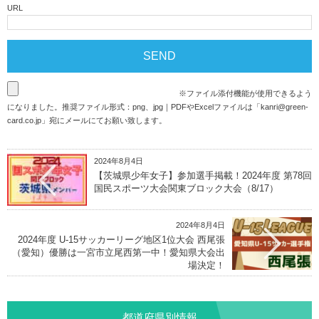
URL
※ファイル添付機能が使用できるよう
になりました。推奨ファイル形式：png、jpg｜PDFやExcelファイルは「
kanri@green-
card.co.jp
」宛にメールにてお願い致します。
2024年8月4日
【茨城県少年女子】参加選手掲載！2024年度 第78回
国民スポーツ大会関東ブロック大会（8/17）
2024年8月4日
2024年度 U-15サッカーリーグ地区1位大会 西尾張
（愛知）優勝は一宮市立尾西第一中！愛知県大会出
場決定！
都道府県別情報