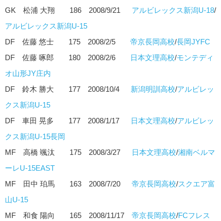
GK 松浦 大翔 186 2008/9/21
アルビレックス新潟U-18
/
アルビレックス新潟U-15
DF 佐藤 悠士 175 2008/2/5
帝京長岡高校
/
⾧岡JYFC
DF 佐藤 啄郎 180 2008/2/6
日本文理高校
/
モンテディ
オ山形JY庄内
DF 鈴木 勝大 177 2008/10/4
新潟明訓高校
/
アルビレッ
クス新潟U-15
DF 車田 晃多 177 2008/1/17
日本文理高校
/
アルビレッ
クス新潟U-15⾧岡
MF 高橋 颯汰 175 2008/3/27
日本文理高校
/
湘南ベルマ
ーレU-15EAST
MF 田中 珀馬 163 2008/7/20
帝京長岡高校
/
スクエア富
山U-15
MF 和食 陽向 165 2008/11/17
帝京長岡高校
/
FCフレス