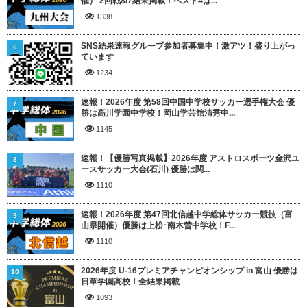
催） 2回戦8/7結果掲載！ベスト4は...
1338
SNS結果速報グループ参加者募集中！激アツ！盛り上がっ
6
ています
1234
速報！2026年度 第58回中国中学校サッカー選手権大会 優
7
勝は高川学園中学校！岡山学芸館清秀中...
1145
速報！【優勝写真掲載】2026年度 アストロスポーツ金沢ユ
8
ースサッカー大会(石川) 優勝は関...
1110
速報！2026年度 第47回北信越中学総体サッカー競技（富
9
山県開催）優勝は上松･南木曽中学校！F...
1110
2026年度 U-16プレミアチャンピオンシップ in 富山 優勝は
10
日章学園高校！全結果掲載
1093