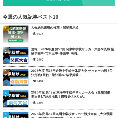
今週の人気記事ベスト10
大会結果速報の投稿・閲覧掲示板
1
3917
速報！2026年度 第57回 関東中学校サッカー大会＠茨城 聖
2
望学園中･市川三中･修徳中･南浦...
1460
2026年度 第75回近畿中学総合体育大会 サッカーの部 5位
3
決定戦1回戦・準決勝8/7結果掲載...
1401
2026年度 第48回 東海中学総体サッカー大会（愛知開催）
4
準決勝8/7結果掲載！情報提供ありが...
1396
2026年度 第57回九州中学校サッカー競技大会（大分県開
5