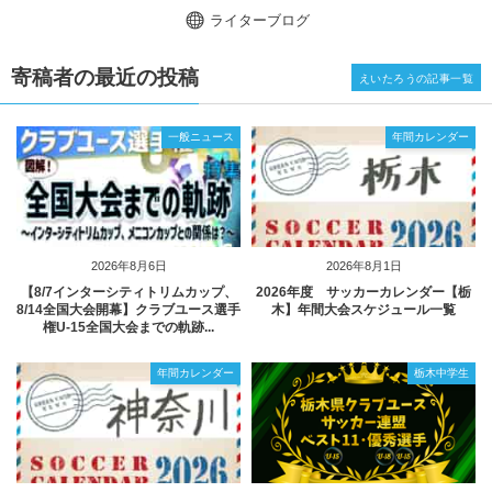
ライターブログ
寄稿者の最近の投稿
えいたろうの記事一覧
一般ニュース
年間カレンダー
2026年8月6日
2026年8月1日
【8/7インターシティトリムカップ、
2026年度 サッカーカレンダー【栃
8/14全国大会開幕】クラブユース選手
木】年間大会スケジュール一覧
権U-15全国大会までの軌跡...
年間カレンダー
栃木中学生