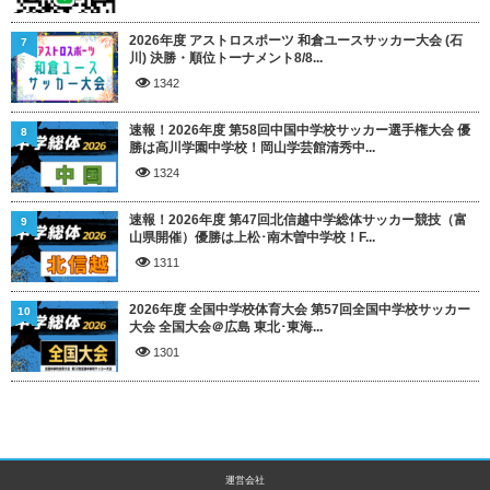
2026年度 アストロスポーツ 和倉ユースサッカー大会 (石
7
川) 決勝・順位トーナメント8/8...
1342
速報！2026年度 第58回中国中学校サッカー選手権大会 優
8
勝は高川学園中学校！岡山学芸館清秀中...
1324
速報！2026年度 第47回北信越中学総体サッカー競技（富
9
山県開催）優勝は上松･南木曽中学校！F...
1311
2026年度 全国中学校体育大会 第57回全国中学校サッカー
10
大会 全国大会＠広島 東北･東海...
1301
運営会社