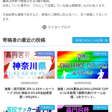
趣味は関東で開催される2種の観戦。
注目していた選手が、プロとして活躍している姿は感慨深いものがあります。
大会結果を速報で出すなど、皆様のご期待に応えるべく、日々精進してまいり
ます。
ライターブログ
寄稿者の最近の投稿
【関東】担当ジンの記事一覧
神奈川高校生
山梨小学生
2026年8月9日
2026年8月9日
速報！高円宮杯 JFA U-18サッカーリ
速報！2026夏休みCHALLENGE CUP
ーグ 2026 神奈川 K5 8/8全結果更
U-12＠群馬 7都県代表27チーム出
新！8/9はK5...
場、1次ラウンド...
千葉高校生
千葉中学生