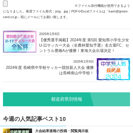
※ファイル添付機能が使用できるよう
になりました。推奨ファイル形式：png、jpg｜PDFやExcelファイルは「
kanri@green-
card.co.jp
」宛にメールにてお願い致します。
2025年2月8日
【優秀選手掲載】2024年度 第5回 愛知県小学生少女
U-11サッカー大会（全農杯愛知予選）名古屋FC、セ
ントラル豊橋Aが優勝！東海大会出場決定！
2025年2月9日
2024年度 長崎県中学校サッカー競技新人大会 優勝
は長崎南山中学校！
都道府県別情報
今週の人気記事ベスト10
大会結果速報の投稿・閲覧掲示板
1