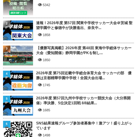
5342
速報！2026年度 第57回 関東中学校サッカー大会＠茨城 聖
2
望学園中と修徳中が決勝進出、奈良中...
1858
【優勝写真掲載】2026年度 第48回 東海中学総体サッカー
3
大会（愛知開催）静岡学園がPKを制し...
1850
2026年度 第75回近畿中学総合体育大会 サッカーの部 優
4
勝は京都精華学園中学校！全国大会出場...
1745
2026年度 第57回九州中学校サッカー競技大会（大分県開
5
催）準決勝、5位決定1回戦 8/8結果...
1685
SNS結果速報グループ参加者募集中！激アツ！盛り上がっ
6
ています
1498