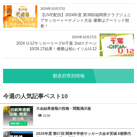
2024年10月27日
【LIVE配信】2024年度 第39回福岡県クラブジュニ
アサッカートーナメント大会 優勝はグーリッド朝
倉！
2024年10月27日
2024 U-12サッカーリーグin千葉 2ndステージ
10/26.27結果！優勝は柏レイソルU-12
都道府県別情報
今週の人気記事ベスト10
大会結果速報の投稿・閲覧掲示板
1
3138
2026年度 第57回 関東中学校サッカー大会＠茨城 8都県代
2