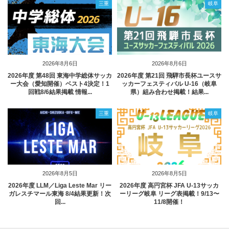
三重
岐阜
2026年8月6日
2026年8月6日
2026年度 第48回 東海中学総体サッカ
2026年度 第21回 飛騨市長杯ユースサ
ー大会（愛知開催）ベスト4決定！1
ッカーフェスティバル U-16（岐阜
回戦8/6結果掲載 情報...
県）組み合わせ掲載！結果...
三重
岐阜
2026年8月5日
2026年8月5日
2026年度 LLM／Liga Leste Mar リー
2026年度 高円宮杯 JFA U-13サッカ
ガレスチマール東海 8/4結果更新！次
ーリーグ岐阜 リーグ表掲載！9/13〜
回...
11/8開催！