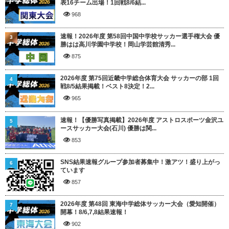
表16チーム出場！1回戦8/6結...
968
速報！2026年度 第58回中国中学校サッカー選手権大会 優
3
勝はは高川学園中学校！岡山学芸館清秀...
875
2026年度 第75回近畿中学総合体育大会 サッカーの部 1回
4
戦8/5結果掲載！ベスト8決定！2...
965
速報！【優勝写真掲載】2026年度 アストロスポーツ金沢ユ
5
ースサッカー大会(石川) 優勝は関...
853
SNS結果速報グループ参加者募集中！激アツ！盛り上がっ
6
ています
857
2026年度 第48回 東海中学総体サッカー大会（愛知開催）
7
開幕！8/6,7,8結果速報！
902