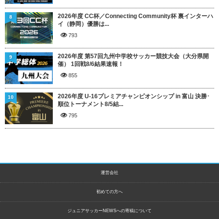
2026年度 CC杯／Connecting Community杯 裏インターハ
8
イ（静岡）優勝は...
793
2026年度 第57回九州中学校サッカー競技大会（大分県開
9
催） 1回戦8/6結果速報！
855
2026年度 U-16プレミアチャンピオンシップ in 富山 決勝･
10
順位トーナメント8/5結...
795
運営会社
初めての方へ
ジュニアサッカーNEWSへの寄稿について