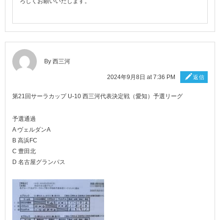
ろしくお願いいたします。
By 西三河
2024年9月8日 at 7:36 PM
返信
第21回サーラカップ U-10 西三河代表決定戦（愛知）予選リーグ
予選通過
A ヴェルダンA
B 高浜FC
C 豊田北
D 名古屋グランパス