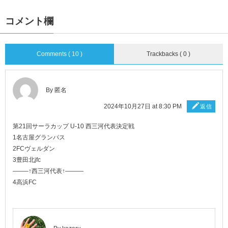
コメント欄
Comments ( 10 )
Trackbacks ( 0 )
By 匿名
2024年10月27日 at 8:30 PM
返信
第21回サーラカップ U-10 西三河代表決定戦
1名古屋グランパス
2FCヴェルダン
3豊田北jfc
——–↑西三河代表↑———
4高浜FC