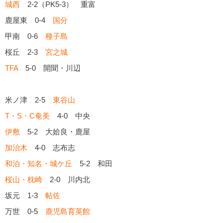
城西
2-2（PK5-3） 重富
鹿屋東 0-4
国分
甲南 0-6
種子島
桜丘 2-3
宮之城
TFA
5-0 開聞・川辺
米ノ津 2-5
東谷山
T・S・C奄美
4-0 中央
伊敷
5-2 大姶良・鹿屋
加治木
4-0 志布志
和泊・知名・城ケ丘
5-2 和田
桜山・枕崎
2-0 川内北
坂元 1-3
帖佐
万世 0-5
鹿児島育英館