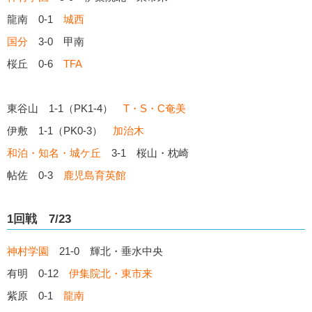
龍南 0-1
城西
国分
3-0 甲南
桜丘 0-6
TFA
東谷山 1-1（PK1-4）
T・S・C奄美
伊敷 1-1（PK0-3）
加治木
和泊・知名・城ケ丘
3-1 桜山・枕崎
帖佐 0-3
鹿児島育英館
1回戦 7/23
神村学園
21-0 輝北・垂水中央
有明 0-12
伊集院北・東市来
紫原 0-1
龍南