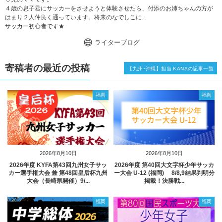
４歳の息子君にサッカーをさせようと体験させたら、付添のお姉ちゃんの方が
はまり２人仲良く通っています。将来のなでしこに...
サッカー初心者です★
ライターブログ
寄稿者の最近の投稿
【九州･沖縄】担当 KANAの記事一覧
福岡
福岡
2026年8月10日
2026年8月10日
2026年度 KYFA第43回九州女子サッ
2026年度 第40回大文字杯少年サッカ
カー選手権大会 兼 第48回皇后杯九州
ー大会 U-12 (福岡) 8/8,9結果判明分
大会（長崎県開催）9/...
掲載！決勝戦...
福岡
福岡