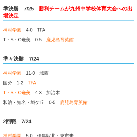
準決勝 7/25
勝利チームが九州中学校体育大会への出
場決定
神村学園
4-0 TFA
T・S・C奄美 0-5
鹿児島育英館
準々決勝 7/24
神村学園
11-0 城西
国分 1-2
TFA
T・S・C奄美
4-3 加治木
和泊・知名・城ケ丘 0-5
鹿児島育英館
2回戦 7/24
神村学園
5-0 伊集院北・東市来