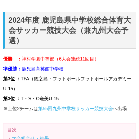
2024年度 鹿児島県中学校総合体育大
会サッカー競技大会（兼九州大会予
選）
優勝 ：
神村学園中等部
（6大会連続11回目）
準優勝：
鹿児島育英館中学校
第3位 ：
TFA（徳之島・フットボールフットボールアカデミー
U-15）
第3位 ：
T・S・C奄美U-15
※上位2チームは
第55回九州中学校サッカー競技大会
へ出場
目次
・
大会組合せ・結果