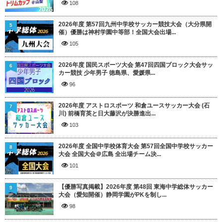
108
2026年度 第57回九州中学校サッカー競技大会（大分県開
5
催）優勝は神村学園中等部！全国大会出場...
105
2026年度 国民スポーツ大会 第47回四国ブロック大会サッ
6
カー競技 少年男子 徳島県、愛媛県...
96
2026年度 アストロスポーツ 和倉ユースサッカー大会 (石
7
川) 前橋育英と日大藤沢が決勝進出...
103
2026年度 全国中学校体育大会 第57回全国中学校サッカー
8
大会 全国大会＠広島 全出場チーム決...
101
【優勝写真掲載】2026年度 第48回 東海中学総体サッカー
9
大会（愛知開催）静岡学園がPKを制し...
98