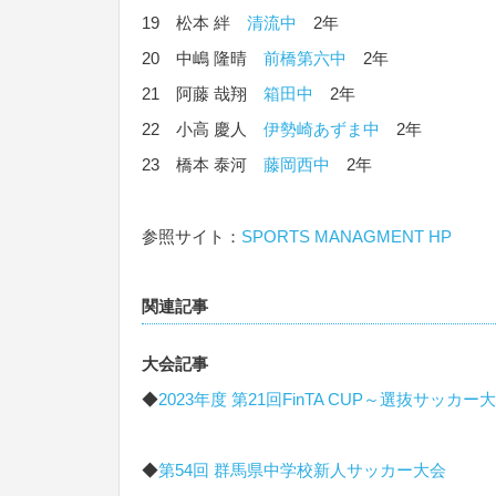
19 松本 絆
清流中
2年
20 中嶋 隆晴
前橋第六中
2年
21 阿藤 哉翔
箱田中
2年
22 小高 慶人
伊勢崎あずま中
2年
23 橋本 泰河
藤岡西中
2年
参照サイト：
SPORTS MANAGMENT HP
関連記事
大会記事
◆
2023年度 第21回FinTA CUP～選抜サッカー大
◆
第54回 群馬県中学校新人サッカー大会