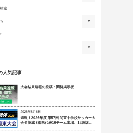
検索
ち
作
の人気記事
大会結果速報の投稿・閲覧掲示板
2026年8月6日
速報！2026年度 第57回 関東中学校サッカー大
会＠茨城 8都県代表16チーム出場、1回戦8...