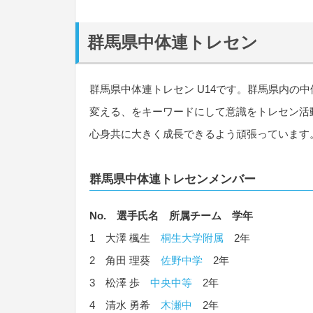
群馬県中体連トレセン
群馬県中体連トレセン U14です。群馬県内の
変える、をキーワードにして意識をトレセン活
心身共に大きく成長できるよう頑張っています
群馬県中体連トレセンメンバー
No. 選手氏名 所属チーム 学年
1 大澤 楓生
桐生大学附属
2年
2 角田 理葵
佐野中学
2年
3 松澤 歩
中央中等
2年
4 清水 勇希
木瀬中
2年