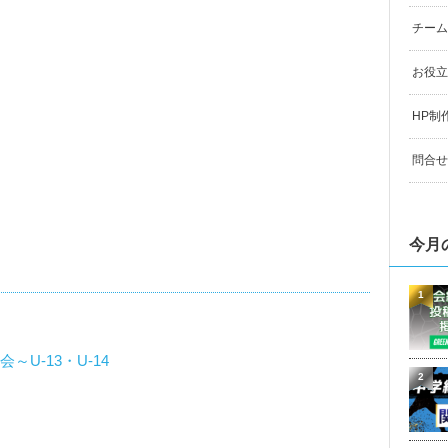
チーム
お役立
HP制
問合せ
今月
1
会～U-13・U-14
2