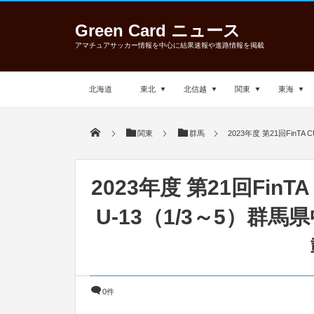
Green Card ニュース
アマチュアサッカー情報を中心に結果速報や進路情報を掲載
北海道
東北
北信越
関東
東海
関東
群馬
2023年度 第21回Fin
2023年度 第21回Fi
U-13（1/3～5）群
0件