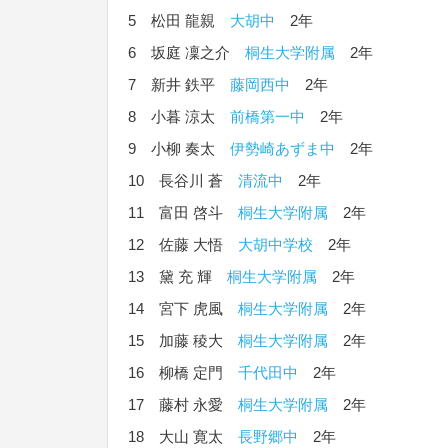
5 松田 龍親
大胡中
2年
6 坂庭 凜之介
桐生大学附属
2年
7 新井 鉄平
藤岡西中
2年
8 小暮 涼太
前橋第一中
2年
9 小柳 奏太
伊勢崎あずま中
2年
10 長谷川 蒼
清流中
2年
11 富田 啓斗
桐生大学附属
2年
12 佐藤 大悟
大胡中学校
2年
13 黛 充 輝
桐生大学附属
2年
14 宮下 虎風
桐生大学附属
2年
15 加藤 稜大
桐生大学附属
2年
16 柳橋 定門
千代田中
2年
17 藤村 永愛
桐生大学附属
2年
18 大山 寛太
長野郷中
2年