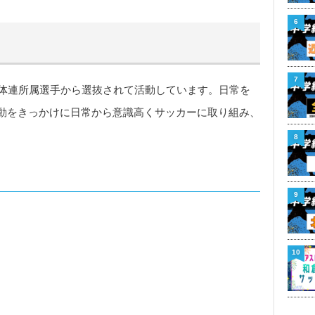
6
7
中体連所属選手から選抜されて活動しています。日常を
動をきっかけに日常から意識高くサッカーに取り組み、
。
8
9
10