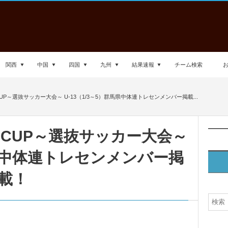
関西
中国
四国
九州
結果速報
チーム検索
TA CUP～選抜サッカー大会～ U-13（1/3～5）群馬県中体連トレセンメンバー掲載...
nTA CUP～選抜サッカー大会～
馬県中体連トレセンメンバー掲
載！