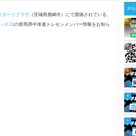
本日
スポーツプラザ
（茨城県鹿嶋市）にて開催されている、
1
～U-13
の群馬県中体連トレセンメンバー情報をお知ら
2
3
4
5