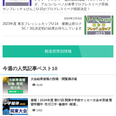
ダ、アルコバレーノが来季プログレスリーグ昇格、
サンフレッチェびんごU-15がプログレスリーグ残留決定！
2024年2月4日
2023年度 東京フレッシュカップU-14 優勝は府ロク
SC！3位決定戦の結果お待ちしています
都道府県別情報
今週の人気記事ベスト10
大会結果速報の投稿・閲覧掲示板
1
4149
速報！2026年度 第57回 関東中学校サッカー大会＠茨城 聖
2
望学園中･市川三中･修徳中･南浦...
1492