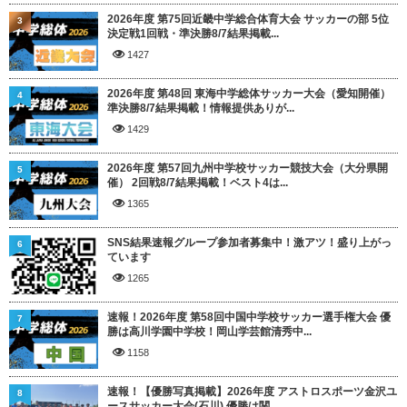
2026年度 第75回近畿中学総合体育大会 サッカーの部 5位
3
決定戦1回戦・準決勝8/7結果掲載...
1427
2026年度 第48回 東海中学総体サッカー大会（愛知開催）
4
準決勝8/7結果掲載！情報提供ありが...
1429
2026年度 第57回九州中学校サッカー競技大会（大分県開
5
催） 2回戦8/7結果掲載！ベスト4は...
1365
SNS結果速報グループ参加者募集中！激アツ！盛り上がっ
6
ています
1265
速報！2026年度 第58回中国中学校サッカー選手権大会 優
7
勝は高川学園中学校！岡山学芸館清秀中...
1158
速報！【優勝写真掲載】2026年度 アストロスポーツ金沢ユ
8
ースサッカー大会(石川) 優勝は関...