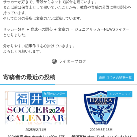
サッカーが好きで、普段からネットで試合を観ています。
また以前は保育士として働いていたことから、教育や育成の分野に興味関心を
持っています。
そして自分の長所は文章力だと認識しています。
サッカー好き ＋ 育成への関心 ＋ 文章力 ＝ ジュニアサッカーNEWSライター
となりました。
分かりやすい記事作りを心掛けていきます。
よろしくお願いします。
ライターブログ
寄稿者の最近の投稿
高嶋 ひできの記事一覧
年間カレンダー
メンバーシップ
2025年2月1日
2024年6月13日
2024年度 サッカーカレンダー【福
飯塚高校 オープンキャンパスおよび