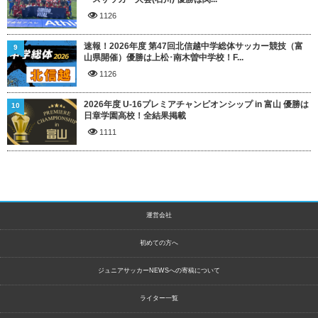
1126
速報！2026年度 第47回北信越中学総体サッカー競技（富
9
山県開催）優勝は上松･南木曽中学校！F...
1126
2026年度 U-16プレミアチャンピオンシップ in 富山 優勝は
10
日章学園高校！全結果掲載
1111
運営会社
初めての方へ
ジュニアサッカーNEWSへの寄稿について
ライター一覧