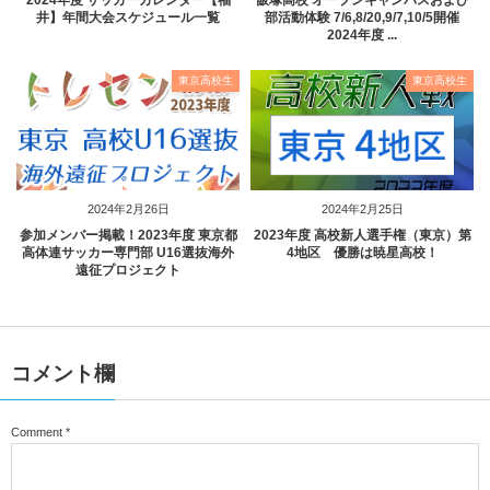
井】年間大会スケジュール一覧
部活動体験 7/6,8/20,9/7,10/5開催
2024年度 ...
東京高校生
東京高校生
2024年2月26日
2024年2月25日
参加メンバー掲載！2023年度 東京都
2023年度 高校新人選手権（東京）第
高体連サッカー専門部 U16選抜海外
4地区 優勝は暁星高校！
遠征プロジェクト
コメント欄
Comment
*