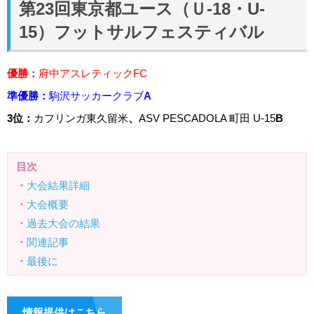
第23回東京都ユース（Ｕ-18・U-
15）フットサルフェスティバル
優勝：
府中アスレティックFC
準優勝：
駒沢サッカークラブ
A
3位：
カフリンガ東久留米
、
ASV PESCADOLA 町田 U-15
B
目次
・
大会結果詳細
・
大会概要
・
過去大会の結果
・
関連記事
・
最後に
情報提供はこちら