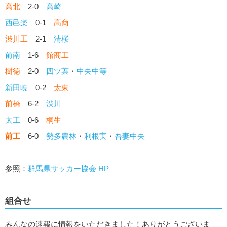
高北
2-0
高崎
西邑楽
0-1
高商
渋川工
2-1
清桜
前南
1-6
館商工
樹徳
2-0
四ツ葉
・
中央中等
新田暁
0-2
太東
前橋
6-2
渋川
太工
0-6
桐生
前工
6-0
勢多農林
・
利根実
・
吾妻中央
参照：
群馬県サッカー協会 HP
組合せ
みんなの速報に情報をいただきました！ありがとうございま