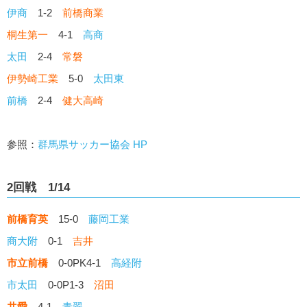
伊商
1-2
前橋商業
桐生第一
4-1
高商
太田
2-4
常磐
伊勢崎工業
5-0
太田東
前橋
2-4
健大高崎
参照：
群馬県サッカー協会 HP
2回戦 1/14
前橋育英
15-0
藤岡工業
商大附
0-1
吉井
市立前橋
0-0PK4-1
高経附
市太田
0-0P1-3
沼田
共愛
4-1
青翠