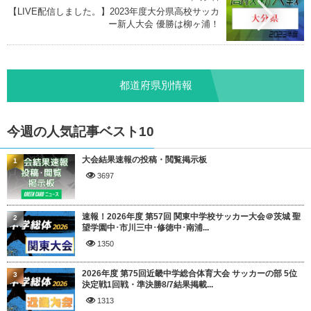
【LIVE配信しました。】2023年度大分県高校サッカ
ー新人大会 優勝は柳ヶ浦！
都道府県別情報
今週の人気記事ベスト10
大会結果速報の投稿・閲覧掲示板
1
3697
速報！2026年度 第57回 関東中学校サッカー大会＠茨城 聖
2
望学園中･市川三中･修徳中･南浦...
1350
2026年度 第75回近畿中学総合体育大会 サッカーの部 5位
3
決定戦1回戦・準決勝8/7結果掲載...
1313