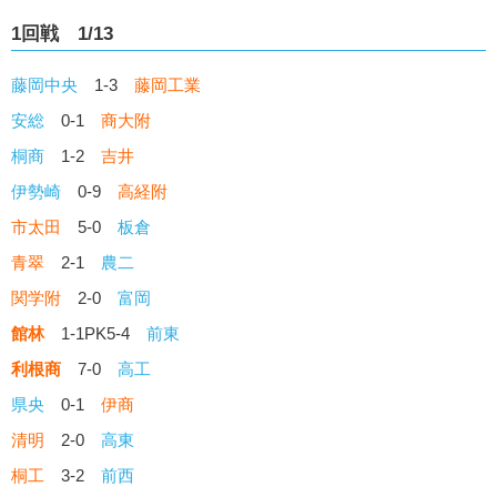
1回戦 1/13
藤岡中央
1-3
藤岡工業
安総
0-1
商大附
桐商
1-2
吉井
伊勢崎
0-9
高経附
市太田
5-0
板倉
青翠
2-1
農二
関学附
2-0
富岡
館林
1-1PK5-4
前東
利根商
7-0
高工
県央
0-1
伊商
清明
2-0
高東
桐工
3-2
前西