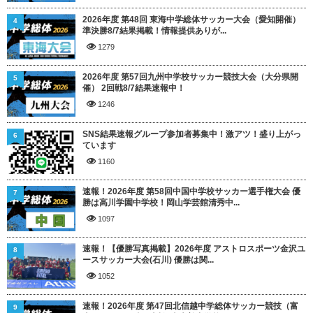
2026年度 第48回 東海中学総体サッカー大会（愛知開催）
4
準決勝8/7結果掲載！情報提供ありが...
1279
2026年度 第57回九州中学校サッカー競技大会（大分県開
5
催） 2回戦8/7結果速報中！
1246
SNS結果速報グループ参加者募集中！激アツ！盛り上がっ
6
ています
1160
速報！2026年度 第58回中国中学校サッカー選手権大会 優
7
勝は高川学園中学校！岡山学芸館清秀中...
1097
速報！【優勝写真掲載】2026年度 アストロスポーツ金沢ユ
8
ースサッカー大会(石川) 優勝は関...
1052
速報！2026年度 第47回北信越中学総体サッカー競技（富
9