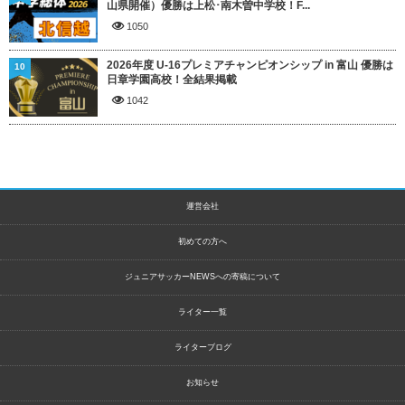
山県開催）優勝は上松･南木曽中学校！F...
1050
2026年度 U-16プレミアチャンピオンシップ in 富山 優勝は
10
日章学園高校！全結果掲載
1042
運営会社
初めての方へ
ジュニアサッカーNEWSへの寄稿について
ライター一覧
ライターブログ
お知らせ