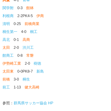
関学附
0-3
館林
利根商
2-2PK4-5
伊商
清明
0-25
前橋商業
桐生第一
4-0
桐工
高北
0-1
高商
太田
2-0
渋川工
館商工
0-8
常磐
伊勢崎工業
2-0
樹徳
太田東
0-0PK8-7
新島
前橋
3-0
桐生
前工
1-13
健大高崎
参照：
群馬県サッカー協会 HP