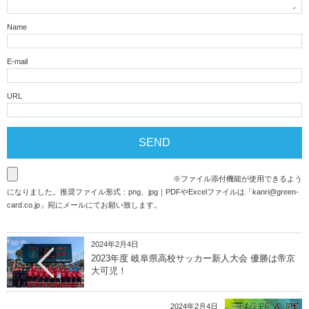
Name
E-mail
URL
※ファイル添付機能が使用できるよう
になりました。推奨ファイル形式：png、jpg｜PDFやExcelファイルは「
kanri@green-
card.co.jp
」宛にメールにてお願い致します。
2024年2月4日
2023年度 岐阜県高校サッカー新人大会 優勝は帝京
大可児！
2024年2月4日