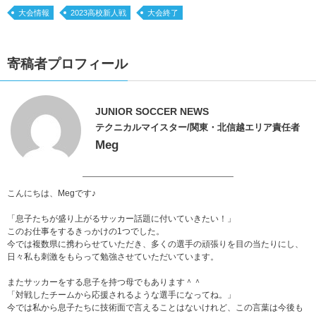
大会情報
2023高校新人戦
大会終了
寄稿者プロフィール
JUNIOR SOCCER NEWS
テクニカルマイスター/関東・北信越エリア責任者
Meg
こんにちは、Megです♪
「息子たちが盛り上がるサッカー話題に付いていきたい！」
このお仕事をするきっかけの1つでした。
今では複数県に携わらせていただき、多くの選手の頑張りを目の当たりにし、
日々私も刺激をもらって勉強させていただいています。
またサッカーをする息子を持つ母でもあります＾＾
「対戦したチームから応援されるような選手になってね。」
今では私から息子たちに技術面で言えることはないけれど、この言葉は今後も